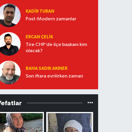
KADIR TURAN
Post-Modern zamanlar
ERCAN ÇELIK
Tire CHP’de ilçe başkanı kim
olacak?
BAHA SADIK AKINER
Son iftara evrilirken zaman
Vefatlar