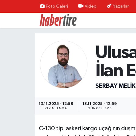
Foto Galeri
Video
Yazarlar
Tire Nöbetçi Eczaneler
Tire Hava Durumu
Ulus
Tire Trafik Yoğunluk Haritası
İlan E
Süper Lig Puan Durumu ve Fikstür
Tüm Manşetler
SERBAY MELIK
Son Dakika Haberleri
13.11.2025 - 12:58
13.11.2025 - 12:59
YAYINLANMA
GÜNCELLEME
Haber Arşivi
C-130 tipi askeri kargo uçağının düşme