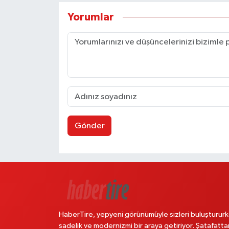
Yorumlar
Gönder
HaberTire, yepyeni görünümüyle sizleri buluştururk
sadelik ve modernizmi bir araya getiriyor. Şatafatta