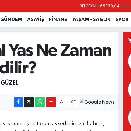
BITCOIN
65.130,04
%1.2
DOLAR
47,7106
%0.17
GÜNDEM
ASAYİŞ
FİNANS
YAŞAM - SAĞLIK
SPOR
EURO
55,1652
%0.27
STERLİN
64,4046
%0.35
al Yas Ne Zaman
GRAM ALTIN
6648.99
%2.59
BİST100
13.773
%-19
dilir?
 GÜZEL
-
+
A
A
si sonucu şehit olan askerlerimizin haberi,