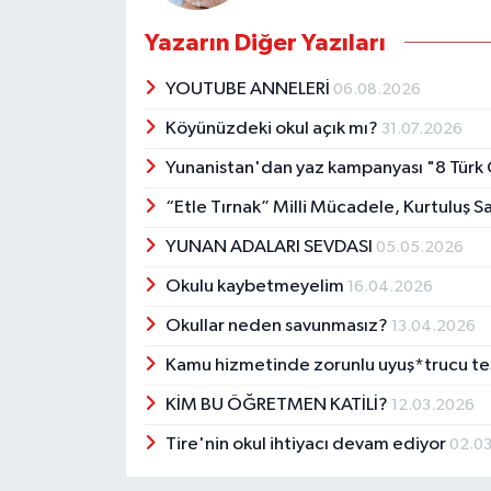
Yazarın Diğer Yazıları
YOUTUBE ANNELERİ
06.08.2026
Köyünüzdeki okul açık mı?
31.07.2026
Yunanistan'dan yaz kampanyası "8 Türk 
“Etle Tırnak” Milli Mücadele, Kurtuluş S
YUNAN ADALARI SEVDASI
05.05.2026
Okulu kaybetmeyelim
16.04.2026
Okullar neden savunmasız?
13.04.2026
Kamu hizmetinde zorunlu uyuş*trucu te
KİM BU ÖĞRETMEN KATİLİ?
12.03.2026
Tire'nin okul ihtiyacı devam ediyor
02.0