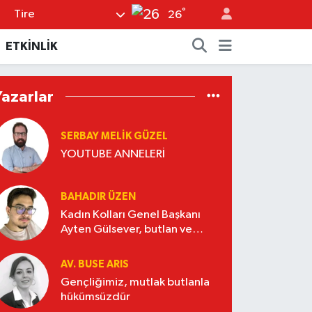
°
Tire
26
ETKİNLİK
Yazarlar
SERBAY MELIK GÜZEL
YOUTUBE ANNELERİ
BAHADIR ÜZEN
Kadın Kolları Genel Başkanı
Ayten Gülsever, butlan ve
Nasrettin Hoca
AV. BUSE ARIS
Gençliğimiz, mutlak butlanla
hükümsüzdür