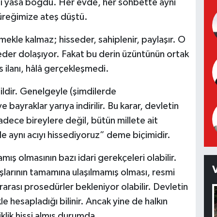
leti yasa boğdu. Her evde, her sohbette aynı
 yüreğimize ateş düştü.
emekle kalmaz; hisseder, sahiplenir, paylaşır. O
der dolaşıyor. Fakat bu derin üzüntünün ortak
 ilanı, hâlâ gerçekleşmedi.
ğildir. Genelgeyle (şimdilerde
e bayraklar yarıya indirilir. Bu karar, devletin
sadece bireylere değil, bütün millete ait
de aynı acıyı hissediyoruz” deme biçimidir.
mış olmasının bazı idari gerekçeleri olabilir.
larının tamamına ulaşılmamış olması, resmi
rarası prosedürler bekleniyor olabilir. Devletin
e hesapladığı bilinir. Ancak yine de halkın
iklik hissi almış durumda.