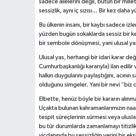
sadece ailelerini değil, bütün bir mil
sessizlik, aynı iç sızısı… Bir kez daha
Bu ülkenin insanı, bir kaybı sadece izl
yüzden bugün sokaklarda sessiz bir ke
bir sembole dönüşmesi, yani ulusal yas
Ulusal yas, herhangi bir idari karar de
Cumhurbaşkanlığı kararıyla) ilan edilir v
halkın duygularını paylaştığını, acının 
olduğunu simgeler. Yani bir nevi “biz 
Elbette, henüz böyle bir kararın alınma
Uçakta bulunan kahramanlarımızın naaş
tespit süreçlerinin sürmesi veya ulusla
bu tür durumlarda zamanlamayı titizlikl
vicdanında bu sessizliğin yerini bir eks