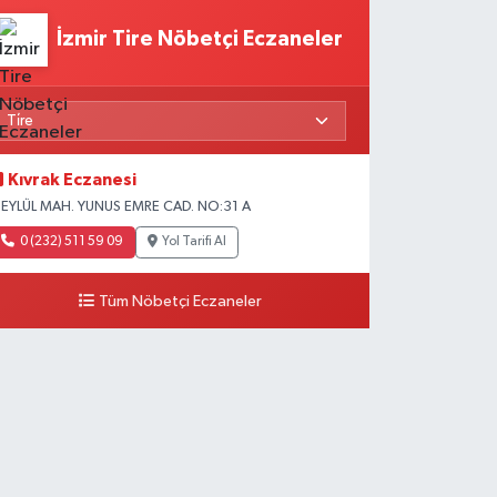
İzmir Tire Nöbetçi Eczaneler
Kıvrak Eczanesi
 EYLÜL MAH. YUNUS EMRE CAD. NO:31 A
0 (232) 511 59 09
Yol Tarifi Al
Tüm Nöbetçi Eczaneler