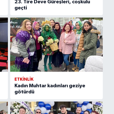
23. Tire Deve Güreşleri, coşkulu
geçti
ETKİNLİK
Kadın Muhtar kadınları geziye
götürdü