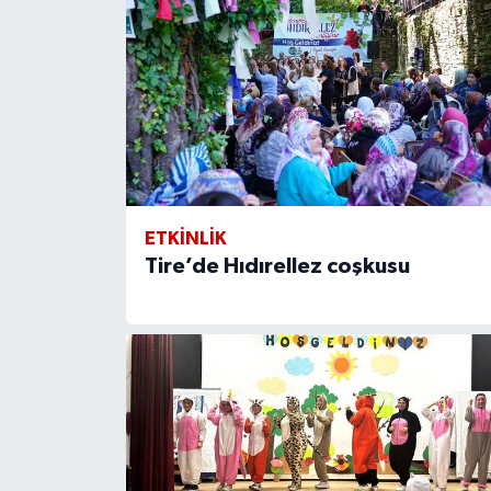
ETKİNLİK
Tire’de Hıdırellez coşkusu