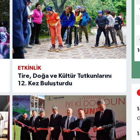
1
ETKİNLİK
Tire, Doğa ve Kültür Tutkunlarını
12. Kez Buluşturdu
1
G
1