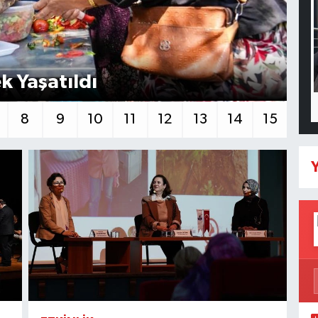
k Yaşatıldı
Ti
8
9
10
11
12
13
14
15
Y