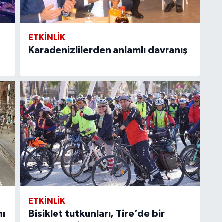
ETKİNLİK
Karadenizlilerden anlamlı davranış
ETKİNLİK
nı
Bisiklet tutkunları, Tire’de bir