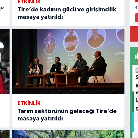
ETKİNLİK
4
i”
Tire’de kadının gücü ve girişimcilik
masaya yatırıldı
ETKİNLİK
Tarım sektörünün geleceği Tire’de
masaya yatırıldı