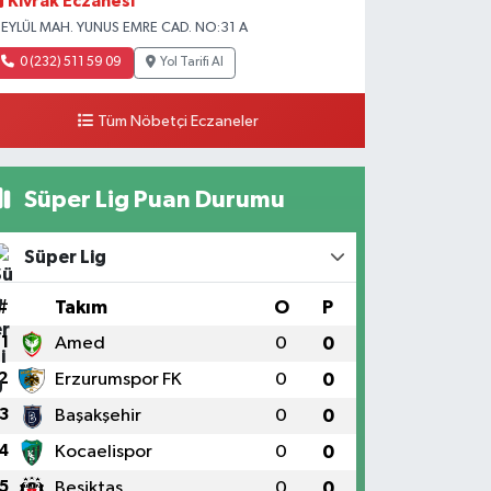
Kıvrak Eczanesi
 EYLÜL MAH. YUNUS EMRE CAD. NO:31 A
0 (232) 511 59 09
Yol Tarifi Al
Tüm Nöbetçi Eczaneler
Süper Lig Puan Durumu
Süper Lig
#
Takım
O
P
1
Amed
0
0
2
Erzurumspor FK
0
0
3
Başakşehir
0
0
4
Kocaelispor
0
0
5
Beşiktaş
0
0