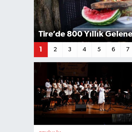
Tire’de 800 Yıllık Gelene
1
2
3
4
5
6
7