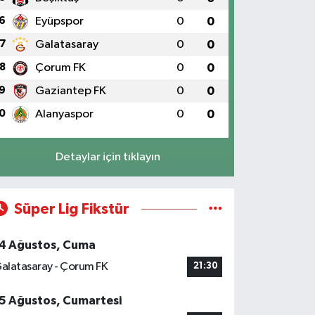
6
Eyüpspor
0
0
7
Galatasaray
0
0
8
Çorum FK
0
0
9
Gaziantep FK
0
0
0
Alanyaspor
0
0
Detaylar için tıklayın
Süper Lig Fikstür
4 Ağustos, Cuma
alatasaray - Çorum FK
21:30
5 Ağustos, Cumartesi