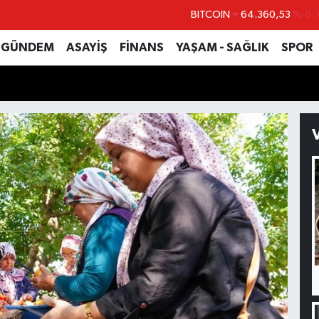
DOLAR
47,7069
%0.
EURO
55,0265
%0.
GÜNDEM
ASAYİŞ
FİNANS
YAŞAM - SAĞLIK
SPOR
STERLİN
64,1897
%0.
GRAM ALTIN
6574.81
%1.
BİST100
13.887
%
BITCOIN
64.360,53
%-0.