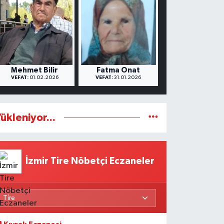
re’de süt üreticilerine, kapsamlı eğ
Mehmet Bilir
Fatma Onat
VEFAT:
01.02.2026
VEFAT:
31.01.2026
ükleniyor...
İzmir Tire Nöbetçi Eczaneler