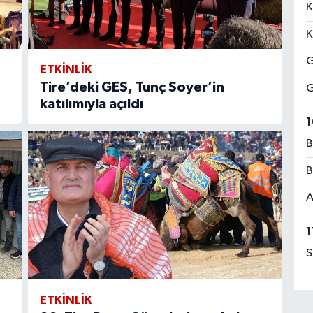
K
K
G
ETKİNLİK
Tire’deki GES, Tunç Soyer’in
G
katılımıyla açıldı
1
B
B
A
1
S
ETKİNLİK