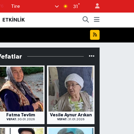
°
Tire
17
31
01
ETKİNLİK
02
44
64
Vefatlar
76
Fatma Tevlim
Vesile Aynur Arıkan
VEFAT:
30.01.2026
VEFAT:
31.01.2026