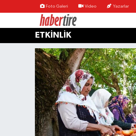
Foto Galeri
Video
Yazarlar
Tire Nöbetçi Eczaneler
ETKİNLİK
Tire Hava Durumu
Tire Trafik Yoğunluk Haritası
Süper Lig Puan Durumu ve Fikstür
Tüm Manşetler
Son Dakika Haberleri
Haber Arşivi