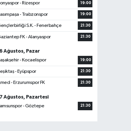
onyaspor - Rizespor
19:00
asımpaşa - Trabzonspor
19:00
ençlerbirliği S.K. - Fenerbahçe
21:30
aziantep FK - Alanyaspor
21:30
6 Ağustos, Pazar
aşakşehir - Kocaelispor
19:00
eşiktaş - Eyüpspor
21:30
med - Erzurumspor FK
21:30
7 Ağustos, Pazartesi
amsunspor - Göztepe
21:30