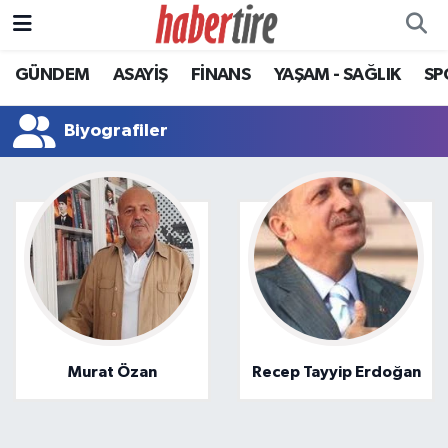
GÜNDEM
ASAYİŞ
FİNANS
YAŞAM - SAĞLIK
SP
Tire Nöbetçi Eczaneler
Tire Hava Durumu
Biyografiler
Tire Trafik Yoğunluk Haritası
Süper Lig Puan Durumu ve Fikstür
Tüm Manşetler
Son Dakika Haberleri
Murat Özan
Recep Tayyip Erdoğan
Haber Arşivi