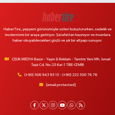
HaberTire, yepyeni görünümüyle sizleri buluştururken, sadelik ve
modernizmi bir araya getiriyor. Şatafattan kaçınıyor ve insanlara
haber okuyabilecekleri güçlü ve şık bir altyapı sunuyor.
ÇELİK MEDYA Basın - Yayın & Reklam - Tanıtım Yeni Mh. İsmail
Taşlı Cd. No:25 Kat:1 TİRE-İZMİR
(+90) 506 943 95 15 - (+90) 232 500 76 76
[email protected]