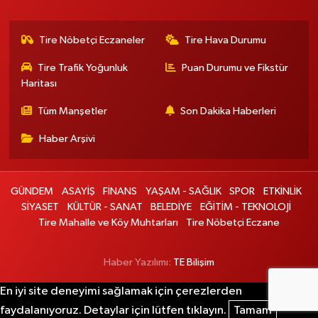
Tire Nöbetçi Eczaneler
Tire Hava Durumu
Tire Trafik Yoğunluk
Puan Durumu ve Fikstür
Haritası
Tüm Manşetler
Son Dakika Haberleri
Haber Arşivi
GÜNDEM
ASAYİŞ
FİNANS
YAŞAM - SAĞLIK
SPOR
ETKİNLİK
SİYASET
KÜLTÜR - SANAT
BELEDİYE
EĞİTİM - TEKNOLOJİ
Tire Mahalle ve Köy Muhtarları
Tire Nöbetçi Eczane
Haber Yazılımı:
TE Bilişim
En iyi site deneyimi sağlamak için çerezlerden
faydalanıyoruz. Detaylar için lütfen tıklayın.
Tamam