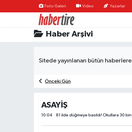
Foto Galeri
Video
Yazarlar
Tire Nöbetçi Eczaneler
Haber Arşivi
Tire Hava Durumu
Tire Trafik Yoğunluk Haritası
Sitede yayınlanan bütün haberlere 
Süper Lig Puan Durumu ve Fikstür
Önceki Gün
Tüm Manşetler
Son Dakika Haberleri
ASAYİŞ
Haber Arşivi
10:04
81 ilde düğmeye basıldı! Okullara 30 bin 