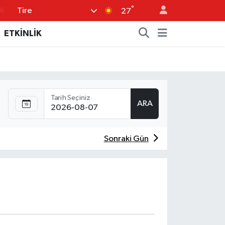
°
Tire
76
27
16
ETKİNLİK
02
07
44
Tarih Seçiniz
0
ARA
Sonraki Gün