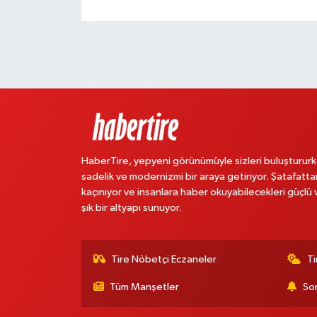
HaberTire, yepyeni görünümüyle sizleri buluştururk
sadelik ve modernizmi bir araya getiriyor. Şatafatta
kaçınıyor ve insanlara haber okuyabilecekleri güçlü 
şık bir altyapı sunuyor.
Tire Nöbetçi Eczaneler
Ti
Tüm Manşetler
Son