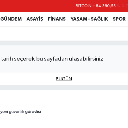
BITCOIN
64.360,53
%-0.
DOLAR
47,7143
%0.
GÜNDEM
ASAYİŞ
FİNANS
YAŞAM - SAĞLIK
SPOR
EURO
55,0317
%-0.
STERLİN
64,2463
%0.
GRAM ALTIN
6574.81
%1.
BİST100
13.799
%7
tarih seçerek bu sayfadan ulaşabilirsiniz
BUGÜN
yeni güvenlik görevlisi