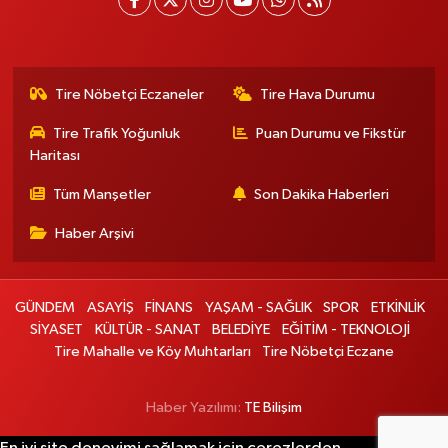
Tire Nöbetçi Eczaneler
Tire Hava Durumu
Tire Trafik Yoğunluk
Puan Durumu ve Fikstür
Haritası
Tüm Manşetler
Son Dakika Haberleri
Haber Arşivi
GÜNDEM
ASAYİŞ
FİNANS
YAŞAM - SAĞLIK
SPOR
ETKİNLİK
SİYASET
KÜLTÜR - SANAT
BELEDİYE
EĞİTİM - TEKNOLOJİ
Tire Mahalle ve Köy Muhtarları
Tire Nöbetçi Eczane
Haber Yazılımı:
TE Bilişim