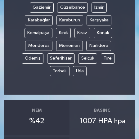
Gaziemir
Güzelbahçe
İzmir
Karabağlar
Karaburun
Karşıyaka
Kemalpaşa
Kınık
Kiraz
Konak
Menderes
Menemen
Narlıdere
Ödemiş
Seferihisar
Selçuk
Tire
Torbalı
Urla
NEM
BASINÇ
%42
1007 HPA
hpa