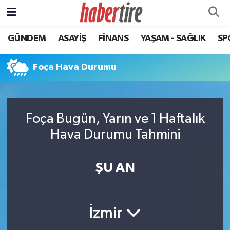
GÜNDEM
ASAYİŞ
FİNANS
YAŞAM - SAĞLIK
SP
Tire Nöbetçi Eczaneler
Tire Hava Durumu
Foça Hava Durumu
Tire Trafik Yoğunluk Haritası
Foça Bugün, Yarın ve 1 Haftalık
Süper Lig Puan Durumu ve Fikstür
Hava Durumu Tahmini
Tüm Manşetler
ŞU AN
Son Dakika Haberleri
Haber Arşivi
İzmir