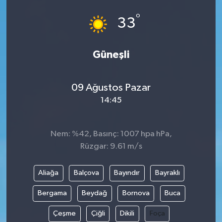
°
33
Güneşli
09 Ağustos Pazar
14:45
Nem: %42, Basınç: 1007 hpa hPa,
Rüzgar: 9.61 m/s
Aliağa
Balçova
Bayındır
Bayraklı
Bergama
Beydağ
Bornova
Buca
Çeşme
Çiğli
Dikili
Foça