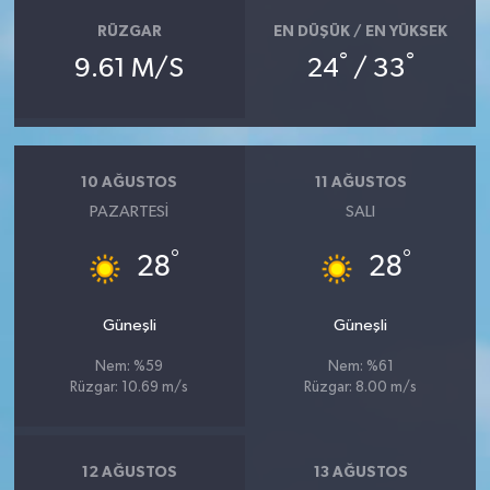
RÜZGAR
EN DÜŞÜK / EN YÜKSEK
°
°
9.61 M/S
24
/ 33
10 AĞUSTOS
11 AĞUSTOS
PAZARTESI
SALI
°
°
28
28
Güneşli
Güneşli
Nem: %59
Nem: %61
Rüzgar: 10.69 m/s
Rüzgar: 8.00 m/s
12 AĞUSTOS
13 AĞUSTOS