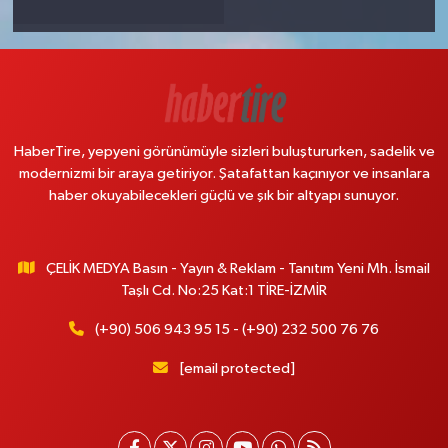
HaberTire, yepyeni görünümüyle sizleri buluştururken, sadelik ve
modernizmi bir araya getiriyor. Şatafattan kaçınıyor ve insanlara
haber okuyabilecekleri güçlü ve şık bir altyapı sunuyor.
ÇELİK MEDYA Basın - Yayın & Reklam - Tanıtım Yeni Mh. İsmail
Taşlı Cd. No:25 Kat:1 TİRE-İZMİR
(+90) 506 943 95 15 - (+90) 232 500 76 76
[email protected]