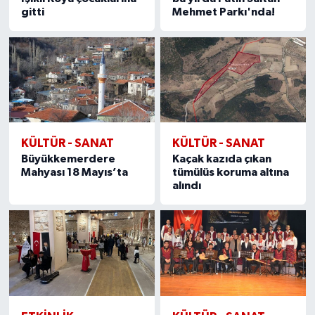
gitti
Mehmet Parkı'nda!
KÜLTÜR - SANAT
KÜLTÜR - SANAT
Büyükkemerdere
Kaçak kazıda çıkan
Mahyası 18 Mayıs’ta
tümülüs koruma altına
alındı