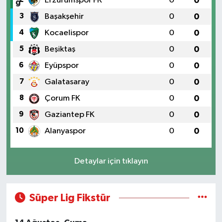
Erzurumspor FK
0
0
3
Başakşehir
0
0
4
Kocaelispor
0
0
5
Beşiktaş
0
0
6
Eyüpspor
0
0
7
Galatasaray
0
0
8
Çorum FK
0
0
9
Gaziantep FK
0
0
10
Alanyaspor
0
0
Detaylar için tıklayın
Süper Lig Fikstür