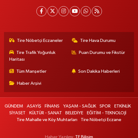
Tire Nöbetçi Eczaneler
Tire Hava Durumu
Tire Trafik Yoğunluk
Puan Durumu ve Fikstür
Haritası
Tüm Manşetler
Son Dakika Haberleri
Haber Arşivi
GÜNDEM
ASAYİŞ
FİNANS
YAŞAM - SAĞLIK
SPOR
ETKİNLİK
SİYASET
KÜLTÜR - SANAT
BELEDİYE
EĞİTİM - TEKNOLOJİ
Tire Mahalle ve Köy Muhtarları
Tire Nöbetçi Eczane
Haber Yazılımı:
TE Bilişim