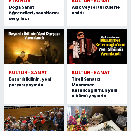
ETKİNLİK
KÜLTÜR - SANAT
Doğa Sanat
Aşık Veysel türkülerle
öğrencileri, sanatlarını
anıldı
sergiledi
KÜLTÜR - SANAT
KÜLTÜR - SANAT
Başarılı ikilinin, yeni
Tireli Sanatçı
parçası yayında
Muammer
Ketencoğlu'nun yeni
albümü yayında