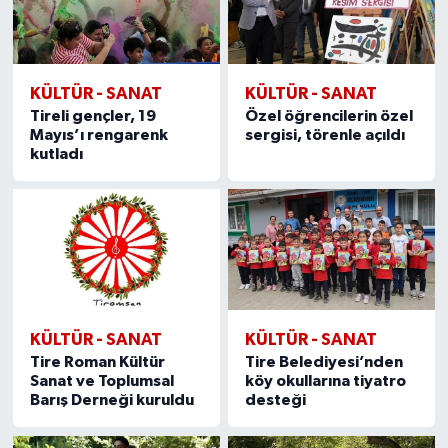
KÜLTÜR - SANAT
KÜLTÜR - SANAT
Tireli gençler, 19
Özel öğrencilerin özel
Mayıs’ı rengarenk
sergisi, törenle açıldı
kutladı
KÜLTÜR - SANAT
KÜLTÜR - SANAT
Tire Roman Kültür
Tire Belediyesi’nden
Sanat ve Toplumsal
köy okullarına tiyatro
Barış Derneği kuruldu
desteği