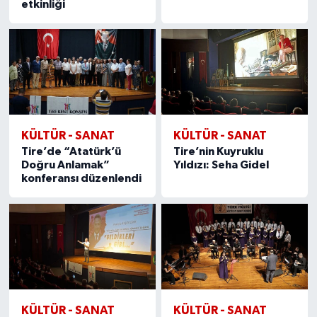
etkinliği
KÜLTÜR - SANAT
KÜLTÜR - SANAT
Tire’de “Atatürk’ü
Tire’nin Kuyruklu
Doğru Anlamak”
Yıldızı: Seha Gidel
konferansı düzenlendi
KÜLTÜR - SANAT
KÜLTÜR - SANAT