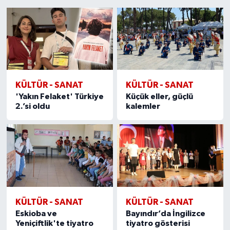
1
2
3
4
5
6
7
8
9
10
11
12
13
14
15
KÜLTÜR - SANAT
KÜLTÜR - SANAT
'Yakın Felaket' Türkiye
Küçük eller, güçlü
2.’si oldu
kalemler
KÜLTÜR - SANAT
KÜLTÜR - SANAT
Eskioba ve
Bayındır’da İngilizce
Yeniçiftlik'te tiyatro
tiyatro gösterisi