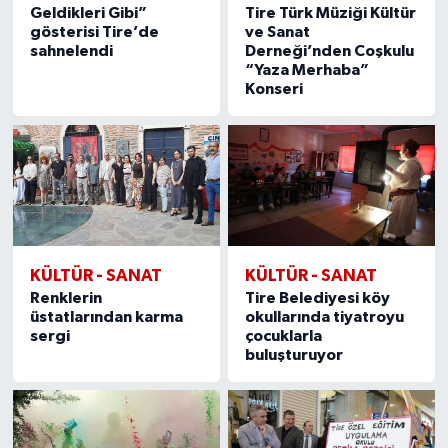
Geldikleri Gibi”
Tire Türk Müziği Kültür
gösterisi Tire’de
ve Sanat
sahnelendi
Derneği’nden Coşkulu
“Yaza Merhaba”
Konseri
KÜLTÜR - SANAT
KÜLTÜR - SANAT
Renklerin
Tire Belediyesi köy
üstatlarından karma
okullarında tiyatroyu
sergi
çocuklarla
buluşturuyor