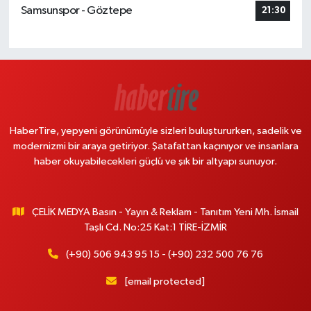
Samsunspor - Göztepe
21:30
HaberTire, yepyeni görünümüyle sizleri buluştururken, sadelik ve
modernizmi bir araya getiriyor. Şatafattan kaçınıyor ve insanlara
haber okuyabilecekleri güçlü ve şık bir altyapı sunuyor.
ÇELİK MEDYA Basın - Yayın & Reklam - Tanıtım Yeni Mh. İsmail
Taşlı Cd. No:25 Kat:1 TİRE-İZMİR
(+90) 506 943 95 15 - (+90) 232 500 76 76
[email protected]