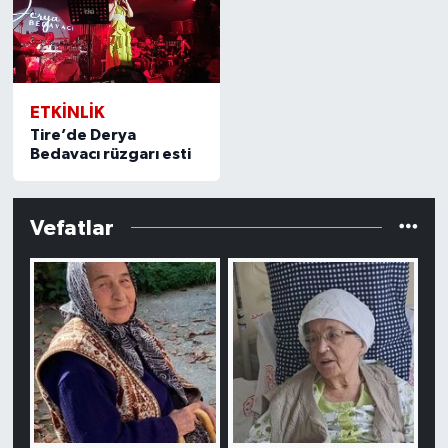
ETKİNLİK
Tire’de Derya
Bedavacı rüzgarı esti
Vefatlar