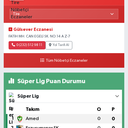
Gülsever Eczanesi
FATİH MH. CAN EGELİ SK. NO:14 A Z-7
0 (232) 512 98 11
Yol Tarifi Al
Tüm Nöbetçi Eczaneler
Süper Lig Puan Durumu
Süper Lig
#
Takım
O
P
1
Amed
0
0
2