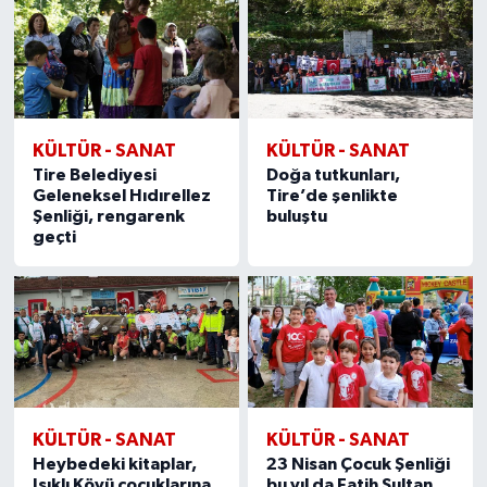
KÜLTÜR - SANAT
KÜLTÜR - SANAT
Tire Belediyesi
Doğa tutkunları,
Geleneksel Hıdırellez
Tire’de şenlikte
Şenliği, rengarenk
buluştu
geçti
KÜLTÜR - SANAT
KÜLTÜR - SANAT
Heybedeki kitaplar,
23 Nisan Çocuk Şenliği
Işıklı Köyü çocuklarına
bu yıl da Fatih Sultan