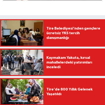
Tire Belediyesi’nden gençlere
ücretsiz YKS tercih
danışmanlığı
Kaymakam Yakuta, kırsal
mahallelerdeki yatırımları
inceledi
Tire’de 800 Yıllık Gelenek
Yaşatıldı