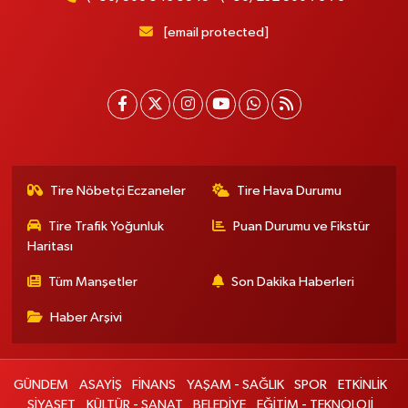
[email protected]
Tire Nöbetçi Eczaneler
Tire Hava Durumu
Tire Trafik Yoğunluk
Puan Durumu ve Fikstür
Haritası
Tüm Manşetler
Son Dakika Haberleri
Haber Arşivi
GÜNDEM
ASAYİŞ
FİNANS
YAŞAM - SAĞLIK
SPOR
ETKİNLİK
SİYASET
KÜLTÜR - SANAT
BELEDİYE
EĞİTİM - TEKNOLOJİ