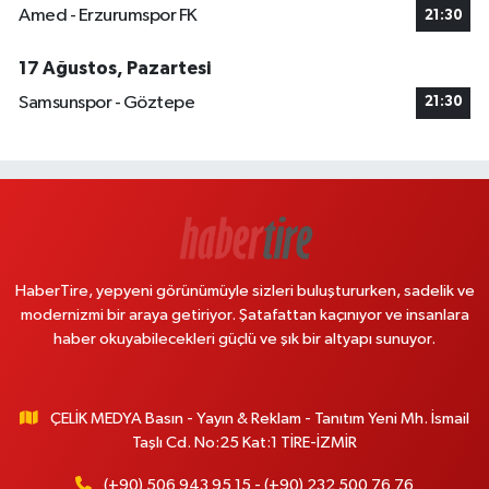
Amed - Erzurumspor FK
21:30
17 Ağustos, Pazartesi
Samsunspor - Göztepe
21:30
HaberTire, yepyeni görünümüyle sizleri buluştururken, sadelik ve
modernizmi bir araya getiriyor. Şatafattan kaçınıyor ve insanlara
haber okuyabilecekleri güçlü ve şık bir altyapı sunuyor.
ÇELİK MEDYA Basın - Yayın & Reklam - Tanıtım Yeni Mh. İsmail
Taşlı Cd. No:25 Kat:1 TİRE-İZMİR
(+90) 506 943 95 15 - (+90) 232 500 76 76