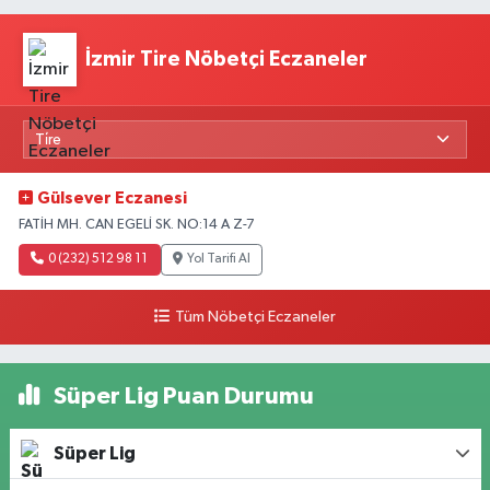
İzmir Tire Nöbetçi Eczaneler
Gülsever Eczanesi
FATİH MH. CAN EGELİ SK. NO:14 A Z-7
0 (232) 512 98 11
Yol Tarifi Al
Tüm Nöbetçi Eczaneler
Süper Lig Puan Durumu
Süper Lig