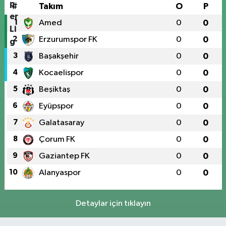
#
Takım
O
P
1
Amed
0
0
2
Erzurumspor FK
0
0
3
Başakşehir
0
0
4
Kocaelispor
0
0
5
Beşiktaş
0
0
6
Eyüpspor
0
0
7
Galatasaray
0
0
8
Çorum FK
0
0
9
Gaziantep FK
0
0
10
Alanyaspor
0
0
Detaylar için tıklayın