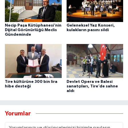
Necip Paşa Kütüphanesi’nin
Geleneksel Yaz Konseri,
Dijital Görünürlüğü Meclis
kulakların pasını sildi
Gündeminde
Tire kültürüne 300 bin lira
Devlet Opera ve Balesi
hibe desteği
sanatçıları, Tire’de sahne
aldı
Yorumlar