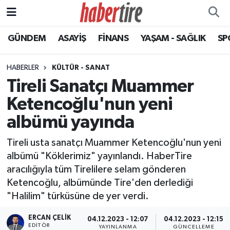
GÜNDEM
ASAYİŞ
FİNANS
YAŞAM - SAĞLIK
SP
Tire Nöbetçi Eczaneler
Tire Hava Durumu
HABERLER
KÜLTÜR - SANAT
Tireli Sanatçı Muammer
Tire Trafik Yoğunluk Haritası
Ketencoğlu'nun yeni
Süper Lig Puan Durumu ve Fikstür
albümü yayında
Tireli usta sanatçı Muammer Ketencoğlu'nun yeni
Tüm Manşetler
albümü "Köklerimiz" yayınlandı. HaberTire
aracılığıyla tüm Tirelilere selam gönderen
Son Dakika Haberleri
Ketencoğlu, albümünde Tire'den derlediği
"Halilim" türküsüne de yer verdi.
Haber Arşivi
ERCAN ÇELIK
04.12.2023 - 12:07
04.12.2023 - 12:15
EDITÖR
YAYINLANMA
GÜNCELLEME