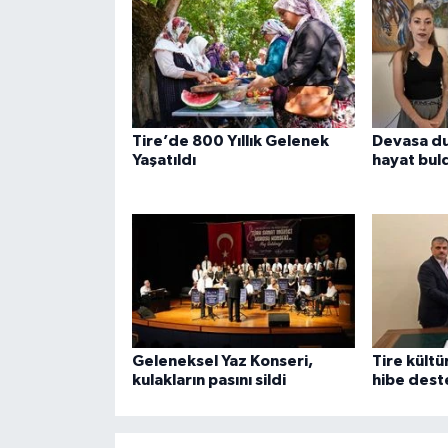
Tire’de 800 Yıllık Gelenek
Devasa du
Yaşatıldı
hayat bul
Geleneksel Yaz Konseri,
Tire kültü
kulakların pasını sildi
hibe dest