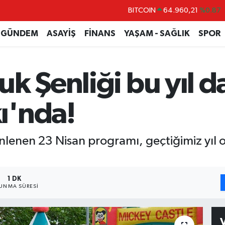
DOLAR
47,7436
%0.18
EURO
55,2510
%0.32
GÜNDEM
ASAYİŞ
FİNANS
YAŞAM - SAĞLIK
SPOR
STERLİN
64,4811
%0.38
GRAM ALTIN
6648.99
%2.59
k Şenliği bu yıl da
BİST100
13.779
%-14
BITCOIN
64.960,21
%0.87
ı'nda!
nlenen 23 Nisan programı, geçtiğimiz yıl ol
1 DK
UNMA SÜRESI