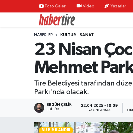
Foto Galeri
Video
Yazarlar
Tire Nöbetçi Eczaneler
HABERLER
KÜLTÜR - SANAT
Tire Hava Durumu
23 Nisan Çocu
Tire Trafik Yoğunluk Haritası
Mehmet Park
Süper Lig Puan Durumu ve Fikstür
Tire Belediyesi tarafından düze
Tüm Manşetler
Parkı'nda olacak.
Son Dakika Haberleri
ERGÜN ÇELIK
22.04.2025 - 10:09
EDITÖR
YAYINLANMA
OK
Haber Arşivi
BU BIR İLANDIR