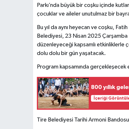
Parkı’nda büyük bir coşku içinde kutlam
çocuklar ve aileler unutulmaz bir bayr
Bu yıl da aynı heyecan ve coşku, Fati
Belediyesi, 23 Nisan 2025 Çarşamba g
düzenleyeceği kapsamlı etkinliklerle ç
dolu dolu bir gün yaşatacak.
Program kapsamında gerçekleşecek etk
800 yıllık ge
İçeriği Görüntül
Tire Belediyesi Tarihi Armoni Bandosu