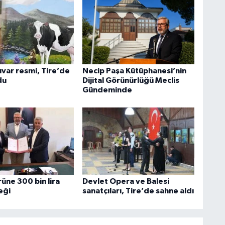
var resmi, Tire’de
Necip Paşa Kütüphanesi’nin
du
Dijital Görünürlüğü Meclis
Gündeminde
rüne 300 bin lira
Devlet Opera ve Balesi
eği
sanatçıları, Tire’de sahne aldı