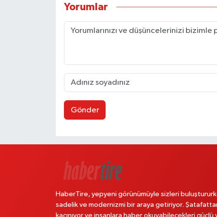
Yorumlar
Gönder
HaberTire, yepyeni görünümüyle sizleri buluştururk
sadelik ve modernizmi bir araya getiriyor. Şatafatta
kaçınıyor ve insanlara haber okuyabilecekleri güçlü 