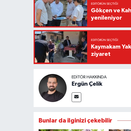
EDITÖRÜN SEÇTIĞI
Gökçen ve Kah
yenileniyor
EDITÖRÜN SEÇTIĞI
Kaymakam Yaku
ziyaret
EDITÖR HAKKINDA
Ergün Çelik
Bunlar da ilginizi çekebilir