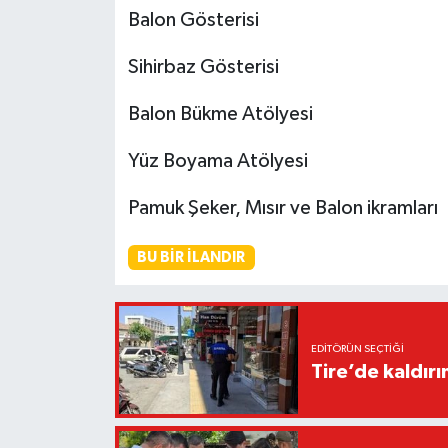
Balon Gösterisi
Sihirbaz Gösterisi
Balon Bükme Atölyesi
Yüz Boyama Atölyesi
Pamuk Şeker, Mısır ve Balon ikramları
BU BIR İLANDIR
EDITÖRÜN SEÇTIĞI
Tire’de kaldır