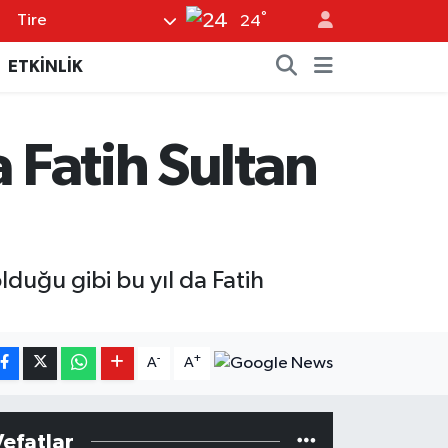
°
Tire
24
ETKİNLİK
 Fatih Sultan
duğu gibi bu yıl da Fatih
-
+
A
A
Vefatlar