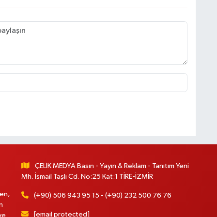
ÇELİK MEDYA Basın - Yayın & Reklam - Tanıtım Yeni
Mh. İsmail Taşlı Cd. No:25 Kat:1 TİRE-İZMİR
en,
(+90) 506 943 95 15 - (+90) 232 500 76 76
n
[email protected]
ve