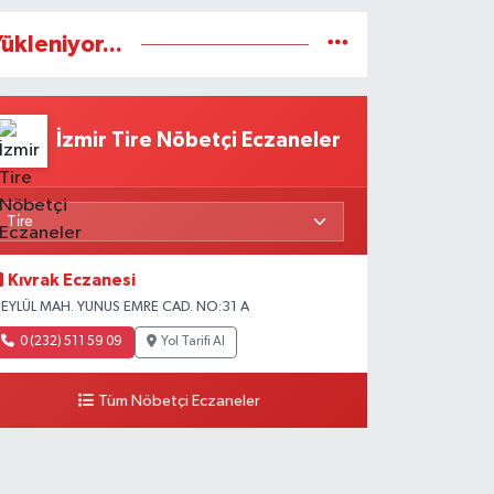
ükleniyor...
İzmir Tire Nöbetçi Eczaneler
Kıvrak Eczanesi
 EYLÜL MAH. YUNUS EMRE CAD. NO:31 A
0 (232) 511 59 09
Yol Tarifi Al
Tüm Nöbetçi Eczaneler