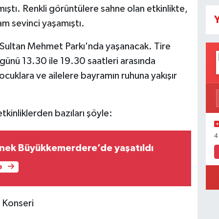
ıştı. Renkli görüntülere sahne olan etkinlikte,
Y
am sevinci yaşamıştı.
h Sultan Mehmet Parkı'nda yaşanacak. Tire
ünü 13.30 ile 19.30 saatleri arasında
ocuklara ve ailelere bayramın ruhuna yakışır
inliklerden bazıları şöyle:
4
lenek Büyükkemerdere’de yaşatıldı
e
 Konseri