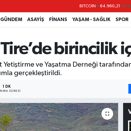
DOLAR
47,7436
%0.
EURO
55,2510
%0.
GÜNDEM
ASAYİŞ
FİNANS
YAŞAM - SAĞLIK
SPOR
STERLİN
64,4811
%0.
GRAM ALTIN
6648.99
%2.
Tire’de birincilik i
BİST100
13.773
%-
BITCOIN
64.960,21
%0.
 At Yetiştirme ve Yaşatma Derneği tarafınd
mla gerçekleştirildi.
1 DK
NMA SÜRESI