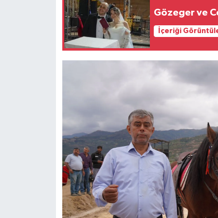
Gözeger ve Ce
İçeriği Görüntül