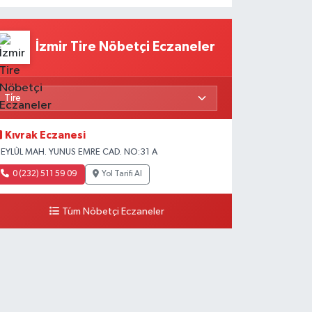
İzmir Tire Nöbetçi Eczaneler
Kıvrak Eczanesi
 EYLÜL MAH. YUNUS EMRE CAD. NO:31 A
0 (232) 511 59 09
Yol Tarifi Al
Tüm Nöbetçi Eczaneler