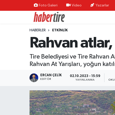
Foto Galeri
Video
Yazarlar
Tire Nöbetçi Eczaneler
HABERLER
ETKİNLİK
Tire Hava Durumu
Rahvan atlar, 
Tire Trafik Yoğunluk Haritası
Tire Belediyesi ve Tire Rahvan
Süper Lig Puan Durumu ve Fikstür
Rahvan At Yarışları, yoğun katılı
Tüm Manşetler
ERCAN ÇELIK
02.10.2023 - 15:59
EDITÖR
YAYINLANMA
OKU
Son Dakika Haberleri
Haber Arşivi