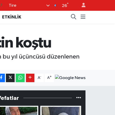
°
Tire
18
26
32
ETKİNLİK
38
59
çin koştu
19
87
an bu yıl üçüncüsü düzenlenen
-
+
A
A
Vefatlar