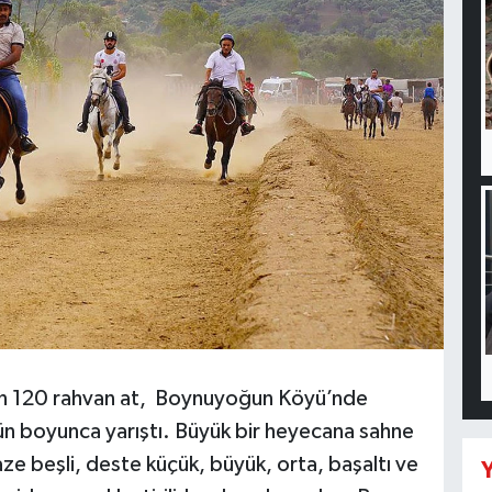
ilen 120 rahvan at, Boynuyoğun Köyü’nde
ün boyunca yarıştı. Büyük bir heyecana sahne
, taze beşli, deste küçük, büyük, orta, başaltı ve
Y