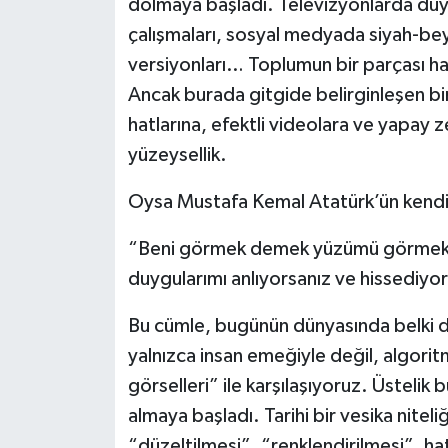
dolmaya başladı. Televizyonlarda duyg
çalışmaları, sosyal medyada siyah-bey
versiyonları… Toplumun bir parçası hal
Ancak burada gitgide belirginleşen bi
hatlarına, efektli videolara ve yapay 
yüzeysellik.
Oysa Mustafa Kemal Atatürk’ün kendi 
“Beni görmek demek yüzümü görmek de
duygularımı anlıyorsanız ve hissediyors
Bu cümle, bugünün dünyasında belki d
yalnızca insan emeğiyle değil, algoritm
görselleri” ile karşılaşıyoruz. Üstelik bu
almaya başladı. Tarihi bir vesika nitel
“düzeltilmesi”, “renklendirilmesi”, h