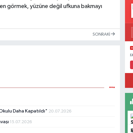
ten görmek, yüzüne değil ufkuna bakmayı
SONRAKI
F
Okulu Daha Kapatıldı"
20.07.2026
avaşı
15.07.2026