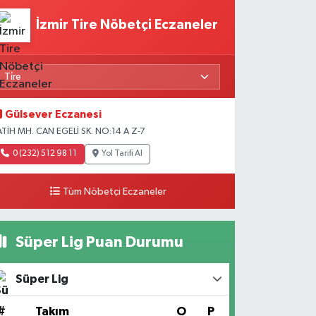
İzmir Tire Nöbetçi Eczaneler
Gülsever Eczanesi
ATİH MH. CAN EGELİ SK. NO:14 A Z-7
0 (232) 512 98 11
Yol Tarifi Al
Tüm Nöbetçi Eczaneler
Süper Lig Puan Durumu
Süper Lig
#
Takım
O
P