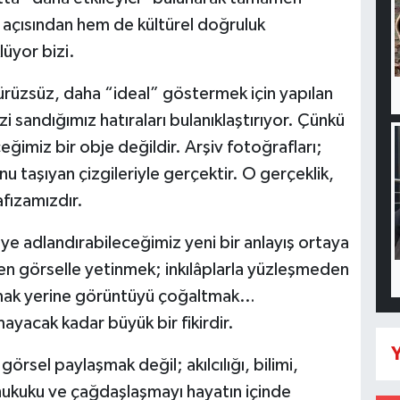
a açısından hem de kültürel doğruluk
lüyor bizi.
rüzsüz, daha “ideal” göstermek için yapılan
 sandığımız hatıraları bulanıklaştırıyor. Çünkü
ğimiz bir obje değildir. Arşiv fotoğrafları;
nu taşıyan çizgileriyle gerçektir. O gerçeklik,
fızamızdır.
e adlandırabileceğimiz yeni bir anlayış ortaya
en görselle yetinmek; inkılâplarla yüzleşmeden
tmak yerine görüntüyü çoğaltmak…
ayacak kadar büyük bir fikirdir.
Y
rsel paylaşmak değil; akılcılığı, bilimi,
 hukuku ve çağdaşlaşmayı hayatın içinde