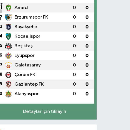
1
Amed
0
0
2
Erzurumspor FK
0
0
3
Başakşehir
0
0
4
Kocaelispor
0
0
5
Beşiktaş
0
0
6
Eyüpspor
0
0
7
Galatasaray
0
0
8
Çorum FK
0
0
9
Gaziantep FK
0
0
0
Alanyaspor
0
0
Detaylar için tıklayın