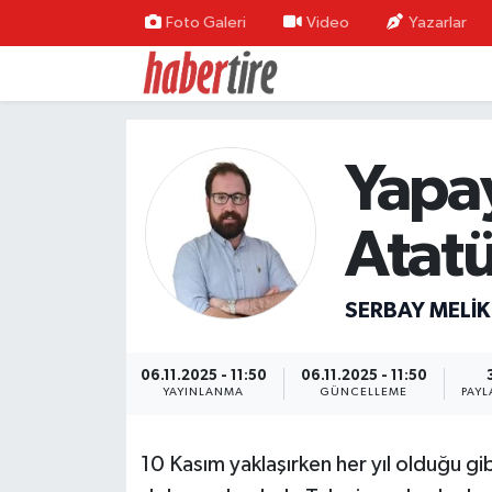
Foto Galeri
Video
Yazarlar
Tire Nöbetçi Eczaneler
Tire Hava Durumu
Yapa
Tire Trafik Yoğunluk Haritası
Atat
Süper Lig Puan Durumu ve Fikstür
Tüm Manşetler
SERBAY MELIK
Son Dakika Haberleri
06.11.2025 - 11:50
06.11.2025 - 11:50
YAYINLANMA
GÜNCELLEME
PAYL
Haber Arşivi
10 Kasım yaklaşırken her yıl olduğu gi