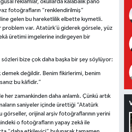
usal reklamlar, okullarda kalabalık pano
az fotoğrafların “renklendirilmiş”
ine gelen bu hareketlilik elbette kıymetli.
r problem var. Atatürk’ü giderek görsele, yüz
zekâ üretimi imgelerine indirgeyen bir
sözleri bize çok daha başka bir şey söylüyor:
mek değildir. Benim fikirlerimi, benim
anız bu kâfidir.”
e her zamankinden daha anlamlı. Çünkü artık
aların saniyeler içinde ürettiği “Atatürk
 görseller, orijinal arşiv fotoğraflarının yerini
iğindeki o fotoğrafların yapay zekâ ile
atta “daha etkileyici” bulunarak tamamen