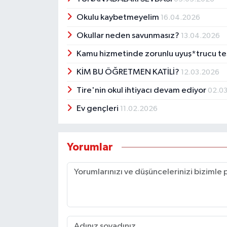
Okulu kaybetmeyelim
16.04.2026
Okullar neden savunmasız?
13.04.2026
Kamu hizmetinde zorunlu uyuş*trucu te
KİM BU ÖĞRETMEN KATİLİ?
12.03.2026
Tire'nin okul ihtiyacı devam ediyor
02.0
Ev gençleri
11.02.2026
Yorumlar