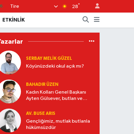
°
Tire
66
28
05
ETKİNLİK
18
22
Yazarlar
39
SERBAY MELIK GÜZEL
0
Köyünüzdeki okul açık mı?
BAHADIR ÜZEN
Kadın Kolları Genel Başkanı
Ayten Gülsever, butlan ve
Nasrettin Hoca
AV. BUSE ARIS
Gençliğimiz, mutlak butlanla
hükümsüzdür