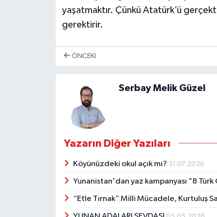
yaşatmaktır. Çünkü Atatürk’ü gerçek
gerektirir.
ÖNCEKI
Serbay Melik Güzel
Yazarın Diğer Yazıları
Köyünüzdeki okul açık mı?
31.07.2026
Yunanistan'dan yaz kampanyası "8 Türk 
“Etle Tırnak” Milli Mücadele, Kurtuluş S
YUNAN ADALARI SEVDASI
05.05.2026