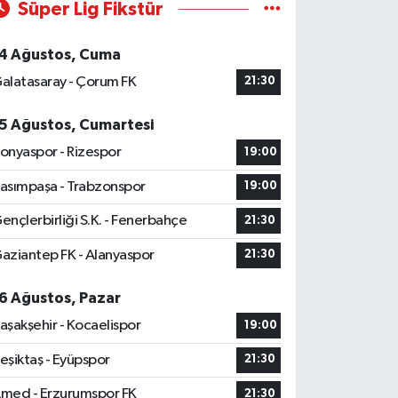
Süper Lig Fikstür
4 Ağustos, Cuma
alatasaray - Çorum FK
21:30
5 Ağustos, Cumartesi
onyaspor - Rizespor
19:00
asımpaşa - Trabzonspor
19:00
ençlerbirliği S.K. - Fenerbahçe
21:30
aziantep FK - Alanyaspor
21:30
6 Ağustos, Pazar
aşakşehir - Kocaelispor
19:00
eşiktaş - Eyüpspor
21:30
med - Erzurumspor FK
21:30