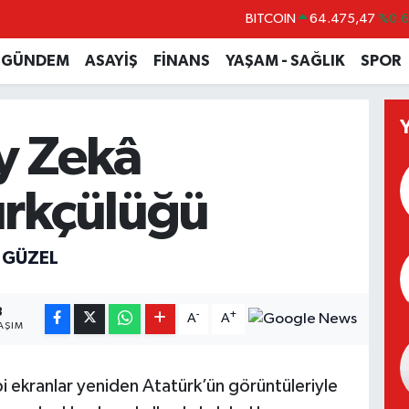
BITCOIN
64.475,47
%0.
DOLAR
47,5971
%0.
GÜNDEM
ASAYİŞ
FİNANS
YAŞAM - SAĞLIK
SPOR
EURO
55,1336
%0.
STERLİN
64,2534
%0.
y Zekâ
GRAM ALTIN
6518.23
%0.
BİST100
13.703
%
ürkçülüğü
 GÜZEL
3
-
+
A
A
AŞIM
bi ekranlar yeniden Atatürk’ün görüntüleriyle