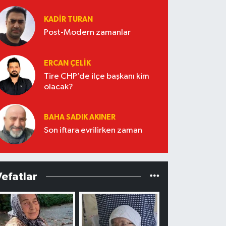
KADIR TURAN
Post-Modern zamanlar
ERCAN ÇELIK
Tire CHP’de ilçe başkanı kim
olacak?
BAHA SADIK AKINER
Son iftara evrilirken zaman
Vefatlar