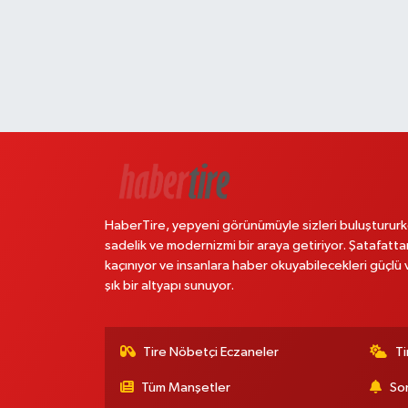
HaberTire, yepyeni görünümüyle sizleri buluştururk
sadelik ve modernizmi bir araya getiriyor. Şatafatta
kaçınıyor ve insanlara haber okuyabilecekleri güçlü 
şık bir altyapı sunuyor.
Tire Nöbetçi Eczaneler
Ti
Tüm Manşetler
Son