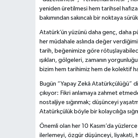
yeniden üretilmesi hem tarihsel hafız
bakımından sakıncalı bir noktaya sürük
Atatürk’ün yüzünü daha genç, daha pü
her müdahale aslında değer verdiğimizi
tarih, beğenimize göre rötuşlayabilece
ışıkları, gölgeleri, zamanın yorgunluğu
bizim hem tarihimiz hem de kolektif ha
Bugün “Yapay Zekâ Atatürkçülüğü” diy
çıkıyor: Fikri anlamaya zahmet etmed
nostaljiye sığınmak; düşünceyi yaşa
Atatürkçülük böyle bir kolaycılığa sığm
Önemli olan her 10 Kasım’da yüzlerce gö
ilerlemeyi, özgür düşünceyi, liyakati,