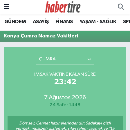
GÜNDEM
ASAYİŞ
FİNANS
YAŞAM - SAĞLIK
SP
Tire Nöbetçi Eczaneler
Konya Çumra Namaz Vakitleri
Tire Hava Durumu
Tire Trafik Yoğunluk Haritası
ÇUMRA
Süper Lig Puan Durumu ve Fikstür
İMSAK VAKTINE KALAN SÜRE
23:42
Tüm Manşetler
Son Dakika Haberleri
7 Ağustos 2026
24 Safer 1448
Haber Arşivi
Dört şey, Cennet hazinelerindendir: Sadakayı gizli
vermek, musibeti gizlemek, sıla-i rahim yapmak ve "Lâ