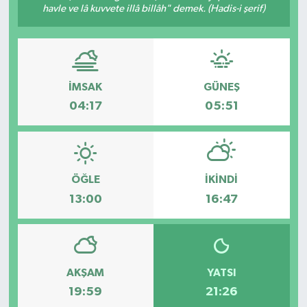
havle ve lâ kuvvete illâ billâh" demek. (Hadis-i şerif)
İMSAK
GÜNEŞ
04:17
05:51
ÖĞLE
İKINDI
13:00
16:47
AKŞAM
YATSI
19:59
21:26