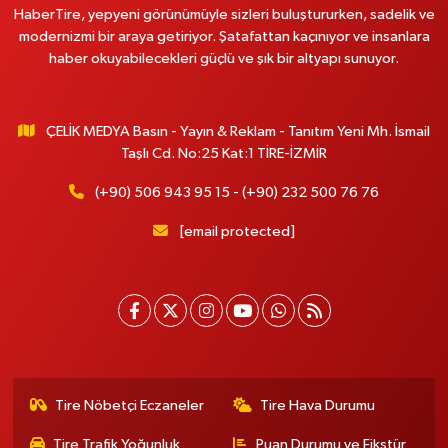
HaberTire, yepyeni görünümüyle sizleri buluştururken, sadelik ve
modernizmi bir araya getiriyor. Şatafattan kaçınıyor ve insanlara
haber okuyabilecekleri güçlü ve şık bir altyapı sunuyor.
ÇELİK MEDYA Basın - Yayın & Reklam - Tanıtım Yeni Mh. İsmail
Taşlı Cd. No:25 Kat:1 TİRE-İZMİR
(+90) 506 943 95 15 - (+90) 232 500 76 76
[email protected]
Tire Nöbetçi Eczaneler
Tire Hava Durumu
Tire Trafik Yoğunluk
Puan Durumu ve Fikstür