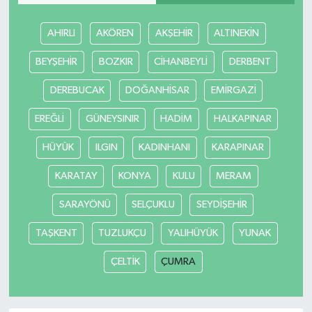
AHIRLI
AKÖREN
AKŞEHİR
ALTINEKİN
BEYŞEHİR
BOZKIR
CİHANBEYLİ
DERBENT
DEREBUCAK
DOĞANHİSAR
EMİRGAZİ
EREĞLİ
GÜNEYSINIR
HADİM
HALKAPINAR
HÜYÜK
ILGIN
KADINHANI
KARAPINAR
KARATAY
KONYA
KULU
MERAM
SARAYÖNÜ
SELÇUKLU
SEYDİŞEHİR
TAŞKENT
TUZLUKÇU
YALIHÜYÜK
YUNAK
ÇELTİK
ÇUMRA