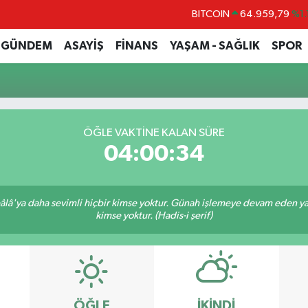
BITCOIN
64.959,79
%1.
DOLAR
47,7436
%0.
GÜNDEM
ASAYİŞ
FİNANS
YAŞAM - SAĞLIK
SPOR
EURO
55,2510
%0.
STERLİN
64,4811
%0.
GRAM ALTIN
6660.55
%0.
ÖĞLE VAKTINE KALAN SÜRE
BİST100
13.779
%-
04:00:34
lâ'ya daha sevimli hiçbir kimse yoktur. Günah işlemeye devam eden yaşl
kimse yoktur. (Hadis-i şerif)
ÖĞLE
İKINDI