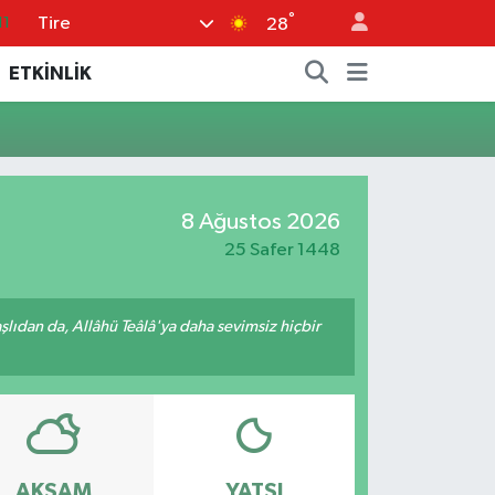
°
Tire
11
28
18
ETKİNLİK
32
38
03
8 Ağustos 2026
14
25 Safer 1448
ıdan da, Allâhü Teâlâ'ya daha sevimsiz hiçbir
AKŞAM
YATSI