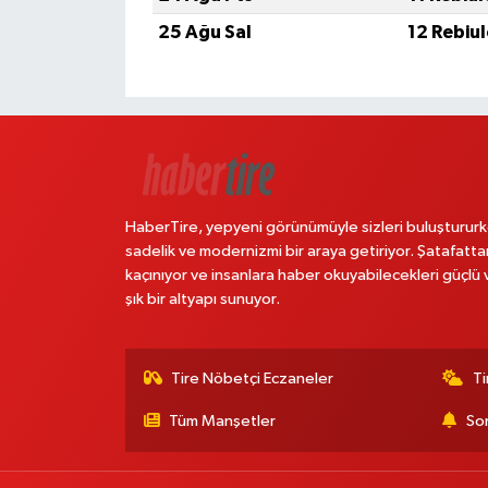
25 Ağu Sal
12 Rebiu
HaberTire, yepyeni görünümüyle sizleri buluştururk
sadelik ve modernizmi bir araya getiriyor. Şatafatta
kaçınıyor ve insanlara haber okuyabilecekleri güçlü 
şık bir altyapı sunuyor.
Tire Nöbetçi Eczaneler
Ti
Tüm Manşetler
Son