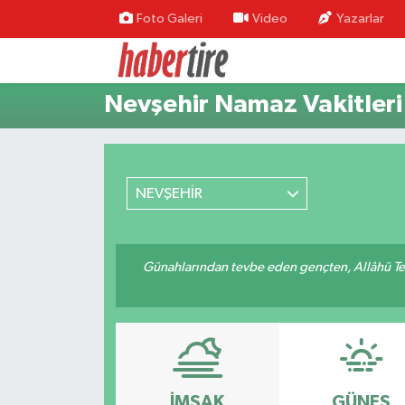
Foto Galeri
Video
Yazarlar
Tire Nöbetçi Eczaneler
Nevşehir Namaz Vakitleri
Tire Hava Durumu
Tire Trafik Yoğunluk Haritası
NEVŞEHİR
Süper Lig Puan Durumu ve Fikstür
Tüm Manşetler
Günahlarından tevbe eden gençten, Allâhü Teâ
Son Dakika Haberleri
Haber Arşivi
İMSAK
GÜNEŞ