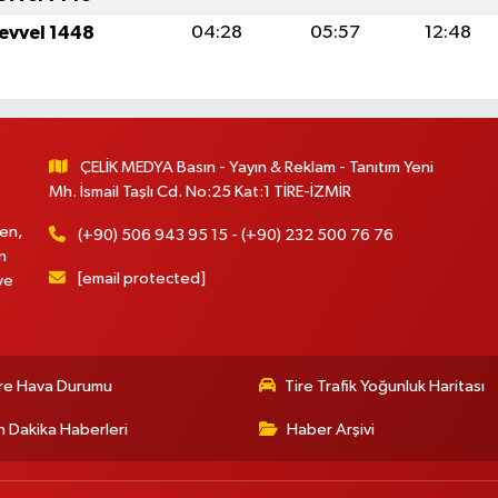
levvel 1448
04:28
05:57
12:48
ÇELİK MEDYA Basın - Yayın & Reklam - Tanıtım Yeni
Mh. İsmail Taşlı Cd. No:25 Kat:1 TİRE-İZMİR
en,
(+90) 506 943 95 15 - (+90) 232 500 76 76
n
[email protected]
ve
re Hava Durumu
Tire Trafik Yoğunluk Haritası
 Dakika Haberleri
Haber Arşivi