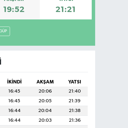
19:52
21:21
GÜP
I
İKINDI
AKŞAM
YATSI
16:45
20:06
21:40
16:45
20:05
21:39
16:44
20:04
21:38
16:44
20:03
21:36