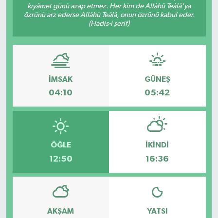
kıyâmet günü azap etmez. Her kim de Allâhü Teâlâ'ya
özrünü arz ederse Allâhü Teâlâ, onun özrünü kabul eder.
(Hadis-i şerif)
İMSAK
GÜNEŞ
04:10
05:42
ÖĞLE
İKINDI
12:50
16:36
AKŞAM
YATSI