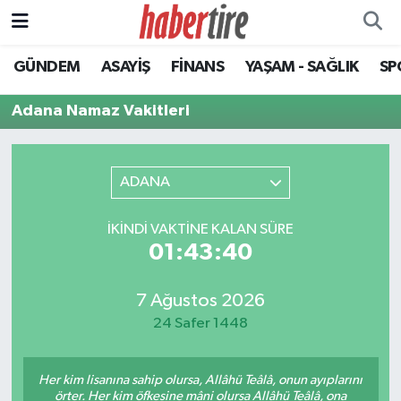
GÜNDEM
ASAYİŞ
FİNANS
YAŞAM - SAĞLIK
SP
Tire Nöbetçi Eczaneler
Adana Namaz Vakitleri
Tire Hava Durumu
Tire Trafik Yoğunluk Haritası
ADANA
Süper Lig Puan Durumu ve Fikstür
İKINDI VAKTINE KALAN SÜRE
01:43:40
Tüm Manşetler
Son Dakika Haberleri
7 Ağustos 2026
24 Safer 1448
Haber Arşivi
Her kim lisanına sahip olursa, Allâhü Teâlâ, onun ayıplarını
örter. Her kim öfkesine mâni olursa Allâhü Teâlâ, ona