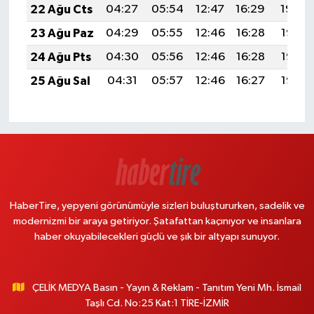
22 Ağu Cts
04:27
05:54
12:47
16:29
19:29
23 Ağu Paz
04:29
05:55
12:46
16:28
19:28
24 Ağu Pts
04:30
05:56
12:46
16:28
19:27
25 Ağu Sal
04:31
05:57
12:46
16:27
19:25
HaberTire, yepyeni görünümüyle sizleri buluştururken, sadelik ve
modernizmi bir araya getiriyor. Şatafattan kaçınıyor ve insanlara
haber okuyabilecekleri güçlü ve şık bir altyapı sunuyor.
ÇELİK MEDYA Basın - Yayın & Reklam - Tanıtım Yeni Mh. İsmail
Taşlı Cd. No:25 Kat:1 TİRE-İZMİR