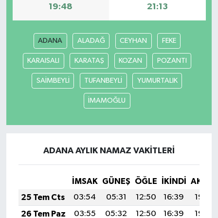
19:48
21:13
ADANA
ALADAĞ
CEYHAN
FEKE
KARAISALI
KARATAŞ
KOZAN
POZANTI
SAİMBEYLİ
TUFANBEYLİ
YUMURTALIK
İMAMOĞLU
ADANA AYLIK NAMAZ VAKITLERI
İMSAK
GÜNEŞ
ÖĞLE
İKINDI
AKŞA
25 Tem Cts
03:54
05:31
12:50
16:39
19:59
26 Tem Paz
03:55
05:32
12:50
16:39
19:59