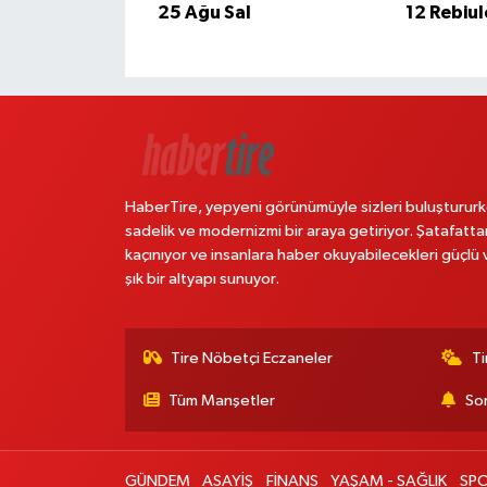
25 Ağu Sal
12 Rebiu
HaberTire, yepyeni görünümüyle sizleri buluştururk
sadelik ve modernizmi bir araya getiriyor. Şatafatta
kaçınıyor ve insanlara haber okuyabilecekleri güçlü 
şık bir altyapı sunuyor.
Tire Nöbetçi Eczaneler
Ti
Tüm Manşetler
Son
GÜNDEM
ASAYİŞ
FİNANS
YAŞAM - SAĞLIK
SP