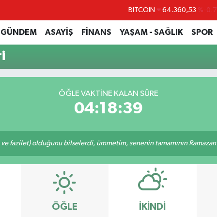
BITCOIN
64.360,53
%-0.
DOLAR
47,7143
%0.
GÜNDEM
ASAYİŞ
FİNANS
YAŞAM - SAĞLIK
SPOR
EURO
55,0317
%-0.
i
STERLİN
64,2463
%0.
GRAM ALTIN
6574.81
%1.
ÖĞLE VAKTINE KALAN SÜRE
BİST100
13.887
%6
04:18:39
 ve fazilet) olduğunu bilselerdi, ümmetim, senenin tamamının Ramazan o
ÖĞLE
İKINDI