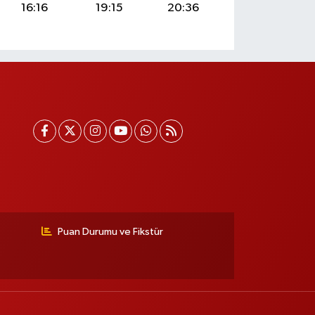
16:16
19:15
20:36
Puan Durumu ve Fikstür