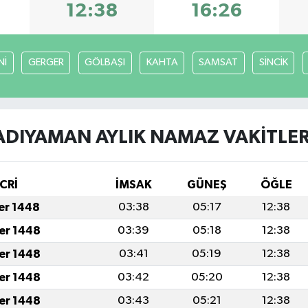
12:38
16:26
Nİ
GERGER
GÖLBAŞI
KAHTA
SAMSAT
SİNCİK
ADIYAMAN AYLIK NAMAZ VAKITLER
CRİ
İMSAK
GÜNEŞ
ÖĞLE
fer 1448
03:38
05:17
12:38
fer 1448
03:39
05:18
12:38
fer 1448
03:41
05:19
12:38
fer 1448
03:42
05:20
12:38
fer 1448
03:43
05:21
12:38