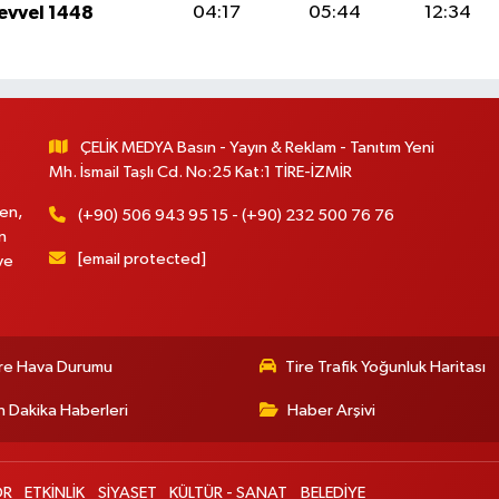
levvel 1448
04:17
05:44
12:34
ÇELİK MEDYA Basın - Yayın & Reklam - Tanıtım Yeni
Mh. İsmail Taşlı Cd. No:25 Kat:1 TİRE-İZMİR
en,
(+90) 506 943 95 15 - (+90) 232 500 76 76
n
[email protected]
ve
re Hava Durumu
Tire Trafik Yoğunluk Haritası
 Dakika Haberleri
Haber Arşivi
OR
ETKİNLİK
SİYASET
KÜLTÜR - SANAT
BELEDİYE