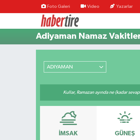
Foto Galeri
Video
Yazarlar
Tire Nöbetçi Eczaneler
Adiyaman Namaz Vakitler
Tire Hava Durumu
Tire Trafik Yoğunluk Haritası
ADIYAMAN
Süper Lig Puan Durumu ve Fikstür
Tüm Manşetler
Kullar, Ramazan ayında ne (kadar sevap
Son Dakika Haberleri
Haber Arşivi
İMSAK
GÜNEŞ