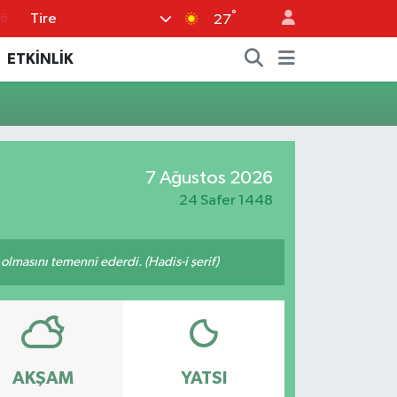
°
Tire
76
27
16
ETKİNLİK
02
07
44
7 Ağustos 2026
4
24 Safer 1448
lmasını temenni ederdi. (Hadis-i şerif)
AKŞAM
YATSI