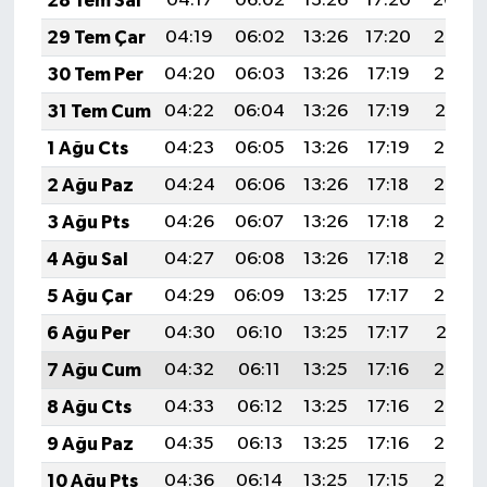
28 Tem Sal
04:17
06:02
13:26
17:20
20:40
29 Tem Çar
04:19
06:02
13:26
17:20
20:39
30 Tem Per
04:20
06:03
13:26
17:19
20:38
31 Tem Cum
04:22
06:04
13:26
17:19
20:37
1 Ağu Cts
04:23
06:05
13:26
17:19
20:36
2 Ağu Paz
04:24
06:06
13:26
17:18
20:35
3 Ağu Pts
04:26
06:07
13:26
17:18
20:34
4 Ağu Sal
04:27
06:08
13:26
17:18
20:33
5 Ağu Çar
04:29
06:09
13:25
17:17
20:32
6 Ağu Per
04:30
06:10
13:25
17:17
20:31
7 Ağu Cum
04:32
06:11
13:25
17:16
20:30
8 Ağu Cts
04:33
06:12
13:25
17:16
20:29
9 Ağu Paz
04:35
06:13
13:25
17:16
20:27
10 Ağu Pts
04:36
06:14
13:25
17:15
20:26