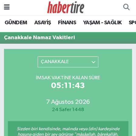
GÜNDEM
ASAYİŞ
FİNANS
YAŞAM - SAĞLIK
SP
Tire Nöbetçi Eczaneler
Çanakkale Namaz Vakitleri
Tire Hava Durumu
Tire Trafik Yoğunluk Haritası
ÇANAKKALE
Süper Lig Puan Durumu ve Fikstür
İMSAK VAKTINE KALAN SÜRE
05:11:43
Tüm Manşetler
Son Dakika Haberleri
7 Ağustos 2026
24 Safer 1448
Haber Arşivi
Sizden biri kendisinde, malında veya (din) kardeşinde
hoşuna giden bir şey görürse "mâşâallah, bârekallâh,