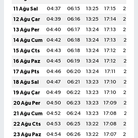
11 Ağu Sal
04:37
06:15
13:25
17:15
20:25
12 Ağu Çar
04:39
06:16
13:25
17:14
20:24
13 Ağu Per
04:40
06:17
13:24
17:13
20:22
14 Ağu Cum
04:42
06:18
13:24
17:13
20:21
15 Ağu Cts
04:43
06:18
13:24
17:12
20:20
16 Ağu Paz
04:45
06:19
13:24
17:12
20:18
17 Ağu Pts
04:46
06:20
13:24
17:11
20:17
18 Ağu Sal
04:47
06:21
13:23
17:10
20:15
19 Ağu Çar
04:49
06:22
13:23
17:10
20:14
20 Ağu Per
04:50
06:23
13:23
17:09
20:13
21 Ağu Cum
04:52
06:24
13:23
17:08
20:11
22 Ağu Cts
04:53
06:25
13:22
17:08
20:10
23 Ağu Paz
04:54
06:26
13:22
17:07
20:08