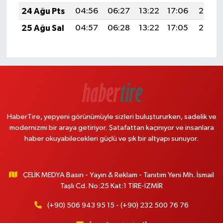
24 Ağu Pts
04:56
06:27
13:22
17:06
20:07
25 Ağu Sal
04:57
06:28
13:22
17:05
20:05
HaberTire, yepyeni görünümüyle sizleri buluştururken, sadelik ve
modernizmi bir araya getiriyor. Şatafattan kaçınıyor ve insanlara
haber okuyabilecekleri güçlü ve şık bir altyapı sunuyor.
ÇELİK MEDYA Basın - Yayın & Reklam - Tanıtım Yeni Mh. İsmail
Taşlı Cd. No:25 Kat:1 TİRE-İZMİR
(+90) 506 943 95 15 - (+90) 232 500 76 76