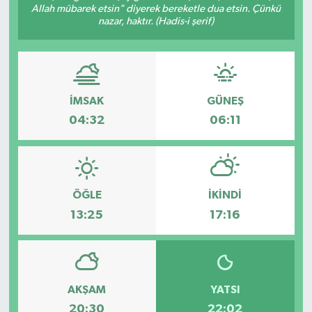
Allah mübarek etsin" diyerek bereketle dua etsin. Çünkü
nazar, haktır. (Hadis-i şerif)
İMSAK
GÜNEŞ
04:32
06:11
ÖĞLE
İKINDI
13:25
17:16
AKŞAM
YATSI
20:30
22:02