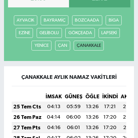
AYVACIK
BAYRAMİÇ
BOZCAADA
BİGA
EZİNE
GELİBOLU
GÖKÇEADA
LAPSEKİ
YENİCE
ÇAN
ÇANAKKALE
ÇANAKKALE AYLIK NAMAZ VAKITLERI
İMSAK
GÜNEŞ
ÖĞLE
İKINDI
AKŞA
25 Tem Cts
04:13
05:59
13:26
17:21
20:43
26 Tem Paz
04:14
06:00
13:26
17:20
20:42
27 Tem Pts
04:16
06:01
13:26
17:20
20:41