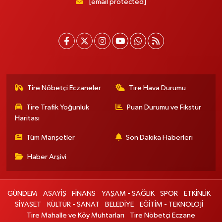
[email protected]
Tire Nöbetçi Eczaneler
Tire Hava Durumu
Tire Trafik Yoğunluk
Puan Durumu ve Fikstür
Haritası
Tüm Manşetler
Son Dakika Haberleri
Haber Arşivi
GÜNDEM
ASAYİŞ
FİNANS
YAŞAM - SAĞLIK
SPOR
ETKİNLİK
SİYASET
KÜLTÜR - SANAT
BELEDİYE
EĞİTİM - TEKNOLOJİ
Tire Mahalle ve Köy Muhtarları
Tire Nöbetçi Eczane