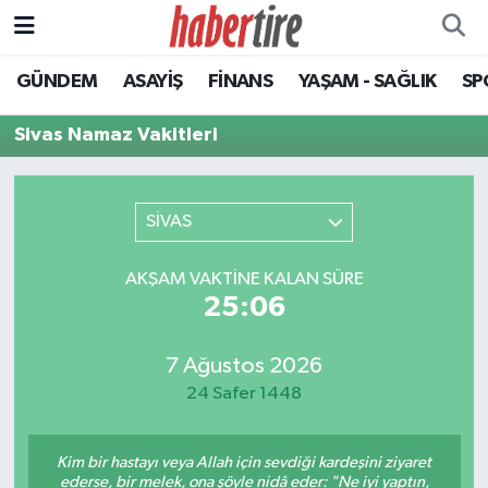
GÜNDEM
ASAYİŞ
FİNANS
YAŞAM - SAĞLIK
SP
Tire Nöbetçi Eczaneler
Sivas Namaz Vakitleri
Tire Hava Durumu
Tire Trafik Yoğunluk Haritası
SİVAS
Süper Lig Puan Durumu ve Fikstür
AKŞAM VAKTINE KALAN SÜRE
25:06
Tüm Manşetler
Son Dakika Haberleri
7 Ağustos 2026
24 Safer 1448
Haber Arşivi
Kim bir hastayı veya Allah için sevdiği kardeşini ziyaret
ederse, bir melek, ona şöyle nidâ eder: "Ne iyi yaptın,