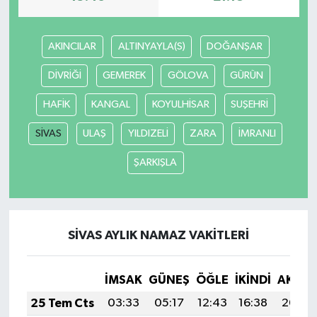
AKINCILAR
ALTINYAYLA(S)
DOĞANŞAR
DİVRİĞİ
GEMEREK
GÖLOVA
GÜRÜN
HAFİK
KANGAL
KOYULHİSAR
SUŞEHRİ
SİVAS
ULAŞ
YILDIZELİ
ZARA
İMRANLI
ŞARKIŞLA
SİVAS AYLIK NAMAZ VAKITLERI
İMSAK
GÜNEŞ
ÖĞLE
İKINDI
AKŞA
25 Tem Cts
03:33
05:17
12:43
16:38
20:00