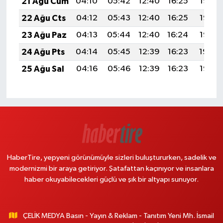
21 Ağu Cum
04:10
05:42
12:40
16:25
19:28
22 Ağu Cts
04:12
05:43
12:40
16:25
19:27
23 Ağu Paz
04:13
05:44
12:40
16:24
19:25
24 Ağu Pts
04:14
05:45
12:39
16:23
19:24
25 Ağu Sal
04:16
05:46
12:39
16:23
19:22
HaberTire, yepyeni görünümüyle sizleri buluştururken, sadelik ve
modernizmi bir araya getiriyor. Şatafattan kaçınıyor ve insanlara
haber okuyabilecekleri güçlü ve şık bir altyapı sunuyor.
ÇELİK MEDYA Basın - Yayın & Reklam - Tanıtım Yeni Mh. İsmail