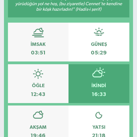
yürüdüğün yol ne hoş, (bu ziyaretle) Cennet'te kendine
bir köşk hazırladın!" (Hadis-i şerif)
İMSAK
GÜNEŞ
03:51
05:29
ÖĞLE
İKINDI
12:43
16:33
AKŞAM
YATSI
19:46
21:18