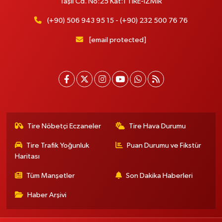
Taşlı Cd. No:25 Kat:1 TİRE-İZMİR
(+90) 506 943 95 15 - (+90) 232 500 76 76
[email protected]
Tire Nöbetçi Eczaneler
Tire Hava Durumu
Tire Trafik Yoğunluk
Puan Durumu ve Fikstür
Haritası
Tüm Manşetler
Son Dakika Haberleri
Haber Arşivi