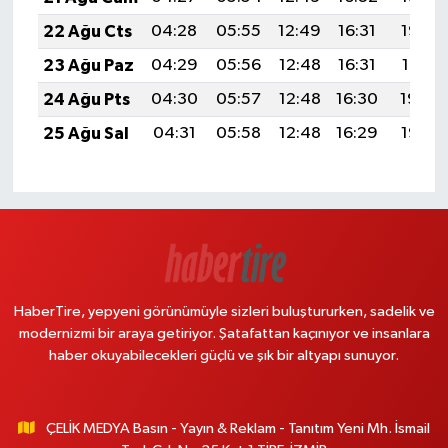
22 Ağu Cts
04:28
05:55
12:49
16:31
19:32
23 Ağu Paz
04:29
05:56
12:48
16:31
19:31
24 Ağu Pts
04:30
05:57
12:48
16:30
19:29
25 Ağu Sal
04:31
05:58
12:48
16:29
19:28
HaberTire, yepyeni görünümüyle sizleri buluştururken, sadelik ve
modernizmi bir araya getiriyor. Şatafattan kaçınıyor ve insanlara
haber okuyabilecekleri güçlü ve şık bir altyapı sunuyor.
ÇELİK MEDYA Basın - Yayın & Reklam - Tanıtım Yeni Mh. İsmail