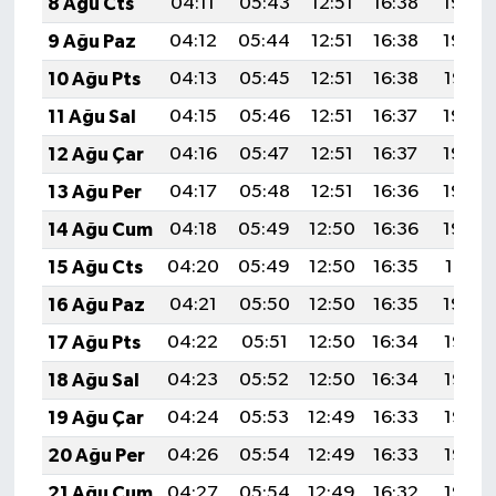
8 Ağu Cts
04:11
05:43
12:51
16:38
19:49
9 Ağu Paz
04:12
05:44
12:51
16:38
19:48
10 Ağu Pts
04:13
05:45
12:51
16:38
19:47
11 Ağu Sal
04:15
05:46
12:51
16:37
19:46
12 Ağu Çar
04:16
05:47
12:51
16:37
19:45
13 Ağu Per
04:17
05:48
12:51
16:36
19:43
14 Ağu Cum
04:18
05:49
12:50
16:36
19:42
15 Ağu Cts
04:20
05:49
12:50
16:35
19:41
16 Ağu Paz
04:21
05:50
12:50
16:35
19:40
17 Ağu Pts
04:22
05:51
12:50
16:34
19:38
18 Ağu Sal
04:23
05:52
12:50
16:34
19:37
19 Ağu Çar
04:24
05:53
12:49
16:33
19:36
20 Ağu Per
04:26
05:54
12:49
16:33
19:35
21 Ağu Cum
04:27
05:54
12:49
16:32
19:33