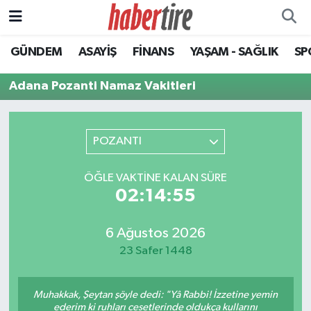
GÜNDEM
ASAYİŞ
FİNANS
YAŞAM - SAĞLIK
SP
Tire Nöbetçi Eczaneler
Adana Pozanti Namaz Vakitleri
Tire Hava Durumu
Tire Trafik Yoğunluk Haritası
POZANTI
Süper Lig Puan Durumu ve Fikstür
ÖĞLE VAKTINE KALAN SÜRE
02:14:55
Tüm Manşetler
Son Dakika Haberleri
6 Ağustos 2026
23 Safer 1448
Haber Arşivi
Muhakkak, Şeytan şöyle dedi: "Yâ Rabbi! İzzetine yemin
ederim ki ruhları cesetlerinde oldukça kullarını