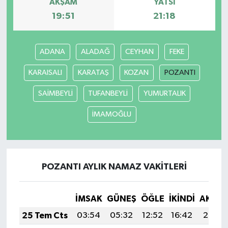
AKŞAM
YATSI
19:51
21:18
ADANA
ALADAĞ
CEYHAN
FEKE
KARAISALI
KARATAŞ
KOZAN
POZANTI
SAİMBEYLİ
TUFANBEYLİ
YUMURTALIK
İMAMOĞLU
POZANTI AYLIK NAMAZ VAKITLERI
İMSAK
GÜNEŞ
ÖĞLE
İKINDI
AKŞA
25 Tem Cts
03:54
05:32
12:52
16:42
20:02