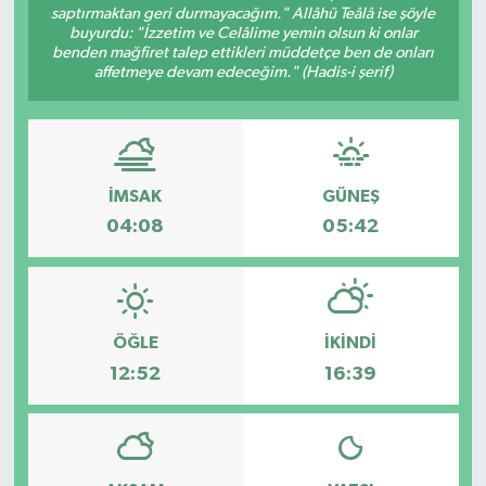
saptırmaktan geri durmayacağım." Allâhü Teâlâ ise şöyle
buyurdu: "İzzetim ve Celâlime yemin olsun ki onlar
benden mağfiret talep ettikleri müddetçe ben de onları
affetmeye devam edeceğim." (Hadis-i şerif)
İMSAK
GÜNEŞ
04:08
05:42
ÖĞLE
İKINDI
12:52
16:39