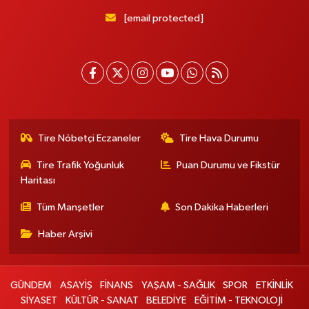
[email protected]
Tire Nöbetçi Eczaneler
Tire Hava Durumu
Tire Trafik Yoğunluk
Puan Durumu ve Fikstür
Haritası
Tüm Manşetler
Son Dakika Haberleri
Haber Arşivi
GÜNDEM
ASAYİŞ
FİNANS
YAŞAM - SAĞLIK
SPOR
ETKİNLİK
SİYASET
KÜLTÜR - SANAT
BELEDİYE
EĞİTİM - TEKNOLOJİ