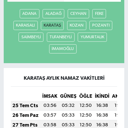
ADANA
ALADAĞ
CEYHAN
FEKE
KARAISALI
KARATAŞ
KOZAN
POZANTI
SAİMBEYLİ
TUFANBEYLİ
YUMURTALIK
İMAMOĞLU
KARATAŞ AYLIK NAMAZ VAKITLERI
İMSAK
GÜNEŞ
ÖĞLE
İKINDI
AKŞA
25 Tem Cts
03:56
05:32
12:50
16:38
19:58
26 Tem Paz
03:57
05:33
12:50
16:38
19:57
27 Tem Pts
03:58
05:33
12:50
16:38
19:57