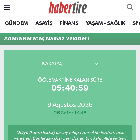
GÜNDEM
ASAYİŞ
FİNANS
YAŞAM - SAĞLIK
SP
Tire Nöbetçi Eczaneler
Adana Karataş Namaz Vakitleri
Tire Hava Durumu
Tire Trafik Yoğunluk Haritası
KARATAŞ
Süper Lig Puan Durumu ve Fikstür
ÖĞLE VAKTINE KALAN SÜRE
05:40:59
Tüm Manşetler
Son Dakika Haberleri
9 Ağustos 2026
26 Safer 1448
Haber Arşivi
Ölüyü (kabre kadar) üç şey takip eder: Âile fertleri, malı
ve ameli. Bunlardan ikisi geri döner, biri kalır: Âile fertleri