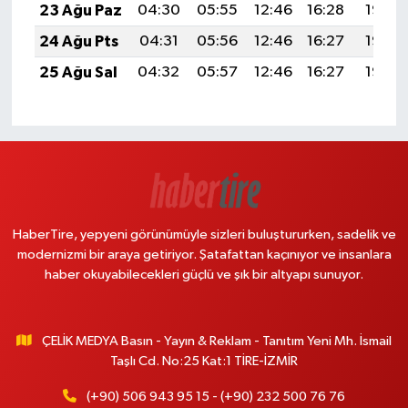
23 Ağu Paz
04:30
05:55
12:46
16:28
19:27
24 Ağu Pts
04:31
05:56
12:46
16:27
19:26
25 Ağu Sal
04:32
05:57
12:46
16:27
19:25
HaberTire, yepyeni görünümüyle sizleri buluştururken, sadelik ve
modernizmi bir araya getiriyor. Şatafattan kaçınıyor ve insanlara
haber okuyabilecekleri güçlü ve şık bir altyapı sunuyor.
ÇELİK MEDYA Basın - Yayın & Reklam - Tanıtım Yeni Mh. İsmail
Taşlı Cd. No:25 Kat:1 TİRE-İZMİR
(+90) 506 943 95 15 - (+90) 232 500 76 76