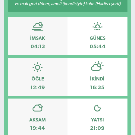
ve malı geri döner, ameli (kendisiyle) kalır. (Hadis-i şerif)
İMSAK
GÜNEŞ
04:13
05:44
ÖĞLE
İKINDI
12:49
16:35
AKŞAM
YATSI
19:44
21:09