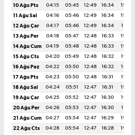
10 Ağu Pts
04:15
05:45
12:49
16:34
19:43
11 Ağu Sal
04:16
05:46
12:49
16:34
19:42
12 Ağu Çar
04:17
05:46
12:49
16:34
19:41
13 Ağu Per
04:18
05:47
12:48
16:33
19:40
14 Ağu Cum
04:19
05:48
12:48
16:33
19:39
15 Ağu Cts
04:20
05:49
12:48
16:32
19:37
16 Ağu Paz
04:22
05:50
12:48
16:32
19:36
17 Ağu Pts
04:23
05:50
12:48
16:31
19:35
18 Ağu Sal
04:24
05:51
12:47
16:31
19:34
19 Ağu Çar
04:25
05:52
12:47
16:30
19:32
20 Ağu Per
04:26
05:53
12:47
16:30
19:31
21 Ağu Cum
04:27
05:54
12:47
16:29
19:30
22 Ağu Cts
04:28
05:54
12:47
16:28
19:29