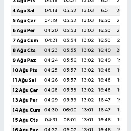
3 Ağu Pts
04:16
05:51
13:03
16:51
20:05
4 Ağu Sal
04:18
05:52
13:03
16:51
20:04
5 Ağu Çar
04:19
05:52
13:03
16:50
20:03
6 Ağu Per
04:20
05:53
13:03
16:50
20:02
7 Ağu Cum
04:21
05:54
13:02
16:50
20:01
8 Ağu Cts
04:23
05:55
13:02
16:49
20:00
9 Ağu Paz
04:24
05:56
13:02
16:49
19:59
10 Ağu Pts
04:25
05:57
13:02
16:48
19:58
11 Ağu Sal
04:26
05:57
13:02
16:48
19:56
12 Ağu Çar
04:28
05:58
13:02
16:48
19:55
13 Ağu Per
04:29
05:59
13:02
16:47
19:54
14 Ağu Cum
04:30
06:00
13:01
16:47
19:53
15 Ağu Cts
04:31
06:01
13:01
16:46
19:52
16 Ağu Paz
04:32
06:02
13:01
16:46
19:50