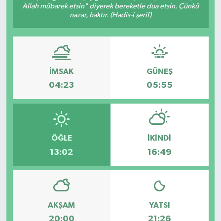
Allah mübarek etsin" diyerek bereketle dua etsin. Çünkü
nazar, haktır. (Hadis-i şerif)
İMSAK
GÜNEŞ
04:23
05:55
ÖĞLE
İKINDI
13:02
16:49
AKŞAM
YATSI
20:00
21:26