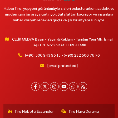
HaberTire, yepyeni görünümüyle sizleri buluştururken, sadelik ve
modernizmi bir araya getiriyor. Şatafattan kaçınıyor ve insanlara
haber okuyabilecekleri güçlü ve şık bir altyapı sunuyor.
ÇELİK MEDYA Basın - Yayın & Reklam - Tanıtım Yeni Mh. İsmail
Taşlı Cd. No:25 Kat:1 TİRE-İZMİR
(+90) 506 943 95 15 - (+90) 232 500 76 76
[email protected]
Tire Nöbetçi Eczaneler
Tire Hava Durumu