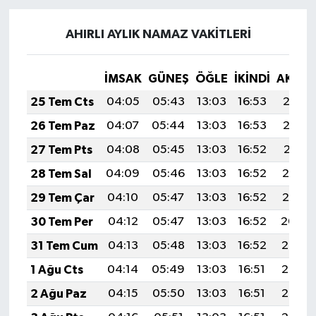
AHIRLI AYLIK NAMAZ VAKITLERI
İMSAK
GÜNEŞ
ÖĞLE
İKINDI
AKŞA
25 Tem Cts
04:05
05:43
13:03
16:53
20:13
26 Tem Paz
04:07
05:44
13:03
16:53
20:12
27 Tem Pts
04:08
05:45
13:03
16:52
20:11
28 Tem Sal
04:09
05:46
13:03
16:52
20:10
29 Tem Çar
04:10
05:47
13:03
16:52
20:10
30 Tem Per
04:12
05:47
13:03
16:52
20:09
31 Tem Cum
04:13
05:48
13:03
16:52
20:08
1 Ağu Cts
04:14
05:49
13:03
16:51
20:07
2 Ağu Paz
04:15
05:50
13:03
16:51
20:06