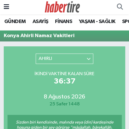
GÜNDEM
ASAYİŞ
FİNANS
YAŞAM - SAĞLIK
SP
Tire Nöbetçi Eczaneler
Konya Ahirli Namaz Vakitleri
Tire Hava Durumu
Tire Trafik Yoğunluk Haritası
AHIRLI
Süper Lig Puan Durumu ve Fikstür
İKINDI VAKTINE KALAN SÜRE
36:37
Tüm Manşetler
Son Dakika Haberleri
8 Ağustos 2026
25 Safer 1448
Haber Arşivi
Sizden biri kendisinde, malında veya (din) kardeşinde
hoşuna giden bir şey görürse "mâşâallah, bârekallâh,