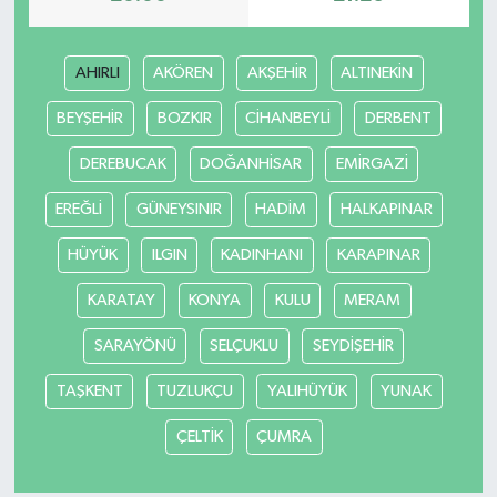
AHIRLI
AKÖREN
AKŞEHİR
ALTINEKİN
BEYŞEHİR
BOZKIR
CİHANBEYLİ
DERBENT
DEREBUCAK
DOĞANHİSAR
EMİRGAZİ
EREĞLİ
GÜNEYSINIR
HADİM
HALKAPINAR
HÜYÜK
ILGIN
KADINHANI
KARAPINAR
KARATAY
KONYA
KULU
MERAM
SARAYÖNÜ
SELÇUKLU
SEYDİŞEHİR
TAŞKENT
TUZLUKÇU
YALIHÜYÜK
YUNAK
ÇELTİK
ÇUMRA