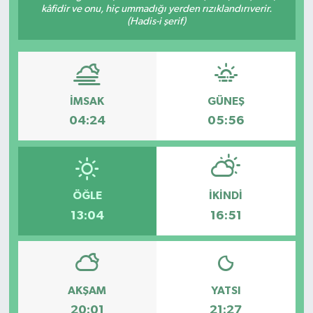
kâfidir ve onu, hiç ummadığı yerden rızıklandırıverir.
(Hadis-i şerif)
İMSAK
GÜNEŞ
04:24
05:56
ÖĞLE
İKINDI
13:04
16:51
AKŞAM
YATSI
20:01
21:27