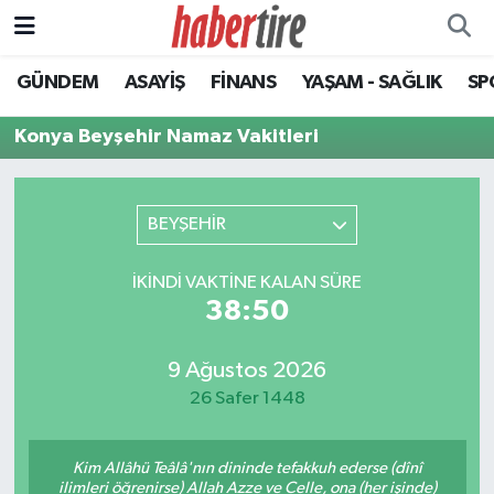
GÜNDEM
ASAYİŞ
FİNANS
YAŞAM - SAĞLIK
SP
Tire Nöbetçi Eczaneler
Konya Beyşehir Namaz Vakitleri
Tire Hava Durumu
Tire Trafik Yoğunluk Haritası
BEYŞEHİR
Süper Lig Puan Durumu ve Fikstür
İKINDI VAKTINE KALAN SÜRE
38:50
Tüm Manşetler
Son Dakika Haberleri
9 Ağustos 2026
26 Safer 1448
Haber Arşivi
Kim Allâhü Teâlâ'nın dininde tefakkuh ederse (dînî
ilimleri öğrenirse) Allah Azze ve Celle, ona (her işinde)