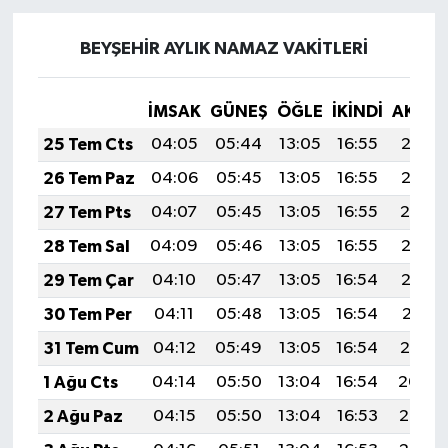
BEYŞEHİR AYLIK NAMAZ VAKITLERI
İMSAK
GÜNEŞ
ÖĞLE
İKINDI
AKŞA
25 Tem Cts
04:05
05:44
13:05
16:55
20:16
26 Tem Paz
04:06
05:45
13:05
16:55
20:15
27 Tem Pts
04:07
05:45
13:05
16:55
20:14
28 Tem Sal
04:09
05:46
13:05
16:55
20:13
29 Tem Çar
04:10
05:47
13:05
16:54
20:12
30 Tem Per
04:11
05:48
13:05
16:54
20:11
31 Tem Cum
04:12
05:49
13:05
16:54
20:10
1 Ağu Cts
04:14
05:50
13:04
16:54
20:09
2 Ağu Paz
04:15
05:50
13:04
16:53
20:08