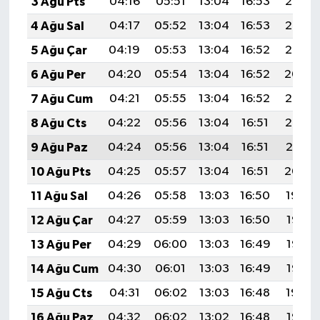
3 Ağu Pts
04:16
05:51
13:04
16:53
20:07
4 Ağu Sal
04:17
05:52
13:04
16:53
20:06
5 Ağu Çar
04:19
05:53
13:04
16:52
20:05
6 Ağu Per
04:20
05:54
13:04
16:52
20:04
7 Ağu Cum
04:21
05:55
13:04
16:52
20:03
8 Ağu Cts
04:22
05:56
13:04
16:51
20:02
9 Ağu Paz
04:24
05:56
13:04
16:51
20:01
10 Ağu Pts
04:25
05:57
13:04
16:51
20:00
11 Ağu Sal
04:26
05:58
13:03
16:50
19:59
12 Ağu Çar
04:27
05:59
13:03
16:50
19:58
13 Ağu Per
04:29
06:00
13:03
16:49
19:56
14 Ağu Cum
04:30
06:01
13:03
16:49
19:55
15 Ağu Cts
04:31
06:02
13:03
16:48
19:54
16 Ağu Paz
04:32
06:02
13:02
16:48
19:53