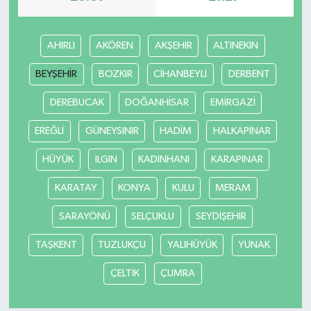
AHIRLI
AKÖREN
AKŞEHİR
ALTINEKİN
BEYŞEHİR
BOZKIR
CİHANBEYLİ
DERBENT
DEREBUCAK
DOĞANHİSAR
EMİRGAZİ
EREĞLİ
GÜNEYSINIR
HADİM
HALKAPINAR
HÜYÜK
ILGIN
KADINHANI
KARAPINAR
KARATAY
KONYA
KULU
MERAM
SARAYÖNÜ
SELÇUKLU
SEYDİŞEHİR
TAŞKENT
TUZLUKÇU
YALIHÜYÜK
YUNAK
ÇELTİK
ÇUMRA