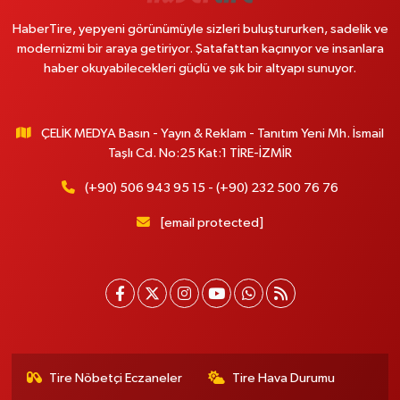
HaberTire, yepyeni görünümüyle sizleri buluştururken, sadelik ve
modernizmi bir araya getiriyor. Şatafattan kaçınıyor ve insanlara
haber okuyabilecekleri güçlü ve şık bir altyapı sunuyor.
ÇELİK MEDYA Basın - Yayın & Reklam - Tanıtım Yeni Mh. İsmail
Taşlı Cd. No:25 Kat:1 TİRE-İZMİR
(+90) 506 943 95 15 - (+90) 232 500 76 76
[email protected]
Tire Nöbetçi Eczaneler
Tire Hava Durumu