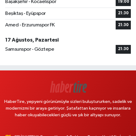
Başakşehir - Kocaelispor
19:00
Beşiktaş - Eyüpspor
21:30
Amed - Erzurumspor FK
21:30
17 Ağustos, Pazartesi
Samsunspor - Göztepe
21:30
HaberTire, yepyeni görünümüyle sizleri buluştururken, sadelik ve
modernizmi bir araya getiriyor. Şatafattan kaçınıyor ve insanlara
haber okuyabilecekleri güçlü ve şık bir altyapı sunuyor.