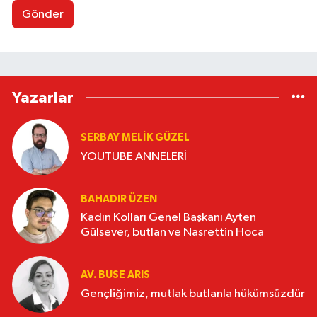
Gönder
Yazarlar
SERBAY MELIK GÜZEL
YOUTUBE ANNELERİ
BAHADIR ÜZEN
Kadın Kolları Genel Başkanı Ayten
Gülsever, butlan ve Nasrettin Hoca
AV. BUSE ARIS
Gençliğimiz, mutlak butlanla hükümsüzdür