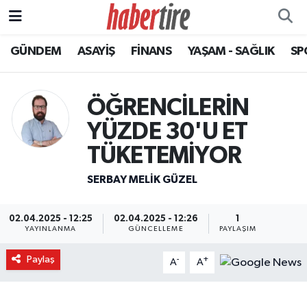
GÜNDEM
ASAYİŞ
FİNANS
YAŞAM - SAĞLIK
SP
Tire Nöbetçi Eczaneler
Tire Hava Durumu
ÖĞRENCİLERİN
Tire Trafik Yoğunluk Haritası
YÜZDE 30'U ET
TÜKETEMİYOR
Süper Lig Puan Durumu ve Fikstür
SERBAY MELIK GÜZEL
Tüm Manşetler
02.04.2025 - 12:25
02.04.2025 - 12:26
1
Son Dakika Haberleri
YAYINLANMA
GÜNCELLEME
PAYLAŞIM
Paylaş
-
+
Haber Arşivi
A
A