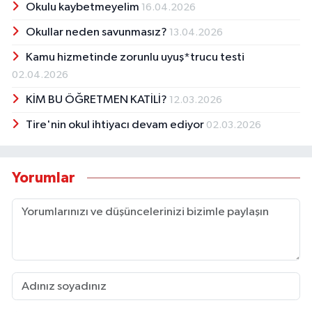
Okulu kaybetmeyelim
16.04.2026
Okullar neden savunmasız?
13.04.2026
Kamu hizmetinde zorunlu uyuş*trucu testi
02.04.2026
KİM BU ÖĞRETMEN KATİLİ?
12.03.2026
Tire'nin okul ihtiyacı devam ediyor
02.03.2026
Yorumlar