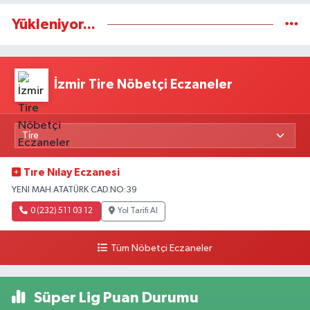
Yükleniyor...
İzmir Tire Nöbetçi Eczaneler
Tıre Nılay Eczanesi
YENI MAH.ATATÜRK CAD.NO:39
0 (232) 511 03 12
Yol Tarifi Al
Tüm Nöbetçi Eczaneler
Süper Lig Puan Durumu