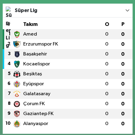
Süper Lig
#
Takım
O
P
1
Amed
0
0
2
Erzurumspor FK
0
0
3
Başakşehir
0
0
4
Kocaelispor
0
0
5
Beşiktaş
0
0
6
Eyüpspor
0
0
7
Galatasaray
0
0
8
Çorum FK
0
0
9
Gaziantep FK
0
0
10
Alanyaspor
0
0