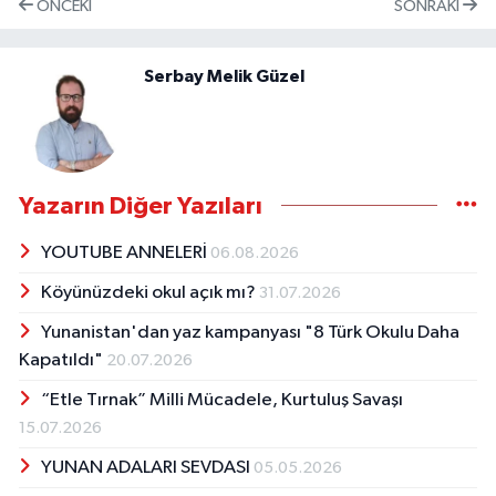
ÖNCEKI
SONRAKI
Serbay Melik Güzel
Yazarın Diğer Yazıları
YOUTUBE ANNELERİ
06.08.2026
Köyünüzdeki okul açık mı?
31.07.2026
Yunanistan'dan yaz kampanyası "8 Türk Okulu Daha
Kapatıldı"
20.07.2026
“Etle Tırnak” Milli Mücadele, Kurtuluş Savaşı
15.07.2026
YUNAN ADALARI SEVDASI
05.05.2026