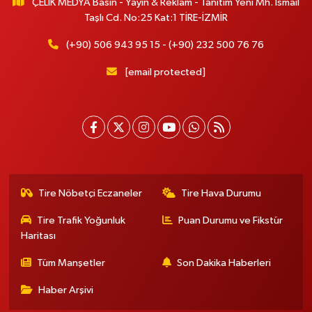
ÇELİK MEDYA Basın - Yayın & Reklam - Tanıtım Yeni Mh. İsmail
Taşlı Cd. No:25 Kat:1 TİRE-İZMİR
(+90) 506 943 95 15 - (+90) 232 500 76 76
[email protected]
Tire Nöbetçi Eczaneler
Tire Hava Durumu
Tire Trafik Yoğunluk
Puan Durumu ve Fikstür
Haritası
Tüm Manşetler
Son Dakika Haberleri
Haber Arşivi