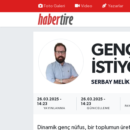
Foto Galeri
Video
Yazarlar
Tire Nöbetçi Eczaneler
Tire Hava Durumu
GENÇ
Tire Trafik Yoğunluk Haritası
İSTİ
Süper Lig Puan Durumu ve Fikstür
Tüm Manşetler
SERBAY MELIK
Son Dakika Haberleri
26.03.2025 -
26.03.2025 -
14:23
14:23
PA
YAYINLANMA
GÜNCELLEME
Haber Arşivi
Dinamik genç nüfus, bir toplumun üre