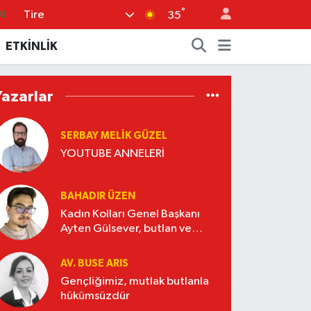
°
Tire
16
35
06
ETKİNLİK
02
.2
Yazarlar
32
SERBAY MELIK GÜZEL
8
YOUTUBE ANNELERİ
BAHADIR ÜZEN
Kadın Kolları Genel Başkanı
Ayten Gülsever, butlan ve
Nasrettin Hoca
AV. BUSE ARIS
Gençliğimiz, mutlak butlanla
hükümsüzdür