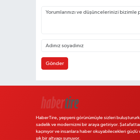
Gönder
HaberTire, yepyeni görünümüyle sizleri buluştururk
sadelik ve modernizmi bir araya getiriyor. Şatafatta
kaçınıyor ve insanlara haber okuyabilecekleri güçlü 
şık bir altyapı sunuyor.