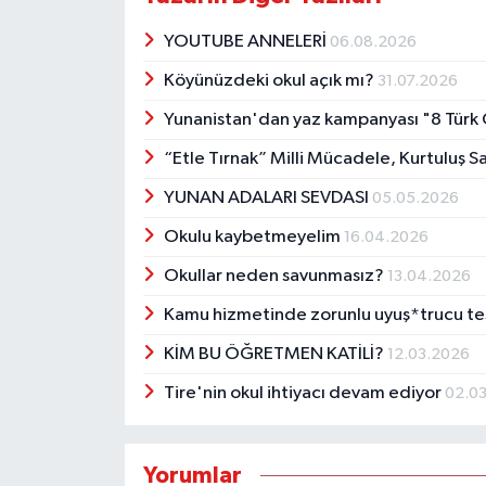
YOUTUBE ANNELERİ
06.08.2026
Köyünüzdeki okul açık mı?
31.07.2026
Yunanistan'dan yaz kampanyası "8 Türk 
“Etle Tırnak” Milli Mücadele, Kurtuluş S
YUNAN ADALARI SEVDASI
05.05.2026
Okulu kaybetmeyelim
16.04.2026
Okullar neden savunmasız?
13.04.2026
Kamu hizmetinde zorunlu uyuş*trucu te
KİM BU ÖĞRETMEN KATİLİ?
12.03.2026
Tire'nin okul ihtiyacı devam ediyor
02.0
Yorumlar