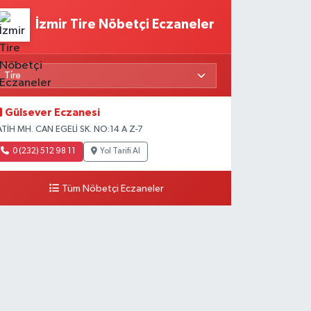
İzmir Tire Nöbetçi Eczaneler
Gülsever Eczanesi
ATİH MH. CAN EGELİ SK. NO:14 A Z-7
0 (232) 512 98 11
Yol Tarifi Al
Tüm Nöbetçi Eczaneler