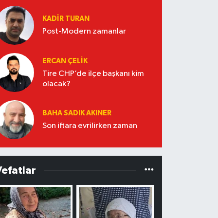
KADIR TURAN
Post-Modern zamanlar
ERCAN ÇELIK
Tire CHP’de ilçe başkanı kim
olacak?
BAHA SADIK AKINER
Son iftara evrilirken zaman
Vefatlar