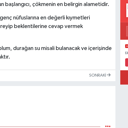
n başlangıcı, çökmenin en belirgin alametidir.
genç nüfuslarına en değerli kıymetleri
itreyip beklentilerine cevap vermek
lum, durağan su misali bulanacak ve içerişinde
F
tır.
SONRAKI