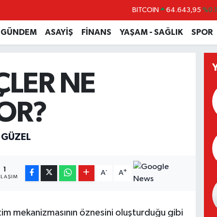
BITCOIN
64.643,95
%0.
DOLAR
47,6006
%0.
GÜNDEM
ASAYİŞ
FİNANS
YAŞAM - SAĞLIK
SPOR
EURO
55,0250
%0.
STERLİN
64,2398
%0
LER NE
GRAM ALTIN
6513.94
%0.
BİST100
13.768
%4
YOR?
 GÜZEL
1
-
+
A
A
YLAŞIM
tim mekanizmasının öznesini oluşturduğu gibi