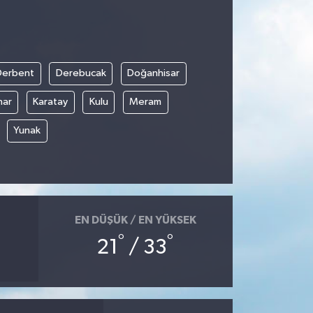
Derbent
Derebucak
Doğanhisar
nar
Karatay
Kulu
Meram
Yunak
EN DÜŞÜK / EN YÜKSEK
°
°
21
/ 33