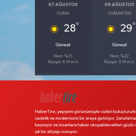
07 AĞUSTOS
08 AĞUSTOS
CUMA
CUMARTESI
°
°
28
29
Güneşli
Güneşli
Nem: %25
Nem: %22
Rüzgar: 6.19 m/s
Rüzgar: 5.19 m/s
HaberTire, yepyeni görünümüyle sizleri buluştururk
sadelik ve modernizmi bir araya getiriyor. Şatafatta
kaçınıyor ve insanlara haber okuyabilecekleri güçlü 
şık bir altyapı sunuyor.