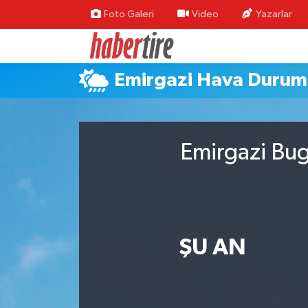
Foto Galeri
Video
Yazarlar
Tire Nöbetçi Eczaneler
Emirgazi Hava Duru
Tire Hava Durumu
Tire Trafik Yoğunluk Haritası
Emirgazi Bug
Süper Lig Puan Durumu ve Fikstür
Tüm Manşetler
Son Dakika Haberleri
ŞU AN
Haber Arşivi