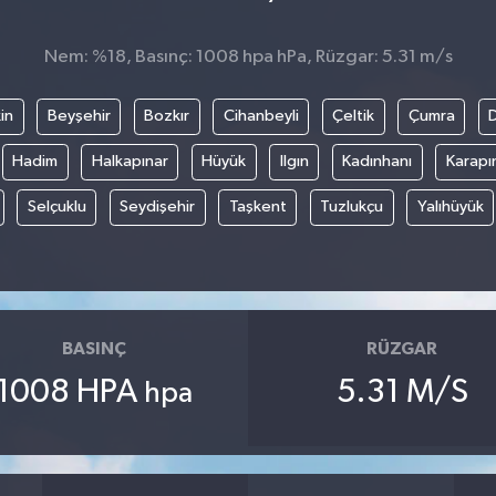
Nem: %18, Basınç: 1008 hpa hPa, Rüzgar: 5.31 m/s
in
Beyşehir
Bozkır
Cihanbeyli
Çeltik
Çumra
Hadim
Halkapınar
Hüyük
Ilgın
Kadınhanı
Karapı
Selçuklu
Seydişehir
Taşkent
Tuzlukçu
Yalıhüyük
BASINÇ
RÜZGAR
1008 HPA
5.31 M/S
hpa