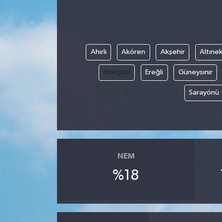
Ahırlı
Akören
Akşehir
Altınek
Emirgazi
Ereğli
Güneysınır
Sarayönü
NEM
%18