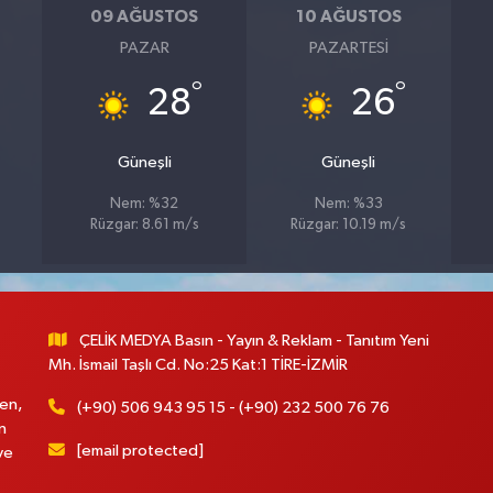
09 AĞUSTOS
10 AĞUSTOS
PAZAR
PAZARTESI
°
°
28
26
Güneşli
Güneşli
Nem: %32
Nem: %33
Rüzgar: 8.61 m/s
Rüzgar: 10.19 m/s
ÇELİK MEDYA Basın - Yayın & Reklam - Tanıtım Yeni
Mh. İsmail Taşlı Cd. No:25 Kat:1 TİRE-İZMİR
en,
(+90) 506 943 95 15 - (+90) 232 500 76 76
n
[email protected]
ve