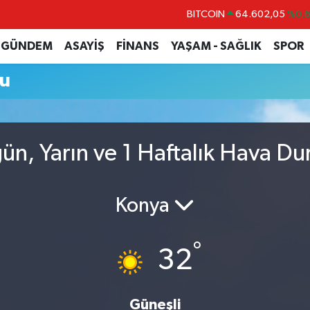
BITCOIN
64.602,05
%0.
DOLAR
47,5986
%0.
GÜNDEM
ASAYİŞ
FİNANS
YAŞAM - SAĞLIK
SPOR
EURO
55,0700
%0
mu
STERLİN
64,2438
%0.
GRAM ALTIN
6518.23
%0.
BİST100
13.768
%4
ün, Yarın ve 1 Haftalık Hava D
Konya
°
32
Güneşli