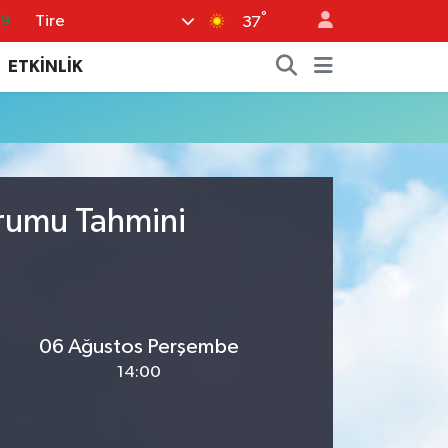
°
Tire
69
37
06
ETKİNLİK
.1
21
39
8
urumu Tahmini
06 Ağustos Perşembe
14:00