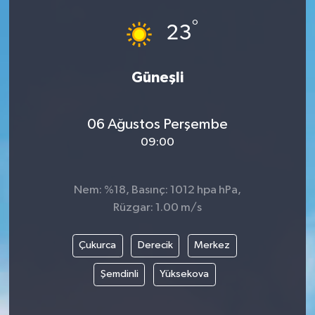
°
23
Güneşli
06 Ağustos Perşembe
09:00
Nem: %18, Basınç: 1012 hpa hPa,
Rüzgar: 1.00 m/s
Çukurca
Derecik
Merkez
Şemdinli
Yüksekova