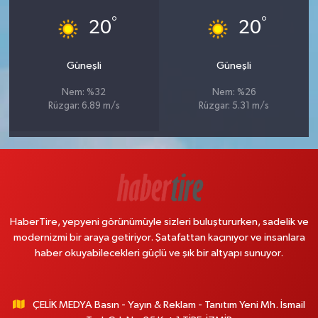
°
°
20
20
Güneşli
Güneşli
Nem: %32
Nem: %26
Rüzgar: 6.89 m/s
Rüzgar: 5.31 m/s
HaberTire, yepyeni görünümüyle sizleri buluştururken, sadelik ve
modernizmi bir araya getiriyor. Şatafattan kaçınıyor ve insanlara
haber okuyabilecekleri güçlü ve şık bir altyapı sunuyor.
ÇELİK MEDYA Basın - Yayın & Reklam - Tanıtım Yeni Mh. İsmail