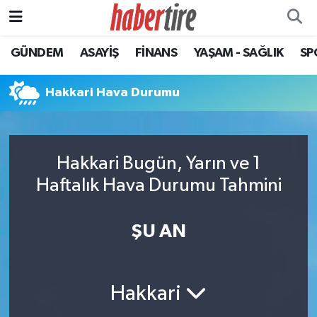
GÜNDEM
ASAYİŞ
FİNANS
YAŞAM - SAĞLIK
SP
Tire Nöbetçi Eczaneler
Tire Hava Durumu
Hakkari Hava Durumu
Tire Trafik Yoğunluk Haritası
Hakkari Bugün, Yarın ve 1
Süper Lig Puan Durumu ve Fikstür
Haftalık Hava Durumu Tahmini
Tüm Manşetler
ŞU AN
Son Dakika Haberleri
Haber Arşivi
Hakkari