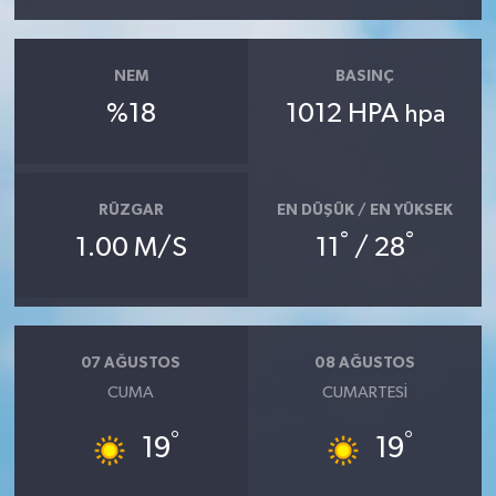
NEM
BASINÇ
%18
1012 HPA
hpa
RÜZGAR
EN DÜŞÜK / EN YÜKSEK
°
°
1.00 M/S
11
/ 28
07 AĞUSTOS
08 AĞUSTOS
CUMA
CUMARTESI
°
°
19
19