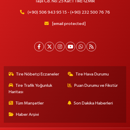
Taşlı Cd. No:25 Kat:1 TİRE-İZMİR
(+90) 506 943 95 15 - (+90) 232 500 76 76
[email protected]
Tire Nöbetçi Eczaneler
Tire Hava Durumu
Tire Trafik Yoğunluk
Puan Durumu ve Fikstür
Haritası
Tüm Manşetler
Son Dakika Haberleri
Haber Arşivi