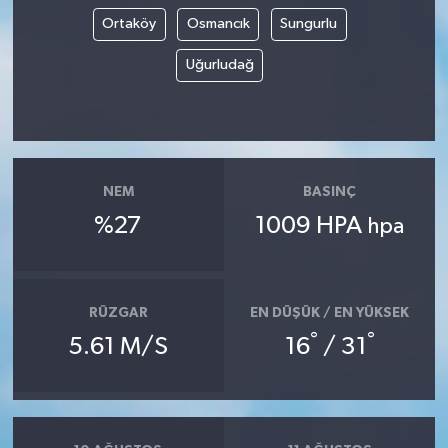
Ortaköy
Osmancık
Sungurlu
Uğurludağ
NEM
BASINÇ
%27
1009 HPA
hpa
RÜZGAR
EN DÜŞÜK / EN YÜKSEK
°
°
5.61 M/S
16
/ 31