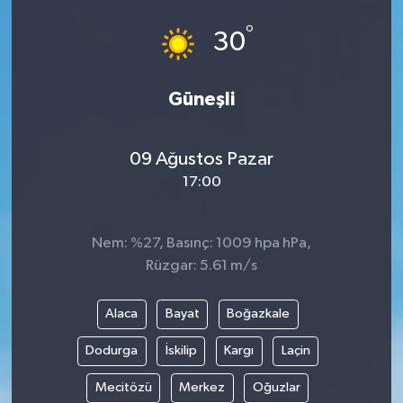
°
30
Güneşli
09 Ağustos Pazar
17:00
Nem: %27, Basınç: 1009 hpa hPa,
Rüzgar: 5.61 m/s
Alaca
Bayat
Boğazkale
Dodurga
İskilip
Kargı
Laçin
Mecitözü
Merkez
Oğuzlar