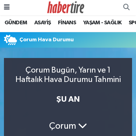
GÜNDEM
ASAYİŞ
FİNANS
YAŞAM - SAĞLIK
SP
Tire Nöbetçi Eczaneler
Tire Hava Durumu
Çorum Hava Durumu
Tire Trafik Yoğunluk Haritası
Çorum Bugün, Yarın ve 1
Süper Lig Puan Durumu ve Fikstür
Haftalık Hava Durumu Tahmini
Tüm Manşetler
ŞU AN
Son Dakika Haberleri
Haber Arşivi
Çorum