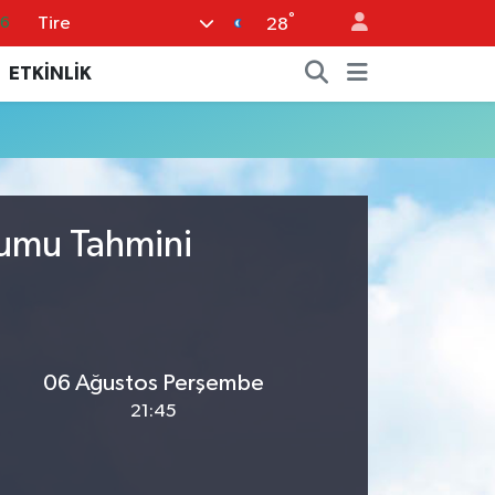
°
Tire
16
28
06
ETKİNLİK
02
.2
12
0
rumu Tahmini
06 Ağustos Perşembe
21:45