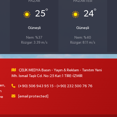
PAZAR
PAZARTESI
°
°
25
24
Güneşli
Güneşli
Nem: %37
Nem: %40
Rüzgar: 3.39 m/s
Rüzgar: 8.11 m/s
ÇELİK MEDYA Basın - Yayın & Reklam - Tanıtım Yeni
Mh. İsmail Taşlı Cd. No:25 Kat:1 TİRE-İZMİR
en,
(+90) 506 943 95 15 - (+90) 232 500 76 76
n
[email protected]
ve