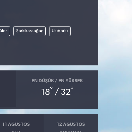
üler
Şarkikaraağaç
Uluborlu
EN DÜŞÜK / EN YÜKSEK
°
°
18
/ 32
11 AĞUSTOS
12 AĞUSTOS