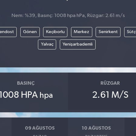
Nem: %39, Basınç: 1008 hpa hPa, Rüzgar: 2.61 m/s
endost
Gönen
Keçiborlu
Merkez
Senirkent
Sütç
Yalvaç
Yenişarbademli
BASINÇ
RÜZGAR
1008 HPA
2.61 M/S
hpa
09 AĞUSTOS
10 AĞUSTOS