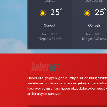
CUMA
CUMARTESI
°
°
25
25
Güneşli
Güneşli
Nem: %37
Nem: %40
Rüzgar: 3.61 m/s
Rüzgar: 2.31 m/s
HaberTire, yepyeni görünümüyle sizleri buluştururk
sadelik ve modernizmi bir araya getiriyor. Şatafatta
kaçınıyor ve insanlara haber okuyabilecekleri güçlü 
şık bir altyapı sunuyor.