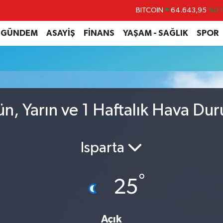
BITCOIN
64.643,95
%0.
DOLAR
47,6006
%0.
GÜNDEM
ASAYİŞ
FİNANS
YAŞAM - SAĞLIK
SPOR
EURO
55,0250
%0.
STERLİN
64,2398
%0
GRAM ALTIN
6500.87
%0.
BİST100
13.799
%7
ün, Yarın ve 1 Haftalık Hava Du
Isparta
°
25
Açık