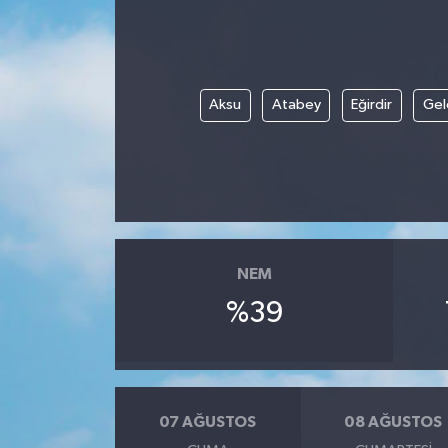
Aksu
Atabey
Eğirdir
Gel
NEM
%39
07 AĞUSTOS
08 AĞUSTOS