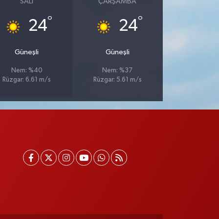
SALI
ÇARŞAMBA
°
°
24
24
Güneşli
Güneşli
Nem: %40
Nem: %37
Rüzgar: 6.61 m/s
Rüzgar: 5.61 m/s