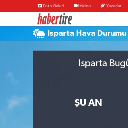
Foto Galeri
Video
Yazarlar
Tire Nöbetçi Eczaneler
Isparta Hava Durumu
Tire Hava Durumu
Tire Trafik Yoğunluk Haritası
Isparta Bug
Süper Lig Puan Durumu ve Fikstür
Tüm Manşetler
Son Dakika Haberleri
ŞU AN
Haber Arşivi