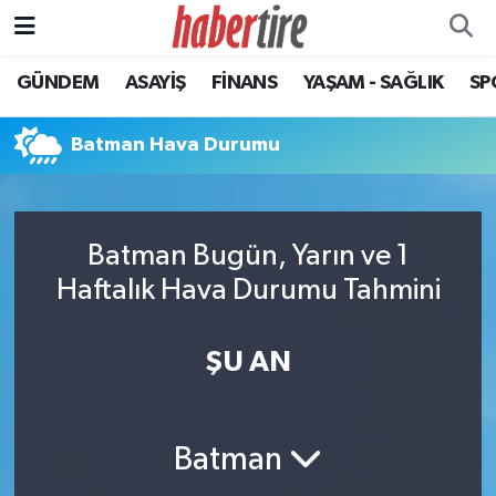
GÜNDEM
ASAYİŞ
FİNANS
YAŞAM - SAĞLIK
SP
Tire Nöbetçi Eczaneler
Tire Hava Durumu
Batman Hava Durumu
Tire Trafik Yoğunluk Haritası
Batman Bugün, Yarın ve 1
Süper Lig Puan Durumu ve Fikstür
Haftalık Hava Durumu Tahmini
Tüm Manşetler
ŞU AN
Son Dakika Haberleri
Haber Arşivi
Batman