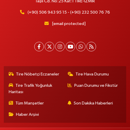
Taşlı Cd. No:25 Kat:1 TİRE-İZMİR
(+90) 506 943 95 15 - (+90) 232 500 76 76
[email protected]
Tire Nöbetçi Eczaneler
Tire Hava Durumu
Tire Trafik Yoğunluk
Puan Durumu ve Fikstür
Haritası
Tüm Manşetler
Son Dakika Haberleri
Haber Arşivi