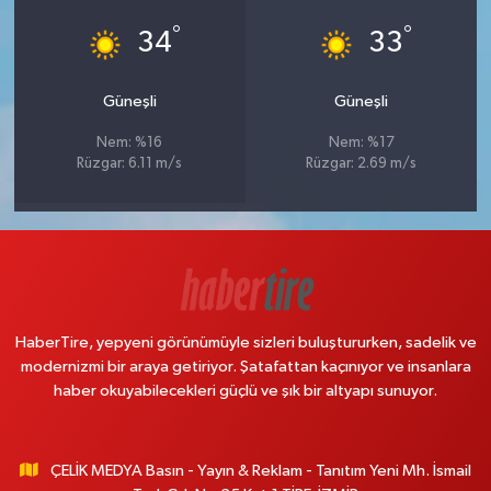
°
°
34
33
Güneşli
Güneşli
Nem: %16
Nem: %17
Rüzgar: 6.11 m/s
Rüzgar: 2.69 m/s
HaberTire, yepyeni görünümüyle sizleri buluştururken, sadelik ve
modernizmi bir araya getiriyor. Şatafattan kaçınıyor ve insanlara
haber okuyabilecekleri güçlü ve şık bir altyapı sunuyor.
ÇELİK MEDYA Basın - Yayın & Reklam - Tanıtım Yeni Mh. İsmail