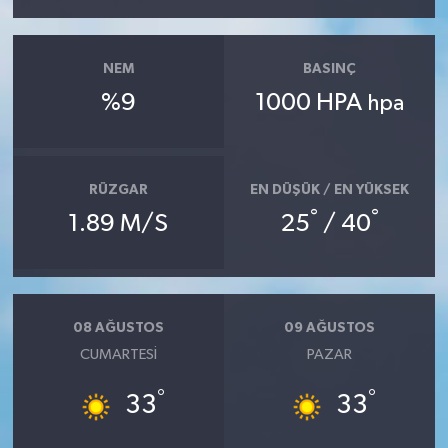
NEM
BASINÇ
%9
1000 HPA
hpa
RÜZGAR
EN DÜŞÜK / EN YÜKSEK
°
°
1.89 M/S
25
/ 40
08 AĞUSTOS
09 AĞUSTOS
CUMARTESI
PAZAR
°
°
33
33