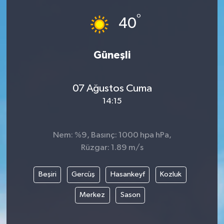
°
40
Güneşli
07 Ağustos Cuma
14:15
Nem: %9, Basınç: 1000 hpa hPa,
Rüzgar: 1.89 m/s
Beşiri
Gercüş
Hasankeyf
Kozluk
Merkez
Sason