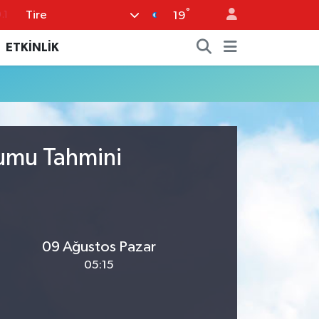
°
Tire
.1
19
18
ETKİNLİK
32
38
%0
14
rumu Tahmini
09 Ağustos Pazar
05:15