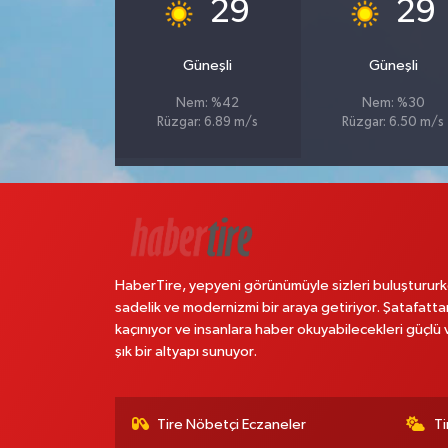
°
°
29
29
Güneşli
Güneşli
Nem: %42
Nem: %30
Rüzgar: 6.89 m/s
Rüzgar: 6.50 m/s
HaberTire, yepyeni görünümüyle sizleri buluştururk
sadelik ve modernizmi bir araya getiriyor. Şatafatta
kaçınıyor ve insanlara haber okuyabilecekleri güçlü 
şık bir altyapı sunuyor.
Tire Nöbetçi Eczaneler
Ti