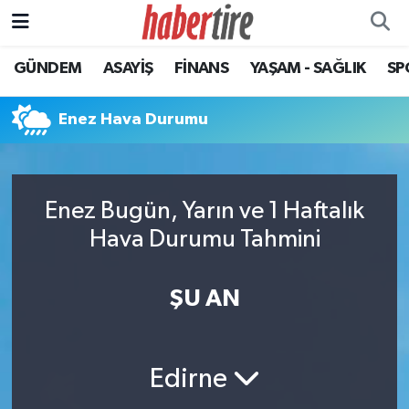
GÜNDEM
ASAYİŞ
FİNANS
YAŞAM - SAĞLIK
SP
Tire Nöbetçi Eczaneler
Tire Hava Durumu
Enez Hava Durumu
Tire Trafik Yoğunluk Haritası
Enez Bugün, Yarın ve 1 Haftalık
Süper Lig Puan Durumu ve Fikstür
Hava Durumu Tahmini
Tüm Manşetler
ŞU AN
Son Dakika Haberleri
Haber Arşivi
Edirne