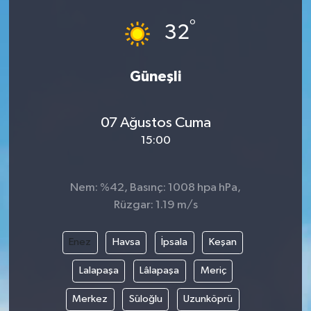
°
32
Güneşli
07 Ağustos Cuma
15:00
Nem: %42, Basınç: 1008 hpa hPa,
Rüzgar: 1.19 m/s
Enez
Havsa
İpsala
Keşan
Lalapaşa
Lâlapaşa
Meriç
Merkez
Süloğlu
Uzunköprü