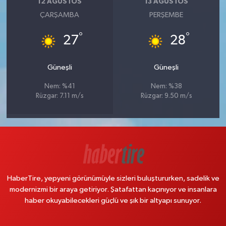
12 AĞUSTOS
13 AĞUSTOS
ÇARŞAMBA
PERŞEMBE
°
°
27
28
Güneşli
Güneşli
Nem: %41
Nem: %38
Rüzgar: 7.11 m/s
Rüzgar: 9.50 m/s
HaberTire, yepyeni görünümüyle sizleri buluştururken, sadelik ve
modernizmi bir araya getiriyor. Şatafattan kaçınıyor ve insanlara
haber okuyabilecekleri güçlü ve şık bir altyapı sunuyor.