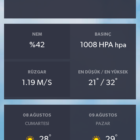
NEM
BASINÇ
%42
1008 HPA
hpa
RÜZGAR
EN DÜŞÜK / EN YÜKSEK
°
°
1.19 M/S
21
/ 32
08 AĞUSTOS
09 AĞUSTOS
CUMARTESI
PAZAR
°
°
28
29