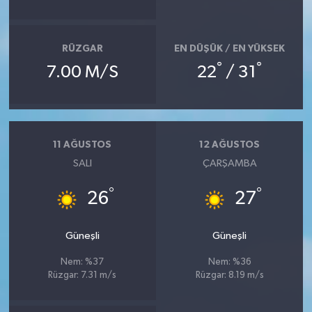
RÜZGAR
EN DÜŞÜK / EN YÜKSEK
°
°
7.00 M/S
22
/ 31
11 AĞUSTOS
12 AĞUSTOS
SALI
ÇARŞAMBA
°
°
26
27
Güneşli
Güneşli
Nem: %37
Nem: %36
Rüzgar: 7.31 m/s
Rüzgar: 8.19 m/s