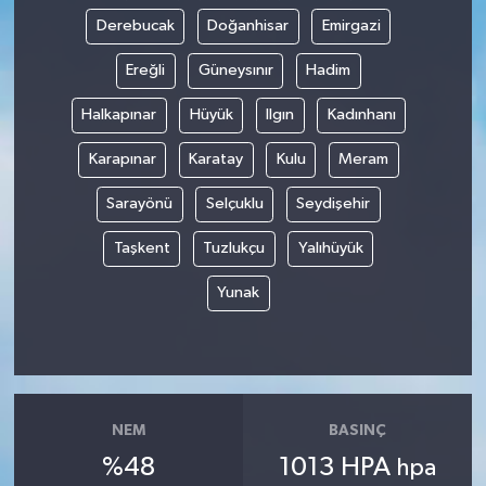
Derebucak
Doğanhisar
Emirgazi
Ereğli
Güneysınır
Hadim
Halkapınar
Hüyük
Ilgın
Kadınhanı
Karapınar
Karatay
Kulu
Meram
Sarayönü
Selçuklu
Seydişehir
Taşkent
Tuzlukçu
Yalıhüyük
Yunak
NEM
BASINÇ
%48
1013 HPA
hpa