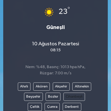
°
23
Güneşli
10 Ağustos Pazartesi
08:15
Nem: %48, Basınç: 1013 hpa hPa,
Rüzgar: 7.00 m/s
Ahırlı
Akören
Akşehir
Altınekin
Beyşehir
Bozkır
Cihanbeyli
Çeltik
Çumra
Derbent