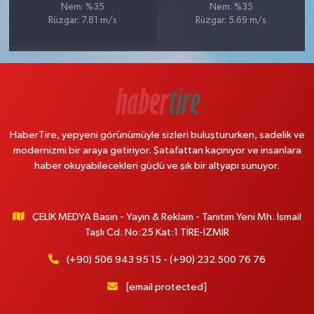
Nem: %35
Nem: %35
Rüzgar: 7.81 m/s
Rüzgar: 5.69 m/s
HaberTire, yepyeni görünümüyle sizleri buluştururken, sadelik ve
modernizmi bir araya getiriyor. Şatafattan kaçınıyor ve insanlara
haber okuyabilecekleri güçlü ve şık bir altyapı sunuyor.
ÇELİK MEDYA Basın - Yayın & Reklam - Tanıtım Yeni Mh. İsmail
Taşlı Cd. No:25 Kat:1 TİRE-İZMİR
(+90) 506 943 95 15 - (+90) 232 500 76 76
[email protected]