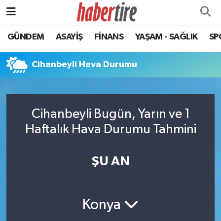
GÜNDEM
ASAYİŞ
FİNANS
YAŞAM - SAĞLIK
SP
Tire Nöbetçi Eczaneler
Tire Hava Durumu
Cihanbeyli Hava Durumu
Tire Trafik Yoğunluk Haritası
Cihanbeyli Bugün, Yarın ve 1
Süper Lig Puan Durumu ve Fikstür
Haftalık Hava Durumu Tahmini
Tüm Manşetler
ŞU AN
Son Dakika Haberleri
Haber Arşivi
Konya