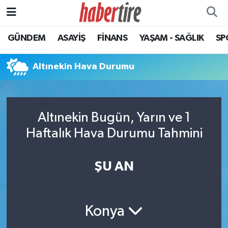
GÜNDEM
ASAYİŞ
FİNANS
YAŞAM - SAĞLIK
SP
Tire Nöbetçi Eczaneler
Tire Hava Durumu
Altınekin Hava Durumu
Tire Trafik Yoğunluk Haritası
Altınekin Bugün, Yarın ve 1
Süper Lig Puan Durumu ve Fikstür
Haftalık Hava Durumu Tahmini
Tüm Manşetler
ŞU AN
Son Dakika Haberleri
Haber Arşivi
Konya