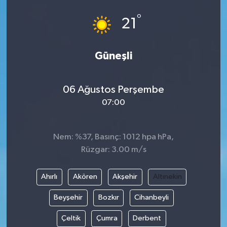
°
21
Güneşli
06 Ağustos Perşembe
07:00
Nem: %37, Basınç: 1012 hpa hPa,
Rüzgar: 3.00 m/s
Ahırlı
Akören
Akşehir
Altınekin
Beyşehir
Bozkır
Cihanbeyli
Çeltik
Çumra
Derbent