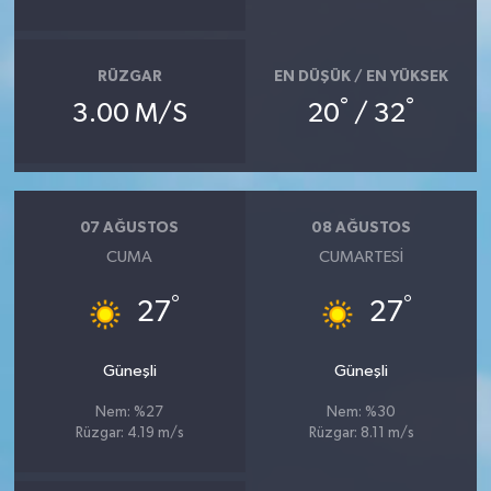
RÜZGAR
EN DÜŞÜK / EN YÜKSEK
°
°
3.00 M/S
20
/ 32
07 AĞUSTOS
08 AĞUSTOS
CUMA
CUMARTESI
°
°
27
27
Güneşli
Güneşli
Nem: %27
Nem: %30
Rüzgar: 4.19 m/s
Rüzgar: 8.11 m/s