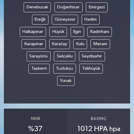
Derebucak
Doğanhisar
Emirgazi
Ereğli
Güneysınır
Hadim
Halkapınar
Hüyük
Ilgın
Kadınhanı
Karapınar
Karatay
Kulu
Meram
Sarayönü
Selçuklu
Seydişehir
Taşkent
Tuzlukçu
Yalıhüyük
Yunak
NEM
BASINÇ
%37
1012 HPA
hpa