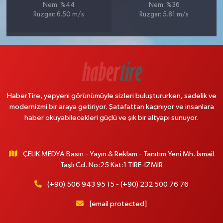
Nem: %44
Nem: %36
Rüzgar: 6.50 m/s
Rüzgar: 5.81 m/s
HaberTire, yepyeni görünümüyle sizleri buluştururken, sadelik ve
modernizmi bir araya getiriyor. Şatafattan kaçınıyor ve insanlara
haber okuyabilecekleri güçlü ve şık bir altyapı sunuyor.
ÇELİK MEDYA Basın - Yayın & Reklam - Tanıtım Yeni Mh. İsmail
Taşlı Cd. No:25 Kat:1 TİRE-İZMİR
(+90) 506 943 95 15 - (+90) 232 500 76 76
[email protected]