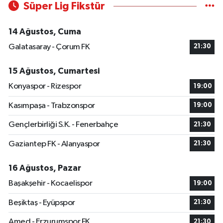
Süper Lig Fikstür
14 Ağustos, Cuma
Galatasaray - Çorum FK
21:30
15 Ağustos, Cumartesi
Konyaspor - Rizespor
19:00
Kasımpaşa - Trabzonspor
19:00
Gençlerbirliği S.K. - Fenerbahçe
21:30
Gaziantep FK - Alanyaspor
21:30
16 Ağustos, Pazar
Başakşehir - Kocaelispor
19:00
Beşiktaş - Eyüpspor
21:30
Amed - Erzurumspor FK
21:30