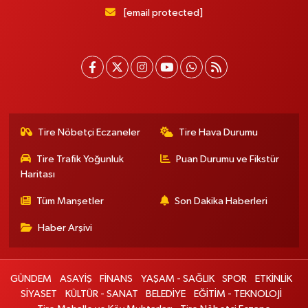
[email protected]
Tire Nöbetçi Eczaneler
Tire Hava Durumu
Tire Trafik Yoğunluk
Puan Durumu ve Fikstür
Haritası
Tüm Manşetler
Son Dakika Haberleri
Haber Arşivi
GÜNDEM
ASAYİŞ
FİNANS
YAŞAM - SAĞLIK
SPOR
ETKİNLİK
SİYASET
KÜLTÜR - SANAT
BELEDİYE
EĞİTİM - TEKNOLOJİ