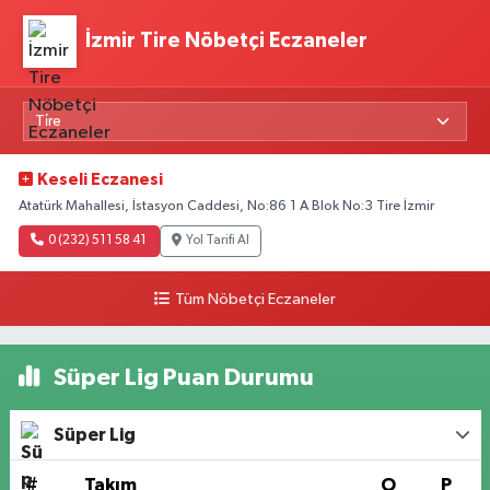
İzmir Tire Nöbetçi Eczaneler
Keseli Eczanesi
Atatürk Mahallesi, İstasyon Caddesi, No:86 1 A Blok No:3 Tire İzmir
0 (232) 511 58 41
Yol Tarifi Al
Tüm Nöbetçi Eczaneler
Süper Lig Puan Durumu
Süper Lig
#
Takım
O
P