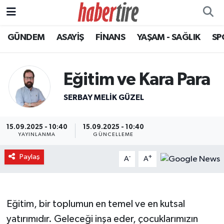
GÜNDEM
ASAYİŞ
FİNANS
YAŞAM - SAĞLIK
SP
Tire Nöbetçi Eczaneler
Tire Hava Durumu
Eğitim ve Kara Para
Tire Trafik Yoğunluk Haritası
SERBAY MELIK GÜZEL
Süper Lig Puan Durumu ve Fikstür
15.09.2025 - 10:40
15.09.2025 - 10:40
YAYINLANMA
GÜNCELLEME
Tüm Manşetler
Paylaş
-
+
A
A
Son Dakika Haberleri
Haber Arşivi
Eğitim, bir toplumun en temel ve en kutsal
yatırımıdır. Geleceği inşa eder, çocuklarımızın