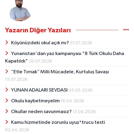
Yazarın Diğer Yazıları
Köyünüzdeki okul açık mı?
31.07.2026
Yunanistan'dan yaz kampanyası "8 Türk Okulu Daha
Kapatıldı"
20.07.2026
“Etle Tırnak” Milli Mücadele, Kurtuluş Savaşı
15.07.2026
YUNAN ADALARI SEVDASI
05.05.2026
Okulu kaybetmeyelim
16.04.2026
Okullar neden savunmasız?
13.04.2026
Kamu hizmetinde zorunlu uyuş*trucu testi
02.04.2026