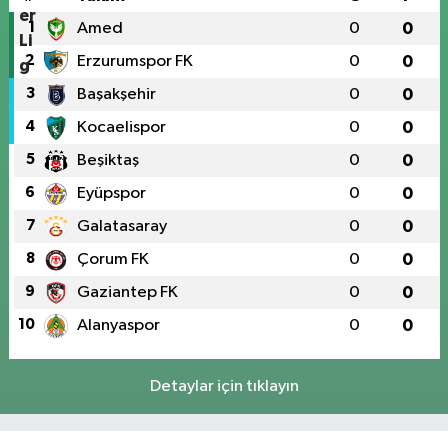
1
Amed
0
0
2
Erzurumspor FK
0
0
3
Başakşehir
0
0
4
Kocaelispor
0
0
5
Beşiktaş
0
0
6
Eyüpspor
0
0
7
Galatasaray
0
0
8
Çorum FK
0
0
9
Gaziantep FK
0
0
10
Alanyaspor
0
0
Detaylar için tıklayın