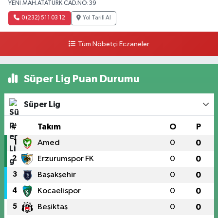
YENI MAH.ATATÜRK CAD.NO:39
0 (232) 511 03 12
Yol Tarifi Al
Tüm Nöbetçi Eczaneler
Süper Lig Puan Durumu
Süper Lig
#
Takım
O
P
1
Amed
0
0
2
Erzurumspor FK
0
0
3
Başakşehir
0
0
4
Kocaelispor
0
0
5
Beşiktaş
0
0