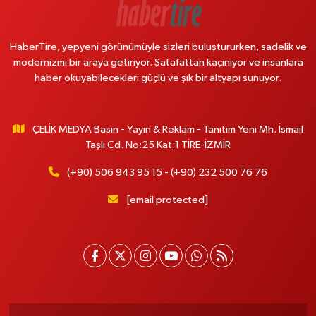
HaberTire, yepyeni görünümüyle sizleri buluştururken, sadelik ve
modernizmi bir araya getiriyor. Şatafattan kaçınıyor ve insanlara
haber okuyabilecekleri güçlü ve şık bir altyapı sunuyor.
ÇELİK MEDYA Basın - Yayın & Reklam - Tanıtım Yeni Mh. İsmail
Taşlı Cd. No:25 Kat:1 TİRE-İZMİR
(+90) 506 943 95 15 - (+90) 232 500 76 76
[email protected]