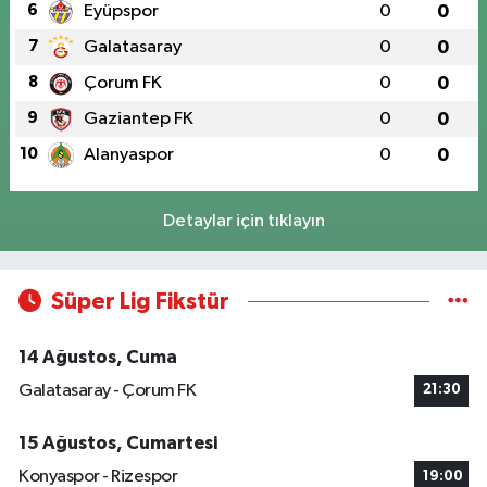
6
Eyüpspor
0
0
7
Galatasaray
0
0
8
Çorum FK
0
0
9
Gaziantep FK
0
0
10
Alanyaspor
0
0
Detaylar için tıklayın
Süper Lig Fikstür
14 Ağustos, Cuma
Galatasaray - Çorum FK
21:30
15 Ağustos, Cumartesi
Konyaspor - Rizespor
19:00