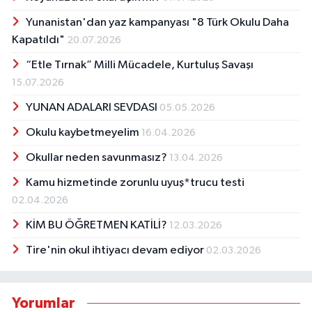
Yunanistan'dan yaz kampanyası "8 Türk Okulu Daha
Kapatıldı"
20.07.2026
“Etle Tırnak” Milli Mücadele, Kurtuluş Savaşı
15.07.2026
YUNAN ADALARI SEVDASI
05.05.2026
Okulu kaybetmeyelim
16.04.2026
Okullar neden savunmasız?
13.04.2026
Kamu hizmetinde zorunlu uyuş*trucu testi
02.04.2026
KİM BU ÖĞRETMEN KATİLİ?
12.03.2026
Tire'nin okul ihtiyacı devam ediyor
02.03.2026
Yorumlar