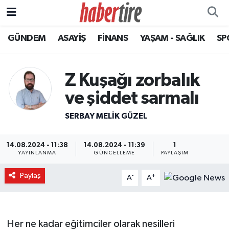
GÜNDEM
ASAYİŞ
FİNANS
YAŞAM - SAĞLIK
SP
Tire Nöbetçi Eczaneler
Tire Hava Durumu
Z Kuşağı zorbalık
Tire Trafik Yoğunluk Haritası
ve şiddet sarmalı
SERBAY MELIK GÜZEL
Süper Lig Puan Durumu ve Fikstür
Tüm Manşetler
14.08.2024 - 11:38
14.08.2024 - 11:39
1
YAYINLANMA
GÜNCELLEME
PAYLAŞIM
Son Dakika Haberleri
Paylaş
-
+
A
A
Haber Arşivi
Her ne kadar eğitimciler olarak nesilleri