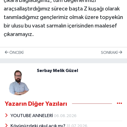
çıkara bağladığımız, tüm değerlerimizi
araçsallaştırdığımız sürece başta Z kuşağı olarak
tanımladığımız gençlerimiz olmak üzere topyekûn
bir ulusu bu vasat sarmalın içerisinden maalesef
çıkaramayız.
ÖNCEKI
SONRAKI
Serbay Melik Güzel
Yazarın Diğer Yazıları
YOUTUBE ANNELERİ
06.08.2026
Köyünüzdeki okul açık mı?
31.07.2026