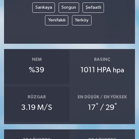
Sarıkaya
Sorgun
Şefaatli
Yenifakılı
Yerköy
NEM
BASINÇ
%39
1011 HPA
hpa
RÜZGAR
EN DÜŞÜK / EN YÜKSEK
°
°
3.19 M/S
17
/ 29