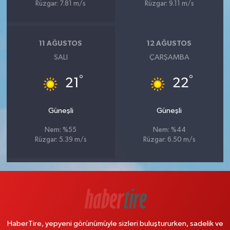
Rüzgar: 7.81 m/s
Rüzgar: 9.11 m/s
11 AĞUSTOS
12 AĞUSTOS
SALI
ÇARŞAMBA
°
°
21
22
Güneşli
Güneşli
Nem: %55
Nem: %44
Rüzgar: 5.39 m/s
Rüzgar: 6.50 m/s
HaberTire, yepyeni görünümüyle sizleri buluştururken, sadelik ve