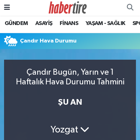
GÜNDEM
ASAYİŞ
FİNANS
YAŞAM - SAĞLIK
SP
Tire Nöbetçi Eczaneler
Tire Hava Durumu
Çandır Hava Durumu
Tire Trafik Yoğunluk Haritası
Çandır Bugün, Yarın ve 1
Süper Lig Puan Durumu ve Fikstür
Haftalık Hava Durumu Tahmini
Tüm Manşetler
ŞU AN
Son Dakika Haberleri
Haber Arşivi
Yozgat