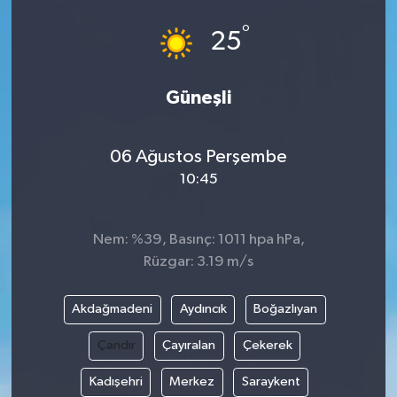
°
25
Güneşli
06 Ağustos Perşembe
10:45
Nem: %39, Basınç: 1011 hpa hPa,
Rüzgar: 3.19 m/s
Akdağmadeni
Aydıncık
Boğazlıyan
Çandır
Çayıralan
Çekerek
Kadışehri
Merkez
Saraykent