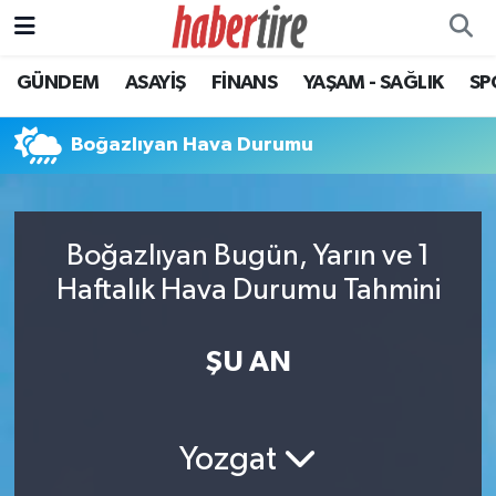
GÜNDEM
ASAYİŞ
FİNANS
YAŞAM - SAĞLIK
SP
Tire Nöbetçi Eczaneler
Tire Hava Durumu
Boğazlıyan Hava Durumu
Tire Trafik Yoğunluk Haritası
Boğazlıyan Bugün, Yarın ve 1
Süper Lig Puan Durumu ve Fikstür
Haftalık Hava Durumu Tahmini
Tüm Manşetler
ŞU AN
Son Dakika Haberleri
Haber Arşivi
Yozgat