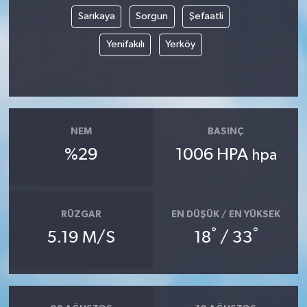
Sarıkaya
Sorgun
Şefaatli
Yenifakılı
Yerköy
NEM
BASINÇ
%29
1006 HPA
hpa
RÜZGAR
EN DÜŞÜK / EN YÜKSEK
°
°
5.19 M/S
18
/ 33