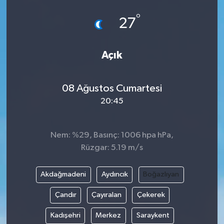
°
27
Açık
08 Ağustos Cumartesi
20:45
Nem: %29, Basınç: 1006 hpa hPa,
Rüzgar: 5.19 m/s
Akdağmadeni
Aydıncık
Boğazlıyan
Çandır
Çayıralan
Çekerek
Kadışehri
Merkez
Saraykent