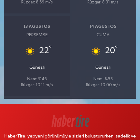
Rüzgar: 8.69 m/s
Rüzgar: 8.31 m/s
13 AĞUSTOS
14 AĞUSTOS
PERŞEMBE
CUMA
°
°
22
20
Güneşli
Güneşli
Nem: %46
Nem: %53
Rüzgar: 10.11 m/s
Rüzgar: 10.00 m/s
HaberTire, yepyeni görünümüyle sizleri buluştururken, sadelik ve