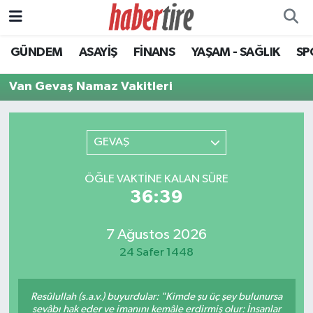
GÜNDEM
ASAYİŞ
FİNANS
YAŞAM - SAĞLIK
SP
Tire Nöbetçi Eczaneler
Van Gevaş Namaz Vakitleri
Tire Hava Durumu
Tire Trafik Yoğunluk Haritası
GEVAŞ
Süper Lig Puan Durumu ve Fikstür
ÖĞLE VAKTINE KALAN SÜRE
36:39
Tüm Manşetler
Son Dakika Haberleri
7 Ağustos 2026
24 Safer 1448
Haber Arşivi
Resûlullah (s.a.v.) buyurdular: "Kimde şu üç şey bulunursa
sevâbı hak eder ve imanını kemâle erdirmiş olur: İnsanlar