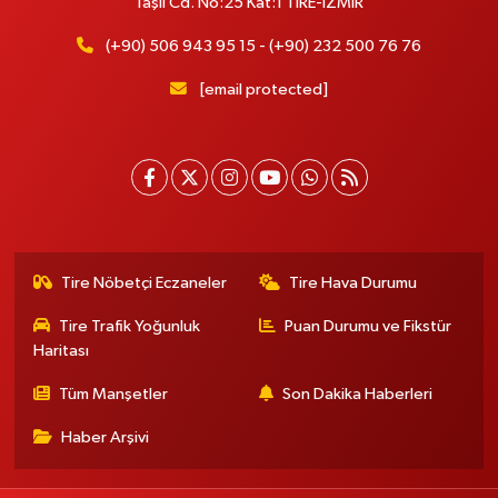
Taşlı Cd. No:25 Kat:1 TİRE-İZMİR
(+90) 506 943 95 15 - (+90) 232 500 76 76
[email protected]
Tire Nöbetçi Eczaneler
Tire Hava Durumu
Tire Trafik Yoğunluk
Puan Durumu ve Fikstür
Haritası
Tüm Manşetler
Son Dakika Haberleri
Haber Arşivi