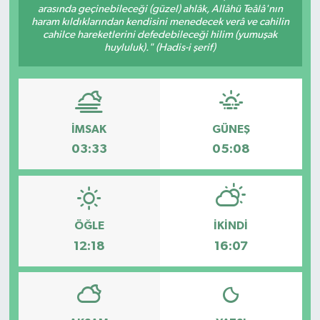
arasında geçinebileceği (güzel) ahlâk, Allâhü Teâlâ'nın
haram kıldıklarından kendisini menedecek verâ ve cahilin
cahilce hareketlerini defedebileceği hilim (yumuşak
huyluluk)." (Hadis-i şerif)
İMSAK
GÜNEŞ
03:33
05:08
ÖĞLE
İKINDI
12:18
16:07