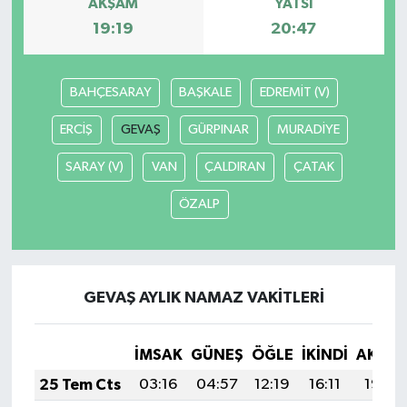
AKŞAM
YATSI
19:19
20:47
BAHÇESARAY
BAŞKALE
EDREMİT (V)
ERCİŞ
GEVAŞ
GÜRPINAR
MURADİYE
SARAY (V)
VAN
ÇALDIRAN
ÇATAK
ÖZALP
GEVAŞ AYLIK NAMAZ VAKITLERI
İMSAK
GÜNEŞ
ÖĞLE
İKINDI
AKŞA
25 Tem Cts
03:16
04:57
12:19
16:11
19:32