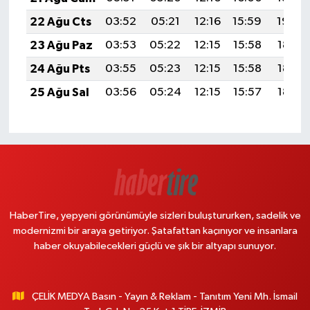
22 Ağu Cts
03:52
05:21
12:16
15:59
19:00
23 Ağu Paz
03:53
05:22
12:15
15:58
18:59
24 Ağu Pts
03:55
05:23
12:15
15:58
18:57
25 Ağu Sal
03:56
05:24
12:15
15:57
18:56
HaberTire, yepyeni görünümüyle sizleri buluştururken, sadelik ve
modernizmi bir araya getiriyor. Şatafattan kaçınıyor ve insanlara
haber okuyabilecekleri güçlü ve şık bir altyapı sunuyor.
ÇELİK MEDYA Basın - Yayın & Reklam - Tanıtım Yeni Mh. İsmail