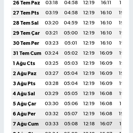
26 Tem Paz
03:18
04:58
12:19
16:11
19:31
27 Tem Pts
03:19
04:58
12:19
16:10
19:30
28 Tem Sal
03:20
04:59
12:19
16:10
19:29
29 Tem Çar
03:21
05:00
12:19
16:10
19:28
30 Tem Per
03:23
05:01
12:19
16:10
19:27
31 Tem Cum
03:24
05:02
12:19
16:09
19:26
1 Ağu Cts
03:25
05:03
12:19
16:09
19:25
2 Ağu Paz
03:27
05:04
12:19
16:09
19:24
3 Ağu Pts
03:28
05:04
12:19
16:09
19:23
4 Ağu Sal
03:29
05:05
12:19
16:08
19:22
5 Ağu Çar
03:30
05:06
12:19
16:08
19:21
6 Ağu Per
03:32
05:07
12:19
16:08
19:20
7 Ağu Cum
03:33
05:08
12:18
16:07
19:19