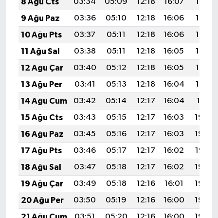
8 Ağu Cts
03:34
05:09
12:18
16:07
19:18
9 Ağu Paz
03:36
05:10
12:18
16:06
19:17
10 Ağu Pts
03:37
05:11
12:18
16:06
19:16
11 Ağu Sal
03:38
05:11
12:18
16:05
19:14
12 Ağu Çar
03:40
05:12
12:18
16:05
19:13
13 Ağu Per
03:41
05:13
12:18
16:04
19:12
14 Ağu Cum
03:42
05:14
12:17
16:04
19:11
15 Ağu Cts
03:43
05:15
12:17
16:03
19:09
16 Ağu Paz
03:45
05:16
12:17
16:03
19:08
17 Ağu Pts
03:46
05:17
12:17
16:02
19:07
18 Ağu Sal
03:47
05:18
12:17
16:02
19:06
19 Ağu Çar
03:49
05:18
12:16
16:01
19:04
20 Ağu Per
03:50
05:19
12:16
16:00
19:03
21 Ağu Cum
03:51
05:20
12:16
16:00
19:02