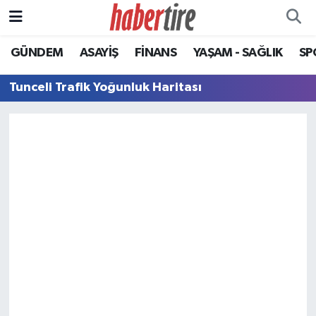
GÜNDEM
ASAYİŞ
FİNANS
YAŞAM - SAĞLIK
SP
Tire Nöbetçi Eczaneler
Tunceli Trafik Yoğunluk Haritası
Tire Hava Durumu
Tire Trafik Yoğunluk Haritası
Süper Lig Puan Durumu ve Fikstür
Tüm Manşetler
Son Dakika Haberleri
Haber Arşivi