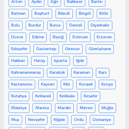
Artvin
Aydın
Ağrı
Balıkesir
Bartın
Batman
Bayburt
Bilecik
Bingöl
Bitlis
Bolu
Burdur
Bursa
Denizli
Diyarbakır
Düzce
Edirne
Elazığ
Erzincan
Erzurum
Eskişehir
Gaziantep
Giresun
Gümüşhane
Hakkari
Hatay
Isparta
Iğdır
Kahramanmaraş
Karabük
Karaman
Kars
Kastamonu
Kayseri
Kilis
Kocaeli
Konya
Kütahya
Kırklareli
Kırıkkale
Kırşehir
Malatya
Manisa
Mardin
Mersin
Muğla
Muş
Nevşehir
Niğde
Ordu
Osmaniye