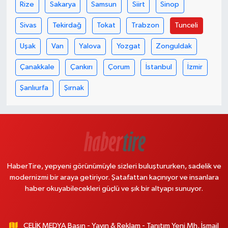
Rize
Sakarya
Samsun
Siirt
Sinop
Sivas
Tekirdağ
Tokat
Trabzon
Tunceli
Uşak
Van
Yalova
Yozgat
Zonguldak
Çanakkale
Çankırı
Çorum
İstanbul
İzmir
Şanlıurfa
Şırnak
HaberTire, yepyeni görünümüyle sizleri buluştururken, sadelik ve
modernizmi bir araya getiriyor. Şatafattan kaçınıyor ve insanlara
haber okuyabilecekleri güçlü ve şık bir altyapı sunuyor.
ÇELİK MEDYA Basın - Yayın & Reklam - Tanıtım Yeni Mh. İsmail