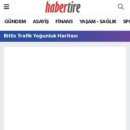
GÜNDEM
ASAYİŞ
FİNANS
YAŞAM - SAĞLIK
SP
Tire Nöbetçi Eczaneler
Bitlis Trafik Yoğunluk Haritası
Tire Hava Durumu
Tire Trafik Yoğunluk Haritası
Süper Lig Puan Durumu ve Fikstür
Tüm Manşetler
Son Dakika Haberleri
Haber Arşivi