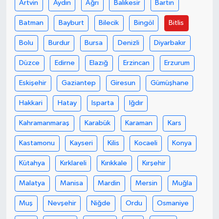
Artvin
Aydın
Ağrı
Balıkesir
Bartın
Batman
Bayburt
Bilecik
Bingöl
Bitlis
Bolu
Burdur
Bursa
Denizli
Diyarbakır
Düzce
Edirne
Elazığ
Erzincan
Erzurum
Eskişehir
Gaziantep
Giresun
Gümüşhane
Hakkari
Hatay
Isparta
Iğdır
Kahramanmaraş
Karabük
Karaman
Kars
Kastamonu
Kayseri
Kilis
Kocaeli
Konya
Kütahya
Kırklareli
Kırıkkale
Kırşehir
Malatya
Manisa
Mardin
Mersin
Muğla
Muş
Nevşehir
Niğde
Ordu
Osmaniye