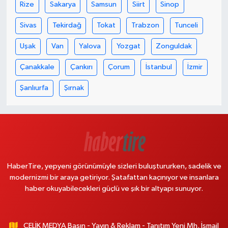
Rize
Sakarya
Samsun
Siirt
Sinop
Sivas
Tekirdağ
Tokat
Trabzon
Tunceli
Uşak
Van
Yalova
Yozgat
Zonguldak
Çanakkale
Çankırı
Çorum
İstanbul
İzmir
Şanlıurfa
Şırnak
HaberTire, yepyeni görünümüyle sizleri buluştururken, sadelik ve
modernizmi bir araya getiriyor. Şatafattan kaçınıyor ve insanlara
haber okuyabilecekleri güçlü ve şık bir altyapı sunuyor.
ÇELİK MEDYA Basın - Yayın & Reklam - Tanıtım Yeni Mh. İsmail