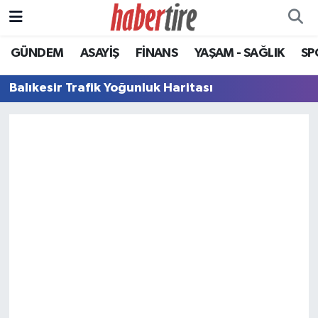
GÜNDEM
ASAYİŞ
FİNANS
YAŞAM - SAĞLIK
SP
Tire Nöbetçi Eczaneler
Balıkesir Trafik Yoğunluk Haritası
Tire Hava Durumu
Tire Trafik Yoğunluk Haritası
Süper Lig Puan Durumu ve Fikstür
Tüm Manşetler
Son Dakika Haberleri
Haber Arşivi