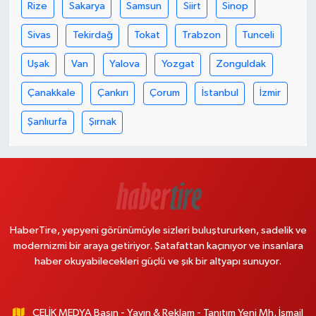
Rize
Sakarya
Samsun
Siirt
Sinop
Sivas
Tekirdağ
Tokat
Trabzon
Tunceli
Uşak
Van
Yalova
Yozgat
Zonguldak
Çanakkale
Çankırı
Çorum
İstanbul
İzmir
Şanlıurfa
Şırnak
HaberTire, yepyeni görünümüyle sizleri buluştururken, sadelik ve
modernizmi bir araya getiriyor. Şatafattan kaçınıyor ve insanlara
haber okuyabilecekleri güçlü ve şık bir altyapı sunuyor.
ÇELİK MEDYA Basın - Yayın & Reklam - Tanıtım Yeni Mh. İsmail