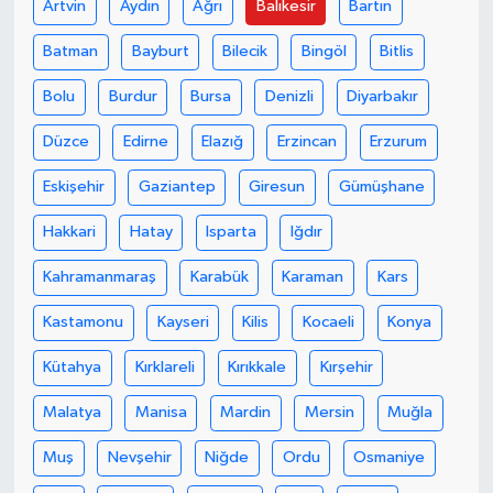
Artvin
Aydın
Ağrı
Balıkesir
Bartın
Batman
Bayburt
Bilecik
Bingöl
Bitlis
Bolu
Burdur
Bursa
Denizli
Diyarbakır
Düzce
Edirne
Elazığ
Erzincan
Erzurum
Eskişehir
Gaziantep
Giresun
Gümüşhane
Hakkari
Hatay
Isparta
Iğdır
Kahramanmaraş
Karabük
Karaman
Kars
Kastamonu
Kayseri
Kilis
Kocaeli
Konya
Kütahya
Kırklareli
Kırıkkale
Kırşehir
Malatya
Manisa
Mardin
Mersin
Muğla
Muş
Nevşehir
Niğde
Ordu
Osmaniye