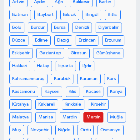
Artvin
Aydın
Ağrı
Balıkesir
Bartın
Batman
Bayburt
Bilecik
Bingöl
Bitlis
Bolu
Burdur
Bursa
Denizli
Diyarbakır
Düzce
Edirne
Elazığ
Erzincan
Erzurum
Eskişehir
Gaziantep
Giresun
Gümüşhane
Hakkari
Hatay
Isparta
Iğdır
Kahramanmaraş
Karabük
Karaman
Kars
Kastamonu
Kayseri
Kilis
Kocaeli
Konya
Kütahya
Kırklareli
Kırıkkale
Kırşehir
Malatya
Manisa
Mardin
Mersin
Muğla
Muş
Nevşehir
Niğde
Ordu
Osmaniye