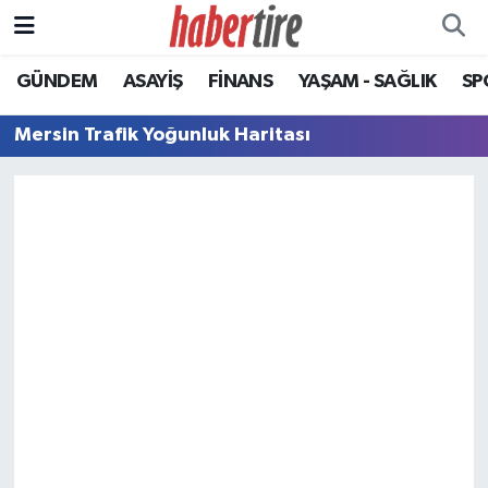
GÜNDEM
ASAYİŞ
FİNANS
YAŞAM - SAĞLIK
SP
Tire Nöbetçi Eczaneler
Mersin Trafik Yoğunluk Haritası
Tire Hava Durumu
Tire Trafik Yoğunluk Haritası
Süper Lig Puan Durumu ve Fikstür
Tüm Manşetler
Son Dakika Haberleri
Haber Arşivi