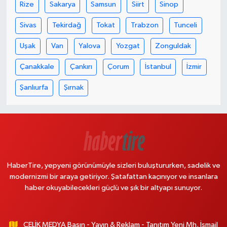
Rize
Sakarya
Samsun
Siirt
Sinop
Sivas
Tekirdağ
Tokat
Trabzon
Tunceli
Uşak
Van
Yalova
Yozgat
Zonguldak
Çanakkale
Çankırı
Çorum
İstanbul
İzmir
Şanlıurfa
Şırnak
HaberTire, yepyeni görünümüyle sizleri buluştururken, sadelik ve
modernizmi bir araya getiriyor. Şatafattan kaçınıyor ve insanlara
haber okuyabilecekleri güçlü ve şık bir altyapı sunuyor.
ÇELİK MEDYA Basın - Yayın & Reklam - Tanıtım Yeni Mh. İsmail