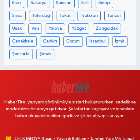
Rize
Sakarya
Samsun
Siirt
Sinop
Sivas
Tekirdağ
Tokat
Trabzon
Tunceli
Uşak
Van
Yalova
Yozgat
Zonguldak
Çanakkale
Çankırı
Çorum
İstanbul
İzmir
Şanlıurfa
Şırnak
HaberTire, yepyeni görünümüyle sizleri buluştururken, sadelik ve
modernizmi bir araya getiriyor. Şatafattan kaçınıyor ve insanlara
haber okuyabilecekleri güçlü ve şık bir altyapı sunuyor.
ÇELİK MEDYA Basın - Yayın & Reklam - Tanıtım Yeni Mh. İsmail