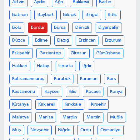
Artvin
Aydın
Ağrı
Balıkesir
Bartın
Batman
Bayburt
Bilecik
Bingöl
Bitlis
Bolu
Burdur
Bursa
Denizli
Diyarbakır
Düzce
Edirne
Elazığ
Erzincan
Erzurum
Eskişehir
Gaziantep
Giresun
Gümüşhane
Hakkari
Hatay
Isparta
Iğdır
Kahramanmaraş
Karabük
Karaman
Kars
Kastamonu
Kayseri
Kilis
Kocaeli
Konya
Kütahya
Kırklareli
Kırıkkale
Kırşehir
Malatya
Manisa
Mardin
Mersin
Muğla
Muş
Nevşehir
Niğde
Ordu
Osmaniye