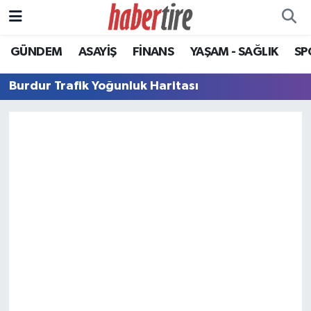
GÜNDEM
ASAYİŞ
FİNANS
YAŞAM - SAĞLIK
SP
Tire Nöbetçi Eczaneler
Burdur Trafik Yoğunluk Haritası
Tire Hava Durumu
Tire Trafik Yoğunluk Haritası
Süper Lig Puan Durumu ve Fikstür
Tüm Manşetler
Son Dakika Haberleri
Haber Arşivi