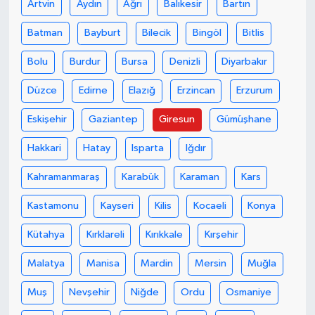
Artvin
Aydın
Ağrı
Balıkesir
Bartın
Batman
Bayburt
Bilecik
Bingöl
Bitlis
Bolu
Burdur
Bursa
Denizli
Diyarbakır
Düzce
Edirne
Elazığ
Erzincan
Erzurum
Eskişehir
Gaziantep
Giresun
Gümüşhane
Hakkari
Hatay
Isparta
Iğdır
Kahramanmaraş
Karabük
Karaman
Kars
Kastamonu
Kayseri
Kilis
Kocaeli
Konya
Kütahya
Kırklareli
Kırıkkale
Kırşehir
Malatya
Manisa
Mardin
Mersin
Muğla
Muş
Nevşehir
Niğde
Ordu
Osmaniye