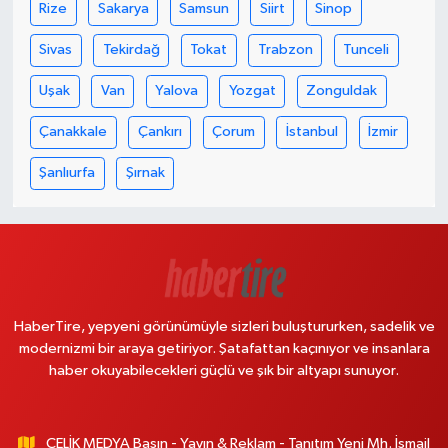
Rize
Sakarya
Samsun
Siirt
Sinop
Sivas
Tekirdağ
Tokat
Trabzon
Tunceli
Uşak
Van
Yalova
Yozgat
Zonguldak
Çanakkale
Çankırı
Çorum
İstanbul
İzmir
Şanlıurfa
Şırnak
HaberTire, yepyeni görünümüyle sizleri buluştururken, sadelik ve
modernizmi bir araya getiriyor. Şatafattan kaçınıyor ve insanlara
haber okuyabilecekleri güçlü ve şık bir altyapı sunuyor.
ÇELİK MEDYA Basın - Yayın & Reklam - Tanıtım Yeni Mh. İsmail