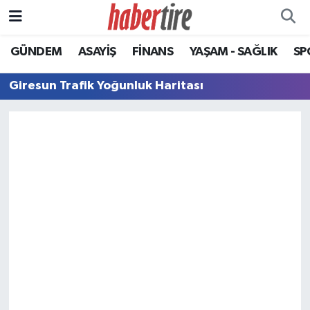
GÜNDEM
ASAYİŞ
FİNANS
YAŞAM - SAĞLIK
SP
Tire Nöbetçi Eczaneler
Giresun Trafik Yoğunluk Haritası
Tire Hava Durumu
Tire Trafik Yoğunluk Haritası
Süper Lig Puan Durumu ve Fikstür
Tüm Manşetler
Son Dakika Haberleri
Haber Arşivi