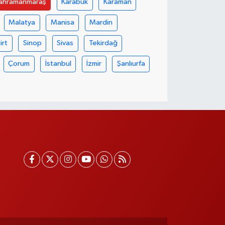
ahramanmaraş
Karabük
Karaman
Malatya
Manisa
Mardin
iirt
Sinop
Sivas
Tekirdağ
Çorum
İstanbul
İzmir
Şanlıurfa