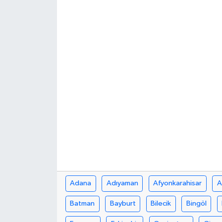
Adana
Adıyaman
Afyonkarahisar
A
Batman
Bayburt
Bilecik
Bingöl