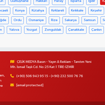
un
Gümüşhane
Hakkari
Hatay
Isparta
Iğdır
K
ocaeli
Konya
Kütahya
Kırklareli
Kırıkkale
Kırşehir
iğde
Ordu
Osmaniye
Rize
Sakarya
Samsun
S
an
Yalova
Yozgat
Zonguldak
Çanakkale
Çankırı
ÇELİK MEDYA Basın - Yayın & Reklam - Tanıtım Yeni
Mh. İsmail Taşlı Cd. No:25 Kat:1 TİRE-İZMİR
en,
(+90) 506 943 95 15 - (+90) 232 500 76 76
n
[email protected]
ve