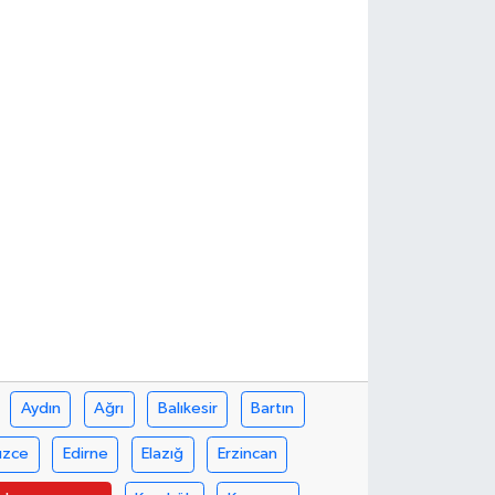
Aydın
Ağrı
Balıkesir
Bartın
üzce
Edirne
Elazığ
Erzincan