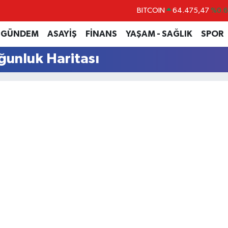
BITCOIN
64.475,47
%0.
DOLAR
47,5971
%0.
GÜNDEM
ASAYİŞ
FİNANS
YAŞAM - SAĞLIK
SPOR
EURO
55,1336
%0.
ğunluk Haritası
STERLİN
64,2534
%0.
GRAM ALTIN
6518.23
%0.
BİST100
13.703
%