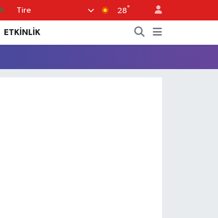
°
Tire
66
28
05
ETKİNLİK
18
22
39
0