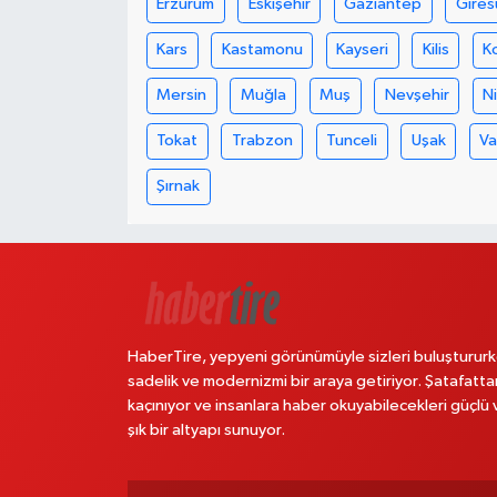
Erzurum
Eskişehir
Gaziantep
Gires
Kars
Kastamonu
Kayseri
Kilis
K
Mersin
Muğla
Muş
Nevşehir
N
Tokat
Trabzon
Tunceli
Uşak
V
Şırnak
HaberTire, yepyeni görünümüyle sizleri buluştururk
sadelik ve modernizmi bir araya getiriyor. Şatafatta
kaçınıyor ve insanlara haber okuyabilecekleri güçlü 
şık bir altyapı sunuyor.