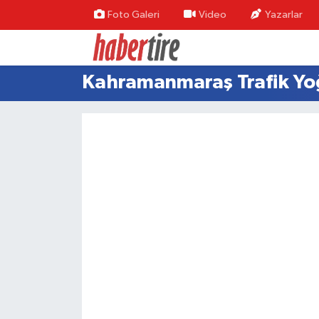
Foto Galeri
Video
Yazarlar
Tire Nöbetçi Eczaneler
Kahramanmaraş Trafik Yo
Tire Hava Durumu
Tire Trafik Yoğunluk Haritası
Süper Lig Puan Durumu ve Fikstür
Tüm Manşetler
Son Dakika Haberleri
Haber Arşivi