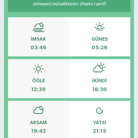
etmeyen) münafıklardır. (Hadis-i şerif)
İMSAK
GÜNEŞ
03:46
05:26
ÖĞLE
İKINDI
12:39
16:30
AKŞAM
YATSI
19:42
21:15