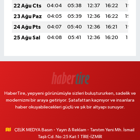
22 Ağu Cts
04:04
05:38
12:37
16:22
19:25
23 Ağu Paz
04:05
05:39
12:36
16:22
19:24
24 Ağu Pts
04:07
05:40
12:36
16:21
19:22
25 Ağu Sal
04:08
05:41
12:36
16:20
19:21
HaberTire, yepyeni görünümüyle sizleri buluştururken, sadelik ve
modernizmi bir araya getiriyor. Şatafattan kaçınıyor ve insanlara
haber okuyabilecekleri güçlü ve şık bir altyapı sunuyor.
ÇELİK MEDYA Basın - Yayın & Reklam - Tanıtım Yeni Mh. İsmail
Taşlı Cd. No:25 Kat:1 TİRE-İZMİR