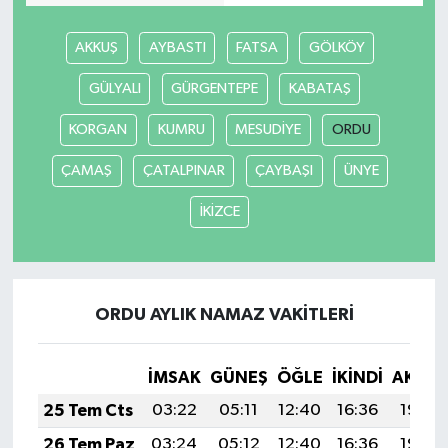
AKKUŞ
AYBASTI
FATSA
GÖLKÖY
GÜLYALI
GÜRGENTEPE
KABATAŞ
KORGAN
KUMRU
MESUDİYE
ORDU
ÇAMAŞ
ÇATALPINAR
ÇAYBAŞI
ÜNYE
İKİZCE
ORDU AYLIK NAMAZ VAKITLERI
İMSAK
GÜNEŞ
ÖĞLE
İKINDI
AKŞA
25 Tem Cts
03:22
05:11
12:40
16:36
19:59
26 Tem Paz
03:24
05:12
12:40
16:36
19:59