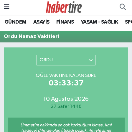
GÜNDEM
ASAYİŞ
FİNANS
YAŞAM - SAĞLIK
SP
Tire Nöbetçi Eczaneler
Ordu Namaz Vakitleri
Tire Hava Durumu
Tire Trafik Yoğunluk Haritası
ORDU
Süper Lig Puan Durumu ve Fikstür
ÖĞLE VAKTINE KALAN SÜRE
03:33:37
Tüm Manşetler
Son Dakika Haberleri
10 Ağustos 2026
27 Safer 1448
Haber Arşivi
Ümmetim hakkında en çok korktuğum kimse, ilmi
(sadece) dilinde olan (itikadı bozuk, ilmiyle amel