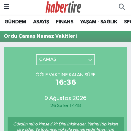
GÜNDEM
ASAYİŞ
FİNANS
YAŞAM - SAĞLIK
SP
Tire Nöbetçi Eczaneler
Ordu Çamaş Namaz Vakitleri
Tire Hava Durumu
Tire Trafik Yoğunluk Haritası
ÇAMAŞ
Süper Lig Puan Durumu ve Fikstür
ÖĞLE VAKTINE KALAN SÜRE
16:36
Tüm Manşetler
Son Dakika Haberleri
9 Ağustos 2026
26 Safer 1448
Haber Arşivi
Gördün mü o kimseyi ki: Dini inkâr eder. Yetimi itip kakan
işte odur. Ve (o kimse) yoksula yemek yedirilmesi için