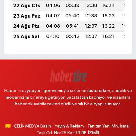
22 Ağu Cts
04:06
05:39
12:38
16:24
19:26
23 Ağu Paz
04:07
05:40
12:38
16:23
19:25
24 Ağu Pts
04:08
05:41
12:37
16:22
19:23
25 Ağu Sal
04:10
05:42
12:37
16:21
19:22
HaberTire, yepyeni görünümüyle sizleri buluştururken, sadelik ve
modernizmi bir araya getiriyor. Şatafattan kaçınıyor ve insanlara
haber okuyabilecekleri güçlü ve şık bir altyapı sunuyor.
ÇELİK MEDYA Basın - Yayın & Reklam - Tanıtım Yeni Mh. İsmail
Taşlı Cd. No:25 Kat:1 TİRE-İZMİR