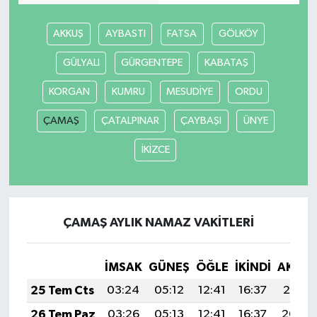
AKKUŞ
AYBASTI
FATSA
GÖLKÖY
GÜLYALI
GÜRGENTEPE
KABATAŞ
KORGAN
KUMRU
MESUDİYE
ORDU
ÇAMAŞ
ÇATALPINAR
ÇAYBAŞI
ÜNYE
İKİZCE
ÇAMAŞ AYLIK NAMAZ VAKITLERI
İMSAK
GÜNEŞ
ÖĞLE
İKINDI
AKŞA
25 Tem Cts
03:24
05:12
12:41
16:37
20:01
26 Tem Paz
03:26
05:13
12:41
16:37
20:00