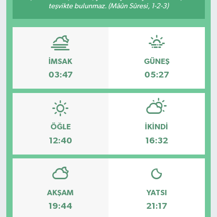
teşvikte bulunmaz. (Mâûn Sûresi, 1-2-3)
İMSAK
GÜNEŞ
03:47
05:27
ÖĞLE
İKINDI
12:40
16:32
AKŞAM
YATSI
19:44
21:17