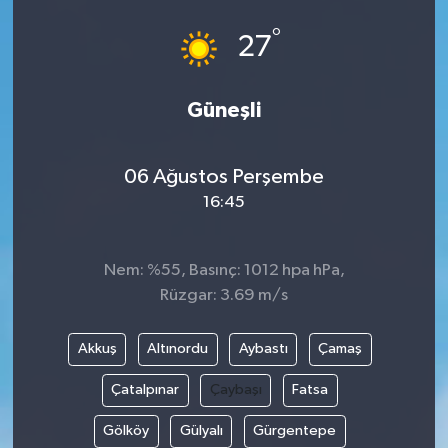
°
27
Güneşli
06 Ağustos Perşembe
16:45
Nem: %55, Basınç: 1012 hpa hPa,
Rüzgar: 3.69 m/s
Akkuş
Altınordu
Aybastı
Çamaş
Çatalpınar
Çaybaşı
Fatsa
Gölköy
Gülyalı
Gürgentepe