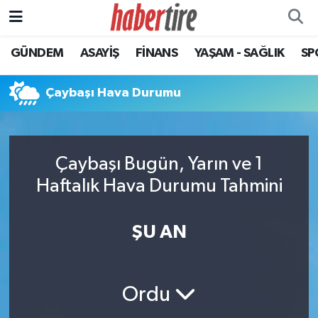
GÜNDEM
ASAYİŞ
FİNANS
YAŞAM - SAĞLIK
SP
Tire Nöbetçi Eczaneler
Tire Hava Durumu
Çaybaşı Hava Durumu
Tire Trafik Yoğunluk Haritası
Çaybaşı Bugün, Yarın ve 1
Süper Lig Puan Durumu ve Fikstür
Haftalık Hava Durumu Tahmini
Tüm Manşetler
ŞU AN
Son Dakika Haberleri
Haber Arşivi
Ordu