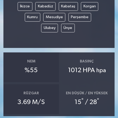
İkizce
Kabadüz
Kabataş
Korgan
Kumru
Mesudiye
Perşembe
Ulubey
Ünye
NEM
BASINÇ
%55
1012 HPA
hpa
RÜZGAR
EN DÜŞÜK / EN YÜKSEK
°
°
3.69 M/S
15
/ 28