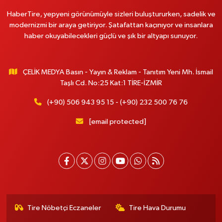
HaberTire, yepyeni görünümüyle sizleri buluştururken, sadelik ve
modernizmi bir araya getiriyor. Şatafattan kaçınıyor ve insanlara
haber okuyabilecekleri güçlü ve şık bir altyapı sunuyor.
ÇELİK MEDYA Basın - Yayın & Reklam - Tanıtım Yeni Mh. İsmail
Taşlı Cd. No:25 Kat:1 TİRE-İZMİR
(+90) 506 943 95 15 - (+90) 232 500 76 76
[email protected]
Tire Nöbetçi Eczaneler
Tire Hava Durumu