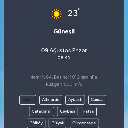
°
23
Güneşli
09 Ağustos Pazar
08:45
Nem: %64, Basınç: 1012 hpa hPa,
Rüzgar: 1.00 m/s
Akkuş
Altınordu
Aybastı
Çamaş
Çatalpınar
Çaybaşı
Fatsa
Gölköy
Gülyalı
Gürgentepe