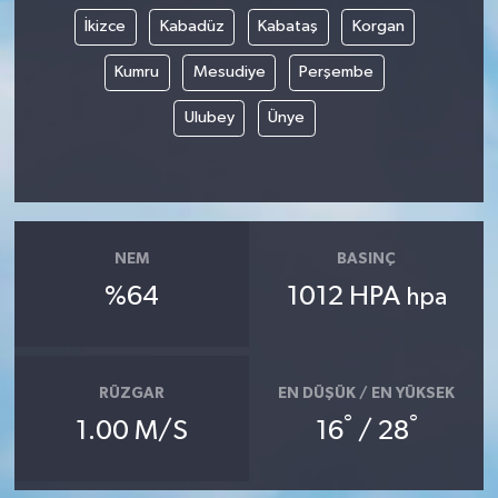
İkizce
Kabadüz
Kabataş
Korgan
Kumru
Mesudiye
Perşembe
Ulubey
Ünye
NEM
BASINÇ
%64
1012 HPA
hpa
RÜZGAR
EN DÜŞÜK / EN YÜKSEK
°
°
1.00 M/S
16
/ 28