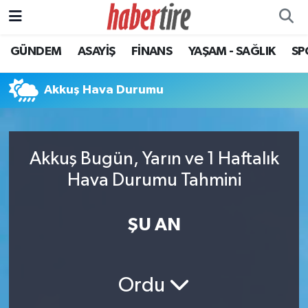
GÜNDEM
ASAYİŞ
FİNANS
YAŞAM - SAĞLIK
SP
Tire Nöbetçi Eczaneler
Tire Hava Durumu
Akkuş Hava Durumu
Tire Trafik Yoğunluk Haritası
Akkuş Bugün, Yarın ve 1 Haftalık
Süper Lig Puan Durumu ve Fikstür
Hava Durumu Tahmini
Tüm Manşetler
ŞU AN
Son Dakika Haberleri
Haber Arşivi
Ordu