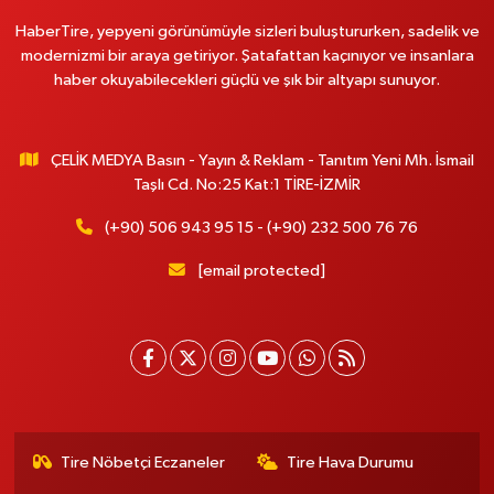
HaberTire, yepyeni görünümüyle sizleri buluştururken, sadelik ve
modernizmi bir araya getiriyor. Şatafattan kaçınıyor ve insanlara
haber okuyabilecekleri güçlü ve şık bir altyapı sunuyor.
ÇELİK MEDYA Basın - Yayın & Reklam - Tanıtım Yeni Mh. İsmail
Taşlı Cd. No:25 Kat:1 TİRE-İZMİR
(+90) 506 943 95 15 - (+90) 232 500 76 76
[email protected]
Tire Nöbetçi Eczaneler
Tire Hava Durumu