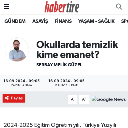
GÜNDEM
ASAYİŞ
FİNANS
YAŞAM - SAĞLIK
SP
Tire Nöbetçi Eczaneler
Tire Hava Durumu
Okullarda temizlik
Tire Trafik Yoğunluk Haritası
kime emanet?
SERBAY MELIK GÜZEL
Süper Lig Puan Durumu ve Fikstür
Tüm Manşetler
16.09.2024 - 09:05
16.09.2024 - 09:05
YAYINLANMA
GÜNCELLEME
Son Dakika Haberleri
Paylaş
-
+
A
A
Haber Arşivi
2024-2025 Eğitim Öğretim yılı, Türkiye Yüzyılı