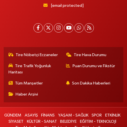
[email protected]
Tire Nöbetçi Eczaneler
Tire Hava Durumu
Tire Trafik Yoğunluk
Puan Durumu ve Fikstür
Haritası
Tüm Manşetler
Son Dakika Haberleri
Haber Arşivi
GÜNDEM
ASAYİŞ
FİNANS
YAŞAM - SAĞLIK
SPOR
ETKİNLİK
SİYASET
KÜLTÜR - SANAT
BELEDİYE
EĞİTİM - TEKNOLOJİ