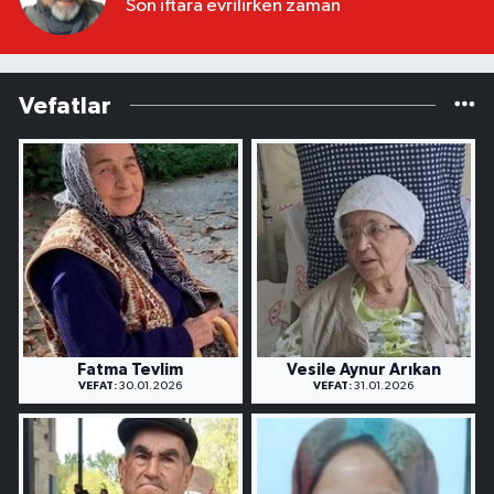
Son iftara evrilirken zaman
Vefatlar
Fatma Tevlim
Vesile Aynur Arıkan
VEFAT:
30.01.2026
VEFAT:
31.01.2026