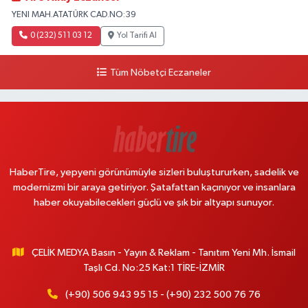
YENI MAH.ATATÜRK CAD.NO:39
0 (232) 511 03 12
Yol Tarifi Al
Tüm Nöbetçi Eczaneler
HaberTire, yepyeni görünümüyle sizleri buluştururken, sadelik ve
modernizmi bir araya getiriyor. Şatafattan kaçınıyor ve insanlara
haber okuyabilecekleri güçlü ve şık bir altyapı sunuyor.
ÇELİK MEDYA Basın - Yayın & Reklam - Tanıtım Yeni Mh. İsmail
Taşlı Cd. No:25 Kat:1 TİRE-İZMİR
(+90) 506 943 95 15 - (+90) 232 500 76 76