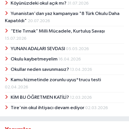
Köyünüzdeki okul açık mı?
31.07.2026
Yunanistan'dan yaz kampanyası "8 Türk Okulu Daha
Kapatıldı"
20.07.2026
“Etle Tırnak” Milli Mücadele, Kurtuluş Savaşı
15.07.2026
YUNAN ADALARI SEVDASI
05.05.2026
Okulu kaybetmeyelim
16.04.2026
Okullar neden savunmasız?
13.04.2026
Kamu hizmetinde zorunlu uyuş*trucu testi
02.04.2026
KİM BU ÖĞRETMEN KATİLİ?
12.03.2026
Tire'nin okul ihtiyacı devam ediyor
02.03.2026