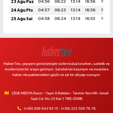
23 Ağu Paz
04:56
06:22
13:14
16:56
19:56
24 Ağu Pts
04:57
06:23
13:14
16:56
19:55
25 Ağu Sal
04:58
06:24
13:14
16:55
19:53
HaberTire, yepyeni görünümüyle sizleri buluştururken, sadelik ve
modernizmi bir araya getiriyor. Şatafattan kaçınıyor ve insanlara
haber okuyabilecekleri güçlü ve şık bir altyapı sunuyor.
ÇELİK MEDYA Basın - Yayın & Reklam - Tanıtım Yeni Mh. İsmail
Taşlı Cd. No:25 Kat:1 TİRE-İZMİR
(+90) 506 943 95 15 - (+90) 232 500 76 76