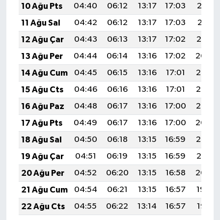
10 Ağu Pts
04:40
06:12
13:17
17:03
20:12
11 Ağu Sal
04:42
06:12
13:17
17:03
20:11
12 Ağu Çar
04:43
06:13
13:17
17:02
20:10
13 Ağu Per
04:44
06:14
13:16
17:02
20:09
14 Ağu Cum
04:45
06:15
13:16
17:01
20:07
15 Ağu Cts
04:46
06:16
13:16
17:01
20:06
16 Ağu Paz
04:48
06:17
13:16
17:00
20:05
17 Ağu Pts
04:49
06:17
13:16
17:00
20:04
18 Ağu Sal
04:50
06:18
13:15
16:59
20:02
19 Ağu Çar
04:51
06:19
13:15
16:59
20:01
20 Ağu Per
04:52
06:20
13:15
16:58
20:00
21 Ağu Cum
04:54
06:21
13:15
16:57
19:59
22 Ağu Cts
04:55
06:22
13:14
16:57
19:57