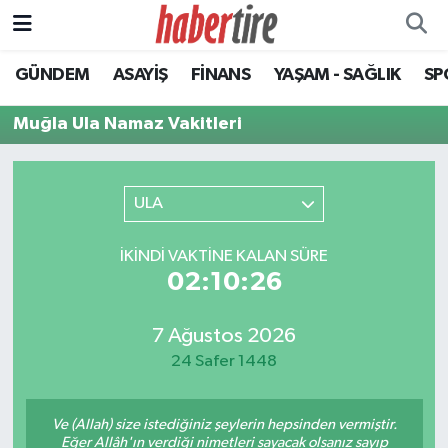
GÜNDEM
ASAYİŞ
FİNANS
YAŞAM - SAĞLIK
SP
Tire Nöbetçi Eczaneler
Muğla Ula Namaz Vakitleri
Tire Hava Durumu
Tire Trafik Yoğunluk Haritası
ULA
Süper Lig Puan Durumu ve Fikstür
İKINDI VAKTINE KALAN SÜRE
02:10:26
Tüm Manşetler
Son Dakika Haberleri
7 Ağustos 2026
24 Safer 1448
Haber Arşivi
Ve (Allah) size istediğiniz şeylerin hepsinden vermiştir.
Eğer Allâh'ın verdiği nimetleri sayacak olsanız sayıp