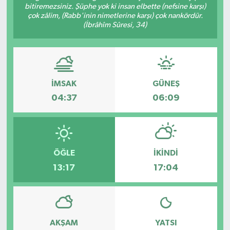
bitiremezsiniz. Şüphe yok ki insan elbette (nefsine karşı)
çok zâlim, (Rabb'inin nimetlerine karşı) çok nankördür.
(İbrâhîm Sûresi, 34)
İMSAK
GÜNEŞ
04:37
06:09
ÖĞLE
İKINDI
13:17
17:04
AKŞAM
YATSI