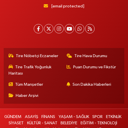
[email protected]
Tire Nöbetçi Eczaneler
Tire Hava Durumu
Tire Trafik Yoğunluk
Puan Durumu ve Fikstür
Haritası
Tüm Manşetler
Son Dakika Haberleri
Haber Arşivi
GÜNDEM
ASAYİŞ
FİNANS
YAŞAM - SAĞLIK
SPOR
ETKİNLİK
SİYASET
KÜLTÜR - SANAT
BELEDİYE
EĞİTİM - TEKNOLOJİ