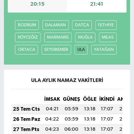
20:15
21:41
BODRUM
DALAMAN
DATÇA
FETHİYE
KÖYCEĞİZ
MARMARİS
MUĞLA
MİLAS
ORTACA
SEYDİKEMER
ULA
YATAĞAN
ULA AYLIK NAMAZ VAKITLERI
İMSAK
GÜNEŞ
ÖĞLE
İKINDI
AKŞA
25 Tem Cts
04:21
05:59
13:18
17:07
20:27
26 Tem Paz
04:22
05:59
13:18
17:07
20:27
27 Tem Pts
04:23
06:00
13:18
17:07
20:26