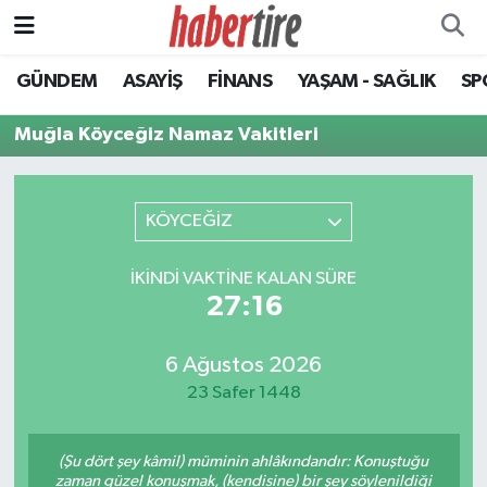
GÜNDEM
ASAYİŞ
FİNANS
YAŞAM - SAĞLIK
SP
Tire Nöbetçi Eczaneler
Muğla Köyceğiz Namaz Vakitleri
Tire Hava Durumu
Tire Trafik Yoğunluk Haritası
KÖYCEĞİZ
Süper Lig Puan Durumu ve Fikstür
İKINDI VAKTINE KALAN SÜRE
27:16
Tüm Manşetler
Son Dakika Haberleri
6 Ağustos 2026
23 Safer 1448
Haber Arşivi
(Şu dört şey kâmil) müminin ahlâkındandır: Konuştuğu
zaman güzel konuşmak, (kendisine) bir şey söylenildiği