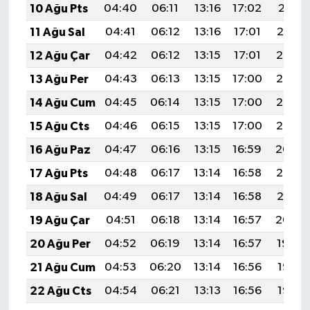
10 Ağu Pts
04:40
06:11
13:16
17:02
20:11
11 Ağu Sal
04:41
06:12
13:16
17:01
20:10
12 Ağu Çar
04:42
06:12
13:15
17:01
20:08
13 Ağu Per
04:43
06:13
13:15
17:00
20:07
14 Ağu Cum
04:45
06:14
13:15
17:00
20:06
15 Ağu Cts
04:46
06:15
13:15
17:00
20:05
16 Ağu Paz
04:47
06:16
13:15
16:59
20:04
17 Ağu Pts
04:48
06:17
13:14
16:58
20:02
18 Ağu Sal
04:49
06:17
13:14
16:58
20:01
19 Ağu Çar
04:51
06:18
13:14
16:57
20:00
20 Ağu Per
04:52
06:19
13:14
16:57
19:59
21 Ağu Cum
04:53
06:20
13:14
16:56
19:57
22 Ağu Cts
04:54
06:21
13:13
16:56
19:56