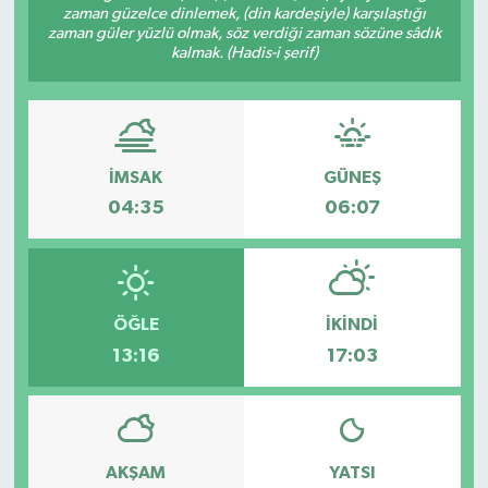
zaman güzelce dinlemek, (din kardeşiyle) karşılaştığı
zaman güler yüzlü olmak, söz verdiği zaman sözüne sâdık
kalmak. (Hadis-i şerif)
İMSAK
GÜNEŞ
04:35
06:07
ÖĞLE
İKINDI
13:16
17:03
AKŞAM
YATSI