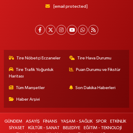
[email protected]
Tire Nöbetçi Eczaneler
Tire Hava Durumu
Tire Trafik Yoğunluk
Puan Durumu ve Fikstür
Haritası
Tüm Manşetler
Son Dakika Haberleri
Haber Arşivi
GÜNDEM
ASAYİŞ
FİNANS
YAŞAM - SAĞLIK
SPOR
ETKİNLİK
SİYASET
KÜLTÜR - SANAT
BELEDİYE
EĞİTİM - TEKNOLOJİ