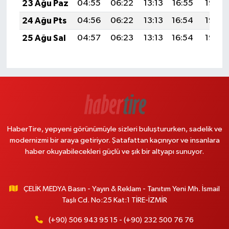
23 Ağu Paz
04:55
06:22
13:13
16:55
19:55
24 Ağu Pts
04:56
06:22
13:13
16:54
19:53
25 Ağu Sal
04:57
06:23
13:13
16:54
19:52
HaberTire, yepyeni görünümüyle sizleri buluştururken, sadelik ve
modernizmi bir araya getiriyor. Şatafattan kaçınıyor ve insanlara
haber okuyabilecekleri güçlü ve şık bir altyapı sunuyor.
ÇELİK MEDYA Basın - Yayın & Reklam - Tanıtım Yeni Mh. İsmail
Taşlı Cd. No:25 Kat:1 TİRE-İZMİR
(+90) 506 943 95 15 - (+90) 232 500 76 76