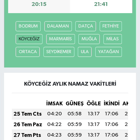
20:15
21:41
BODRUM
DALAMAN
DATÇA
FETHİYE
KÖYCEĞİZ
MARMARİS
MUĞLA
MİLAS
ORTACA
SEYDİKEMER
ULA
YATAĞAN
KÖYCEĞİZ AYLIK NAMAZ VAKITLERI
İMSAK
GÜNEŞ
ÖĞLE
İKINDI
AKŞA
25 Tem Cts
04:20
05:58
13:17
17:06
20:26
26 Tem Paz
04:22
05:59
13:17
17:06
20:25
27 Tem Pts
04:23
05:59
13:17
17:06
20:24